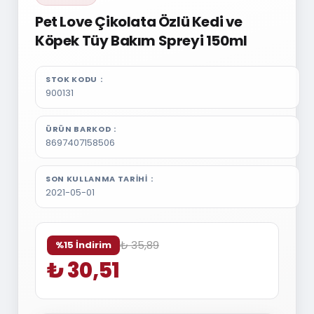
Pet Love Çikolata Özlü Kedi ve
Köpek Tüy Bakım Spreyi 150ml
STOK KODU
900131
ÜRÜN BARKOD
8697407158506
SON KULLANMA TARIHI
2021-05-01
₺ 35,89
%15 İndirim
₺ 30,51