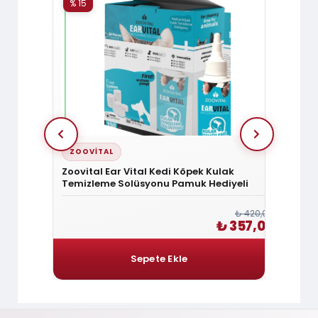
% 15
% 15
ZOOVITAL
ZOOV
k Tarama
Zoovital Ear Vital Kedi Köpek Kulak
Zoovit
Temizleme Solüsyonu Pamuk Hediyeli
Tüy Sa
₺ 156,00
₺ 420,00
₺ 132,60
₺ 357,00