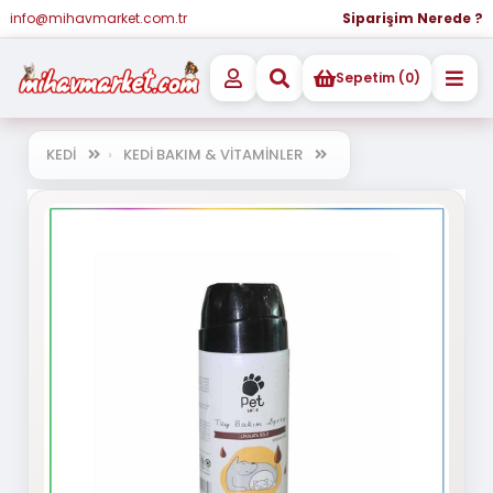
info@mihavmarket.com.tr
Siparişim Nerede ?
Sepetim (0)
KEDİ
KEDİ BAKIM & VİTAMİNLER