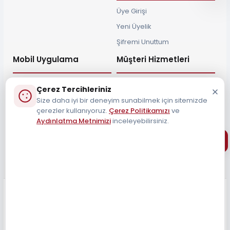
Üye Girişi
Yeni Üyelik
Şifremi Unuttum
Mobil Uygulama
Müşteri Hizmetleri
Çerez Tercihleriniz
Size daha iyi bir deneyim sunabilmek için sitemizde
çerezler kullanıyoruz.
Çerez Politikamızı
ve
Müşteri Destek Hattı
Aydınlatma Metnimizi
inceleyebilirsiniz.
0212 690 34 55
Tüm Hakları Saklıdır 2026