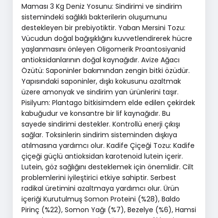
Maması 3 Kg Deniz Yosunu: Sindirimi ve sindirim
sistemindeki sağlıklı bakterilerin oluşumunu
destekleyen bir prebiyotiktir. Yaban Mersini Tozu:
Vücudun doğal bağışıklığını kuvvetlendirerek hücre
yaşlanmasını önleyen Oligomerik Proantosiyanid
antioksidanlarının doğal kaynağıdır. Avize Ağacı
Özütü: Saponinler bakımından zengin bitki özüdür.
Yapısındaki saponinler, dışkı kokusunu azaltmak
üzere amonyak ve sindirim yan ürünlerini taşır.
Pisilyum: Plantago bitkisimdem elde edilen çekirdek
kabuğudur ve konsantre bir lif kaynağıdır. Bu
sayede sindirimi destekler. Kontrollü enerji çıkışı
sağlar. Toksinlerin sindirim sisteminden dışkıya
atılmasına yardımcı olur. Kadife Çiçeği Tozu: Kadife
çiçeği güçlü antioksidan karotenoid lutein içerir.
Lutein, göz sağlığını desteklemek için önemlidir. Cilt
problemlerini iyileştirici etkiye sahiptir. Serbest
radikal üretimini azaltmaya yardımcı olur. Ürün
içeriği Kurutulmuş Somon Proteini (%28), Baldo
Pirinç (%22), Somon Yağı (%7), Bezelye (%6), Hamsi