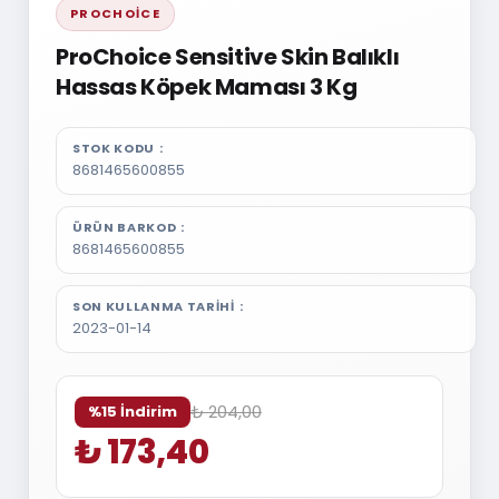
PROCHOICE
ProChoice Sensitive Skin Balıklı
Hassas Köpek Maması 3 Kg
STOK KODU
8681465600855
ÜRÜN BARKOD
8681465600855
SON KULLANMA TARIHI
2023-01-14
₺ 204,00
%15 İndirim
₺ 173,40