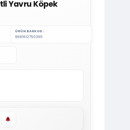
tli Yavru Köpek
ÜRÜN BARKOD
8681612750365
vorilere ekle
Stoğa gelince haber ver