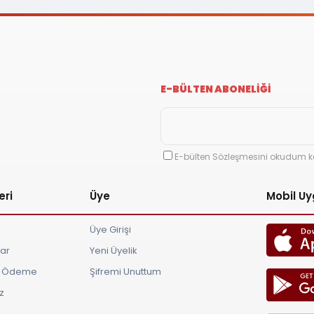
E-BÜLTEN ABONELİĞİ
E-bülten Sözleşmesini okudum k
eri
Üye
Mobil U
Üye Girişi
lar
Yeni Üyelik
ve Ödeme
Şifremi Unuttum
z