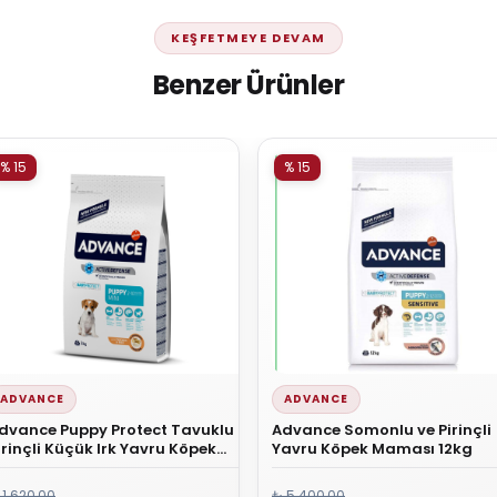
KEŞFETMEYE DEVAM
Benzer Ürünler
% 15
% 15
ADVANCE
ADVANCE
dvance Puppy Protect Tavuklu &
Advance Somonlu ve Pirinçli
irinçli Küçük Irk Yavru Köpek
Yavru Köpek Maması 12kg
aması 3 Kg
 1.620,00
₺ 5.400,00