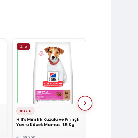
% 15
% 15
HILL'S
HILL'S
Hill's Mini Irk Kuzulu ve Pirinçli
Hill's Mini Irk Kuzulu 
Yavru Köpek Maması 1.5 Kg
Yavru Köpek Mamas
₺ 1.680,00
₺ 444,00