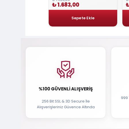
0
₺ 1.683,00
₺
%100 GÜVENLI ALIŞVERIŞ
999 
256 Bit SSL & 3D Secure İle
Alışverişleriniz Güvence Altında