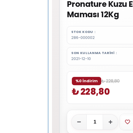
Pronature Kuzu E
Maması 12Kg
STOK KODU
286-000002
SON KULLANMA TARIHI
2021-12-10
₺ 228,80
%0 İndirim
₺ 228,80
Fa