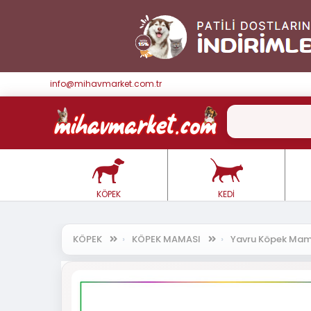
info@mihavmarket.com.tr
KÖPEK
KEDİ
KÖPEK
KÖPEK MAMASI
Yavru Köpek Ma