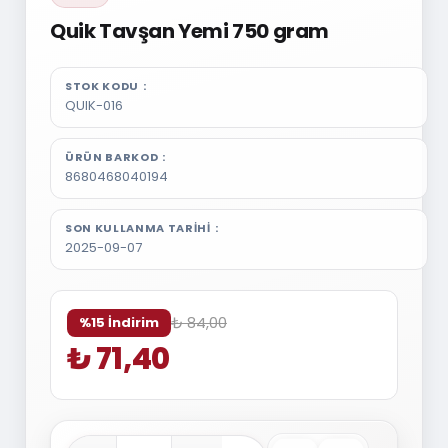
Quik Tavşan Yemi 750 gram
STOK KODU
QUIK-016
ÜRÜN BARKOD
8680468040194
SON KULLANMA TARIHI
2025-09-07
₺ 84,00
%15 İndirim
₺ 71,40