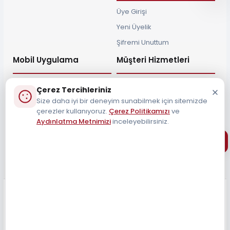
Üye Girişi
Yeni Üyelik
Şifremi Unuttum
Mobil Uygulama
Müşteri Hizmetleri
Çerez Tercihleriniz
Size daha iyi bir deneyim sunabilmek için sitemizde
çerezler kullanıyoruz.
Çerez Politikamızı
ve
Müşteri Destek Hattı
Aydınlatma Metnimizi
inceleyebilirsiniz.
0212 690 34 55
Tüm Hakları Saklıdır 2026