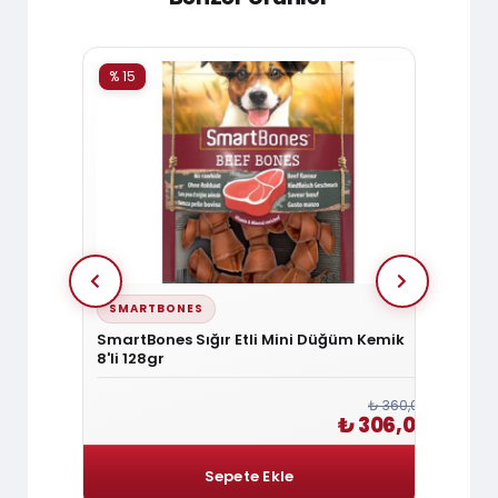
% 15
% 15
SMARTBONES
SMAR
 Ödülü 5
SmartBones Sığır Etli Mini Düğüm Kemik
Smart
8'li 128gr
Kemik 
₺ 240,00
₺ 360,00
 204,00
₺ 306,00