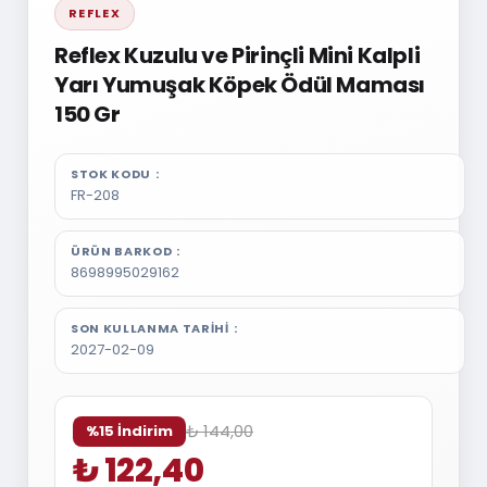
REFLEX
Reflex Kuzulu ve Pirinçli Mini Kalpli
Yarı Yumuşak Köpek Ödül Maması
150 Gr
STOK KODU
FR-208
ÜRÜN BARKOD
8698995029162
SON KULLANMA TARIHI
2027-02-09
₺ 144,00
%15 İndirim
₺ 122,40