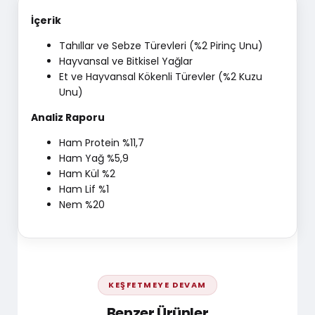
İçerik
Tahıllar ve Sebze Türevleri (%2 Pirinç Unu)
Hayvansal ve Bitkisel Yağlar
Et ve Hayvansal Kökenli Türevler (%2 Kuzu
Unu)
Analiz Raporu
Ham Protein %11,7
Ham Yağ %5,9
Ham Kül %2
Ham Lif %1
Nem %20
KEŞFETMEYE DEVAM
Benzer Ürünler