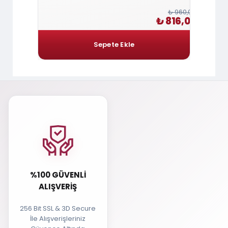
₺ 1.980,00
₺ 960,00
1.683,00
₺ 816,00
%100 GÜVENLI
ALIŞVERIŞ
256 Bit SSL & 3D Secure
İle Alışverişleriniz