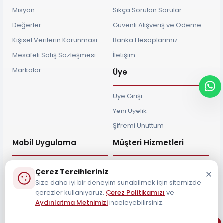
Misyon
Sıkça Sorulan Sorular
Değerler
Güvenli Alışveriş ve Ödeme
Kişisel Verilerin Korunması
Banka Hesaplarımız
Mesafeli Satış Sözleşmesi
İletişim
Markalar
Üye
Üye Girişi
Yeni Üyelik
Şifremi Unuttum
Mobil Uygulama
Müşteri Hizmetleri
Çerez Tercihleriniz
Size daha iyi bir deneyim sunabilmek için sitemizde
çerezler kullanıyoruz.
Çerez Politikamızı
ve
Müşteri Destek Hattı
Aydınlatma Metnimizi
inceleyebilirsiniz.
0212 690 34 55