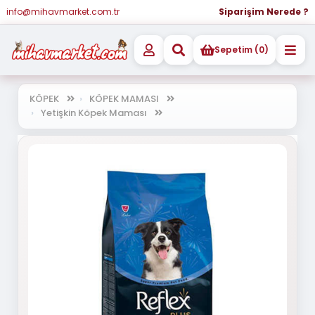
info@mihavmarket.com.tr
Siparişim Nerede ?
Sepetim (0)
KÖPEK
KÖPEK MAMASI
Yetişkin Köpek Maması