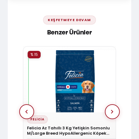
KEŞFETMEYE DEVAM
Benzer Ürünler
% 15
% 15
FELICIA
HILL'
 Mini Irk
Felicia Az Tahıllı 3 Kg Yetişkin Somonlu
Hill's
M/Large Breed HypoAllergenic Köpek
Kuzu Et
Maması