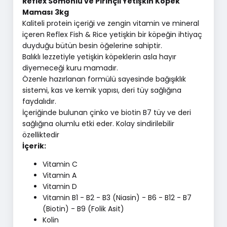
Reflex Somonlu ve Pirinçli Yetişkin Köpek
Maması 3kg
Kaliteli protein içeriği ve zengin vitamin ve mineral
içeren Reflex Fish & Rice yetişkin bir köpeğin ihtiyaç
duyduğu bütün besin öğelerine sahiptir.
Balıklı lezzetiyle yetişkin köpeklerin asla hayır
diyemeceği kuru mamadır.
Özenle hazırlanan formülü sayesinde bağışıklık
sistemi, kas ve kemik yapısı, deri tüy sağlığına
faydalıdır.
İçeriğinde bulunan çinko ve biotin B7 tüy ve deri
sağlığına olumlu etki eder. Kolay sindirilebilir
özelliktedir
İçerik:
Vitamin C
Vitamin A
Vitamin D
Vitamin B1 - B2 - B3 (Niasin) - B6 - B12 - B7
(Biotin) - B9 (Folik Asit)
Kolin