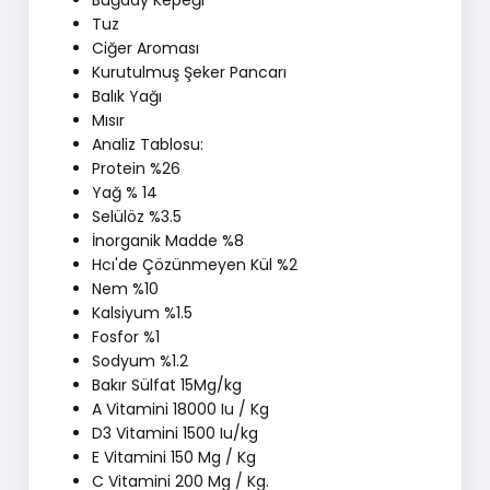
Buğday Kepeği
Tuz
Ciğer Aroması
Kurutulmuş Şeker Pancarı
Balık Yağı
Mısır
Analiz Tablosu:
Protein %26
Yağ % 14
Selülöz %3.5
İnorganik Madde %8
Hcı'de Çözünmeyen Kül %2
Nem %10
Kalsiyum %1.5
Fosfor %1
Sodyum %1.2
Bakır Sülfat 15Mg/kg
A Vitamini 18000 Iu / Kg
D3 Vitamini 1500 Iu/kg
E Vitamini 150 Mg / Kg
C Vitamini 200 Mg / Kg.