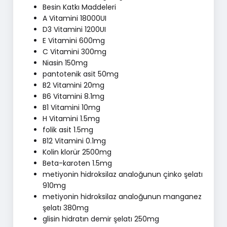
Besin Katkı Maddeleri
A Vitamini 18000UI
D3 Vitamini 1200UI
E Vitamini 600mg
C Vitamini 300mg
Niasin 150mg
pantotenik asit 50mg
B2 Vitamini 20mg
B6 Vitamini 8.1mg
B1 Vitamini 10mg
H Vitamini 1.5mg
folik asit 1.5mg
B12 Vitamini 0.1mg
Kolin klorür 2500mg
Beta-karoten 1.5mg
metiyonin hidroksilaz analoğunun çinko şelatı
910mg
metiyonin hidroksilaz analoğunun manganez
şelatı 380mg
glisin hidratın demir şelatı 250mg