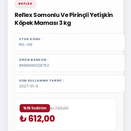
REFLEX
Reflex Somonlu Ve Pirinçli Yetişkin
Köpek Maması 3 kg
STOK KODU
RFL-136
ÜRÜN BARKOD
8698995028752
SON KULLANMA TARIHI
2027-01-11
₺ 720,00
%15 İndirim
₺ 612,00