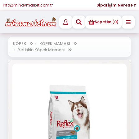
info@mihavmarket.com.tr
Siparişim Nerede ?
Sepetim (0)
KÖPEK
KÖPEK MAMASI
Yetişkin Köpek Maması