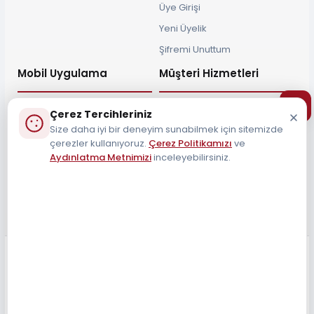
Üye Girişi
Yeni Üyelik
Şifremi Unuttum
Mobil Uygulama
Müşteri Hizmetleri
Çerez Tercihleriniz
Size daha iyi bir deneyim sunabilmek için sitemizde
çerezler kullanıyoruz.
Çerez Politikamızı
ve
Müşteri Destek Hattı
Aydınlatma Metnimizi
inceleyebilirsiniz.
0212 690 34 55
Tüm Hakları Saklıdır 2026