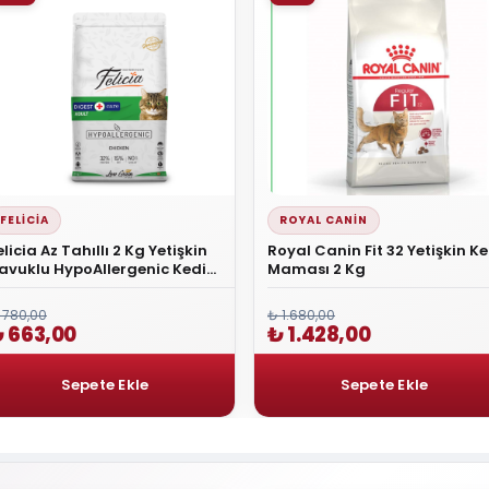
FELICIA
ROYAL CANIN
elicia Az Tahıllı 2 Kg Yetişkin
Royal Canin Fit 32 Yetişkin Ke
avuklu HypoAllergenic Kedi
Maması 2 Kg
aması
 780,00
₺ 1.680,00
 663,00
₺ 1.428,00