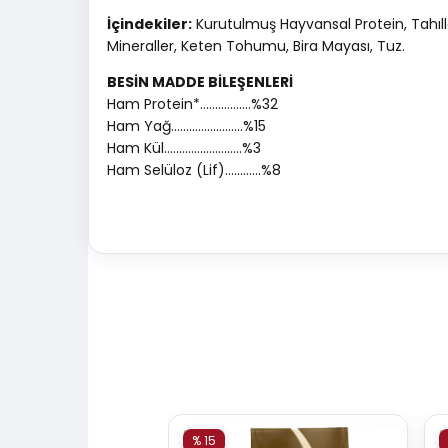
İçindekiler:
Kurutulmuş Hayvansal Protein, Tahılla
Mineraller, Keten Tohumu, Bira Mayası, Tuz.
BESİN MADDE BİLEŞENLERİ
Ham Protein*.................%32
Ham Yağ........................%15
Ham Kül..........................%3
Ham Selüloz (Lif)............%8
% 15