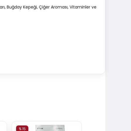
çarı, Buğday Kepeği, Çiğer Aroması, Vitaminler ve
% 15
% 15