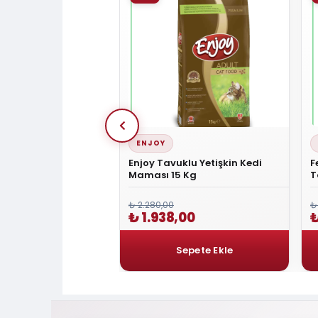
ENJOY
vuklu Yetişkin Kedi
Enjoy Tavuklu Yetişkin Kedi
F
Kg
Maması 15 Kg
T
M
₺ 2.280,00
₺
00
₺ 1.938,00
₺