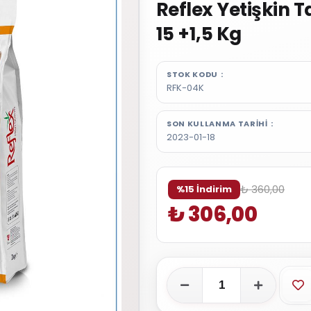
Reflex Yetişkin 
15 +1,5 Kg
STOK KODU
RFK-04K
SON KULLANMA TARIHI
2023-01-18
₺ 360,00
%15 İndirim
₺ 306,00
Fa