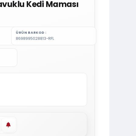
Tavuklu Kedi Maması
ÜRÜN BARKOD
8698995028813-RFL
vorilere ekle
Stoğa gelince haber ver