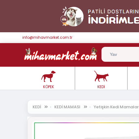
info@mihavmarket.com.tr
KÖPEK
KEDİ
KEDİ
KEDİ MAMASI
Yetişkin Kedi Mamala