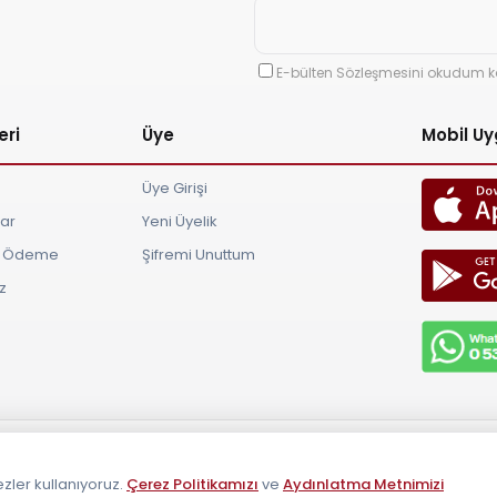
E-bülten Sözleşmesini okudum k
eri
Üye
Mobil U
Üye Girişi
lar
Yeni Üyelik
ve Ödeme
Şifremi Unuttum
z
aklıdır 2026
zler kullanıyoruz.
Çerez Politikamızı
ve
Aydınlatma Metnimizi