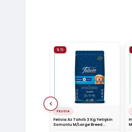
% 15
FELICIA
nsitive Somon & Pirinç
Felicia Az Tahıllı 3 Kg Yetişkin
H
etişkin Köpek Maması 3
Somonlu M/Large Breed
M
HypoAllergenic Köpek Maması