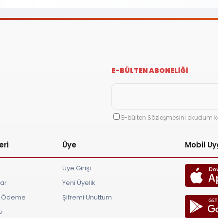
E-BÜLTEN ABONELİĞİ
E-bülten Sözleşmesini okudum k
eri
Üye
Mobil U
Üye Girişi
lar
Yeni Üyelik
ve Ödeme
Şifremi Unuttum
z