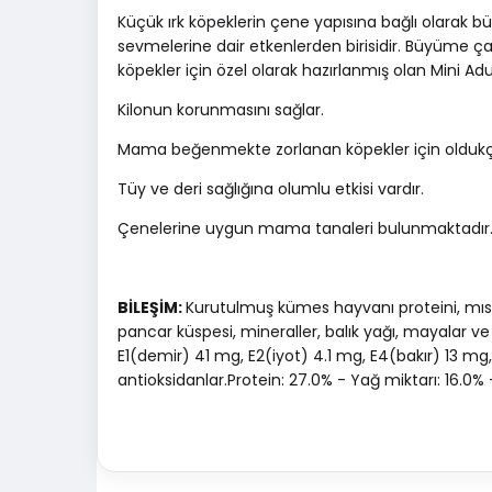
Küçük ırk köpeklerin çene yapısına bağlı olarak 
sevmelerine dair etkenlerden birisidir. Büyüme
köpekler için özel olarak hazırlanmış olan Mini Adu
Kilonun korunmasını sağlar.
Mama beğenmekte zorlanan köpekler için oldukça 
Tüy ve deri sağlığına olumlu etkisi vardır.
Çenelerine uygun mama tanaleri bulunmaktadır
BİLEŞİM:
Kurutulmuş kümes hayvanı proteini, mısır, 
pancar küspesi, mineraller, balık yağı, mayalar ve i
E1(demir) 41 mg, E2(iyot) 4.1 mg, E4(bakır) 13 m
antioksidanlar.Protein: 27.0% - Yağ miktarı: 16.0% -