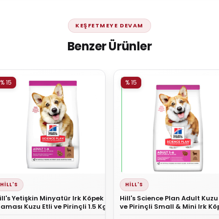
KEŞFETMEYE DEVAM
Benzer Ürünler
% 15
% 15
HILL'S
HILL'S
ill's Yetişkin Minyatür Irk Köpek
Hill's Science Plan Adult Kuzu 
aması Kuzu Etli ve Pirinçli 1.5 Kg
ve Pirinçli Small & Mini Irk K
Maması 6 kg