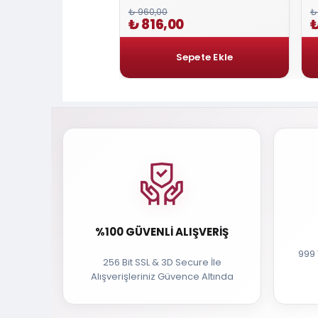
₺ 960,00
₺
00
₺ 816,00
₺
%100 GÜVENLI ALIŞVERIŞ
999 
256 Bit SSL & 3D Secure İle
Alışverişleriniz Güvence Altında