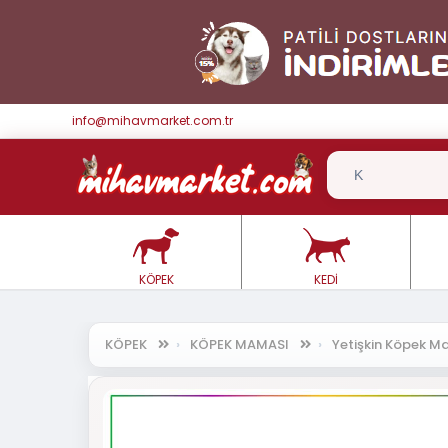
info@mihavmarket.com.tr
KÖPEK
KEDİ
KÖPEK
KÖPEK MAMASI
Yetişkin Köpek 