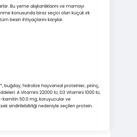
rlar. Bu yeme alışkanlıklarını ve mamayı
nme konusunda biraz seçici olan küçük ırk
üm besin ihtiyaçlarını karşılar.
*, buğday, hidrolize hayvansal proteinler, pirinç,
addeleri: A Vitamini 22000 IU, D3 Vitamini 1000 IU,
-karnitin 50.0 mg, koruyucular ve
k sindirilebilirliği nedeniyle seçilen protein.