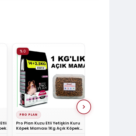
% 0
% 15
PRO PLAN
LAVITAL
Etli
Pro Plan Kuzu Etli Yetişkin Kuru
LaVital Maxi Adult 
öpek
Köpek Maması 1Kg Açık Köpek
Irk Köpek Maması 12
Maması
Hediyeli