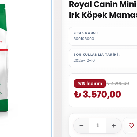
Royal Canin Mini
Irk Köpek Mamas
STOK KODU
300108000
SON KULLANMA TARIHI
2025-12-10
₺ 4.200,00
%15 İndirim
₺ 3.570,00
Fa