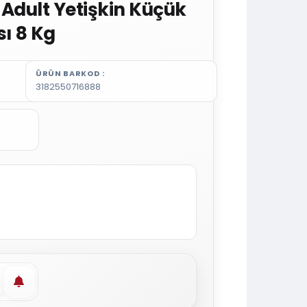
 Adult Yetişkin Küçük
ı 8 Kg
ÜRÜN BARKOD
3182550716888
vorilere ekle
Stoğa gelince haber ver