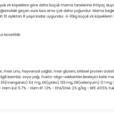
büyük ırk köpeklere göre daha küçük mama tanelerine ihtiyaç duya
 çağlarındaki geçen süre kısa ama çok daha yoğundur. Mama beğe
lt 10 aylıktan 8 yaşa kadar uygundur. 4-10kg küçük ırk köpeklerin t
lezzetlidir.
.
mısır unu, hayvansal yağlar, mısır glüteni, bitkisel protein izolatı
lgili kısımlar, soya yağı, frukto-oligo-sakkaritler.Besleyici katkı m
g, E5(manganez) 54 mg, E6(çinko) 133 mg, E8(selenyum) 0.1 mg, l
 Ham kül: 5.7% - Ham lif: 1.3% - EPA/DHA: 2.5 g/kg - NFE 40.5%.Yükse