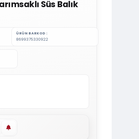
Sarımsaklı Süs Balık
ÜRÜN BARKOD
8699375330922
vorilere ekle
Stoğa gelince haber ver