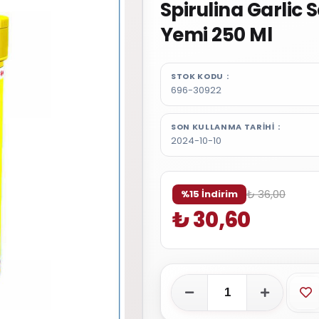
Spirulina Garlic 
Yemi 250 Ml
STOK KODU
696-30922
SON KULLANMA TARIHI
2024-10-10
₺ 36,00
%15 İndirim
₺ 30,60
Fa