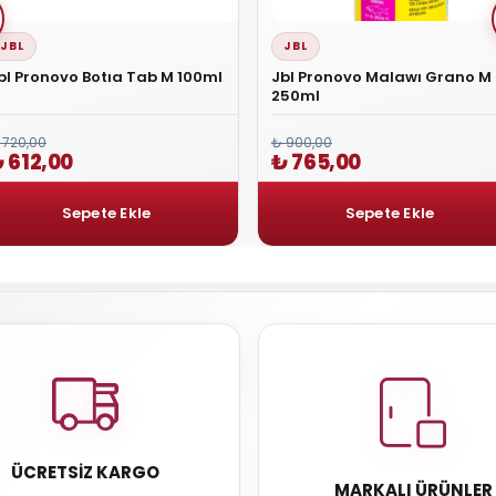
JBL
JBL
bl Pronovo Botıa Tab M 100ml
Jbl Pronovo Malawı Grano M
250ml
 720,00
₺ 900,00
 612,00
₺ 765,00
ÜCRETSIZ KARGO
MARKALI ÜRÜNLER