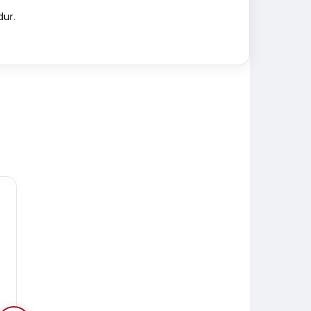
dur.
% 15
% 15