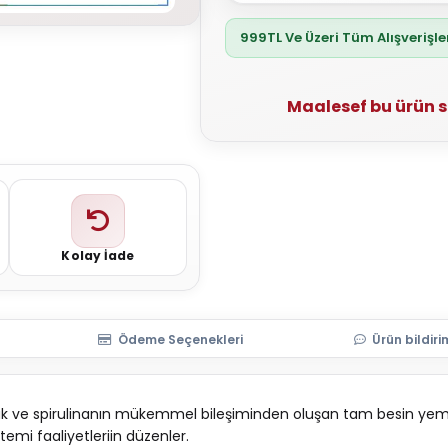
999TL Ve Üzeri Tüm Alışverişl
Maalesef bu ürün 
Kolay İade
Ödeme Seçenekleri
Ürün bildiri
msak ve spirulinanın mükemmel bileşiminden oluşan tam besin yemi
stemi faaliyetleriin düzenler.