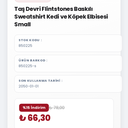
Taş Devri Flintstones Baskılı
Sweatshirt Kedi ve Köpek Elbisesi
Small
STOK KODU
850225
ÜRÜN BARKOD
850225-s
SON KULLANMA TARIHI
2050-01-01
₺ 78,00
%15 İndirim
₺ 66,30