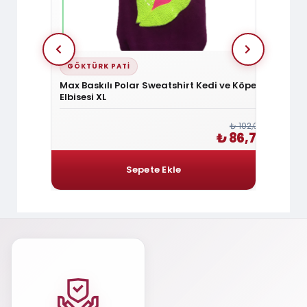
GÖKTÜRK PATI
GÖKT
isesi XXL
Max Baskılı Polar Sweatshirt Kedi ve Köpek
Kedi-
Elbisesi XL
₺ 270,00
₺ 102,00
 229,50
₺ 86,70