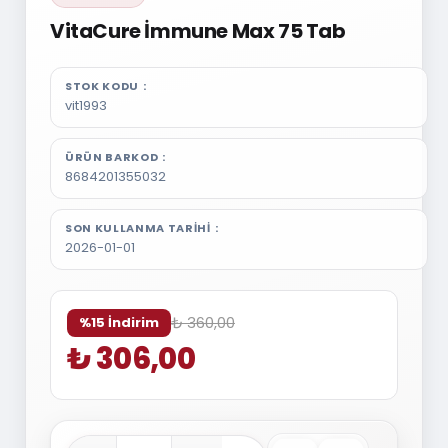
VitaCure İmmune Max 75 Tab
STOK KODU
vit1993
ÜRÜN BARKOD
8684201355032
SON KULLANMA TARIHI
2026-01-01
₺ 360,00
%15 İndirim
₺ 306,00