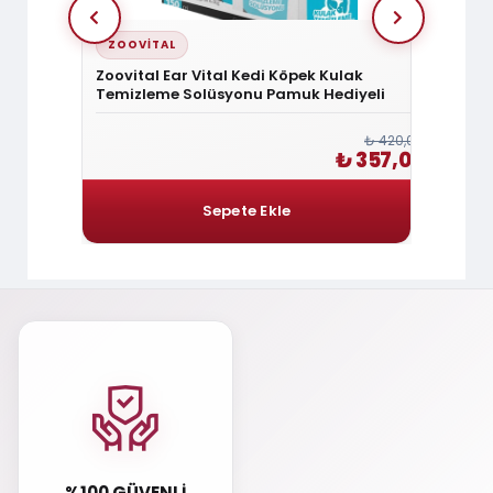
ZOOVITAL
ZOOV
Zoovital Ear Vital Kedi Köpek Kulak
Zoovit
Temizleme Solüsyonu Pamuk Hediyeli
Tüy Sa
₺ 120,00
₺ 420,00
₺ 102,00
₺ 357,00
%100 GÜVENLI