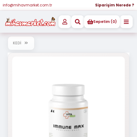
info@mihavmarket.com.tr
Siparişim Nerede ?
Sepetim (0)
KEDİ