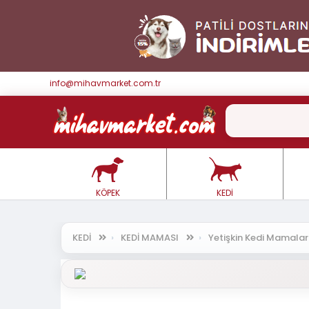
info@mihavmarket.com.tr
KÖPEK
KEDİ
KEDİ
KEDİ MAMASI
Yetişkin Kedi Mamala