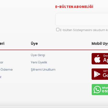
E-BÜLTEN ABONELİĞİ
E-bülten Sözleşmesini okudum k
eri
Üye
Mobil U
Üye Girişi
lar
Yeni Üyelik
ve Ödeme
Şifremi Unuttum
z