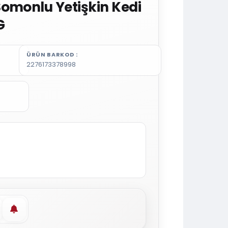
omonlu Yetişkin Kedi
G
ÜRÜN BARKOD
2276173378998
vorilere ekle
Stoğa gelince haber ver