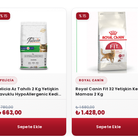
% 15
% 15
FELICIA
ROYAL CANIN
elicia Az Tahıllı 2 Kg Yetişkin
Royal Canin Fit 32 Yetişkin Ke
avuklu HypoAllergenic Kedi
Maması 2 Kg
aması
 780,00
₺ 1.680,00
 663,00
₺ 1.428,00