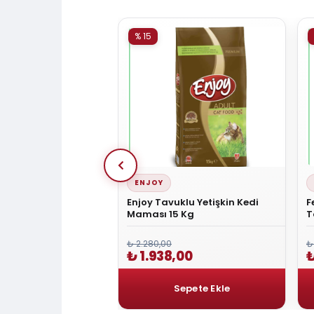
% 15
ENJOY
vuklu Yetişkin Kedi
Enjoy Tavuklu Yetişkin Kedi
F
Kg
Maması 15 Kg
T
M
₺ 2.280,00
₺
00
₺ 1.938,00
₺