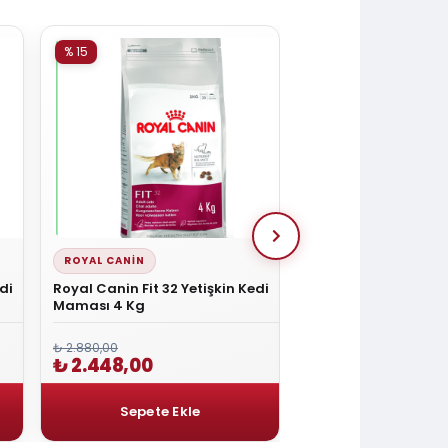
% 15
% 15
ROYAL CANIN
ENJOY
di
Royal Canin Fit 32 Yetişkin Kedi
Enjoy Tavuklu Yetiş
Maması 4 Kg
Maması 1 Kg Açık 
₺ 2.880,00
₺ 216,00
₺ 2.448,00
₺ 183,60