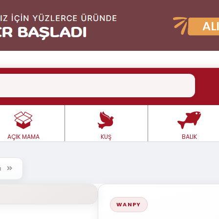
AÇIK MAMA
KUŞ
BALIK
rı
WANPY