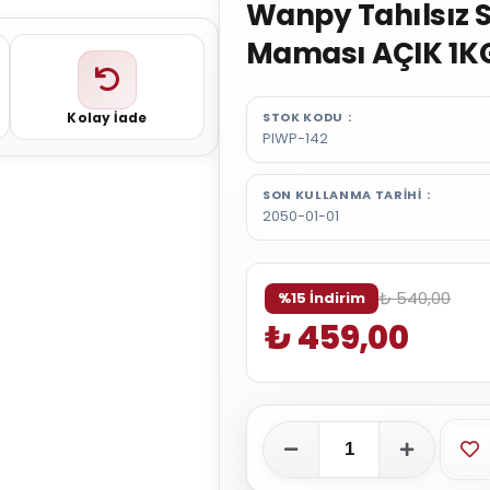
Wanpy Tahılsız S
Maması AÇIK 1K
Kolay İade
STOK KODU
PIWP-142
SON KULLANMA TARIHI
2050-01-01
₺ 540,00
%15 İndirim
₺ 459,00
Fa