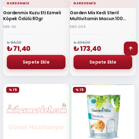
GARDENMIX
GARDENMIX
Gardenmix Kuzu Eti Ezmeli
Garden Mix Kedi Steril
Köpek Ödülü 80gr
Multivitamin Macun 100
Gram
585-30
583-004
₺ 84,00
₺ 204,00
₺ 71,40
₺ 173,40
% 15
% 15