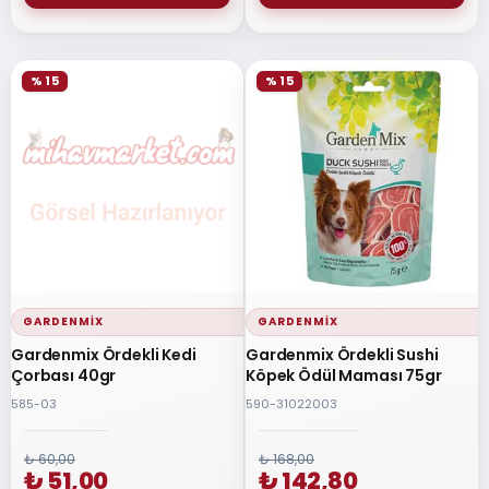
% 15
% 15
GARDENMIX
GARDENMIX
Gardenmix Ördekli Kedi
Gardenmix Ördekli Sushi
Çorbası 40gr
Köpek Ödül Maması 75gr
585-03
590-31022003
₺ 60,00
₺ 168,00
₺ 51,00
₺ 142,80