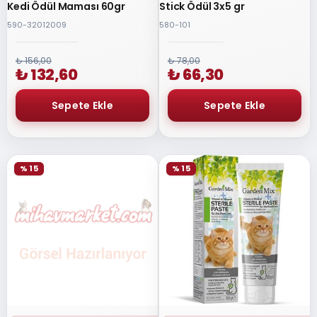
Kedi Ödül Maması 60gr
Stick Ödül 3x5 gr
590-32012009
580-101
₺ 156,00
₺ 78,00
₺ 132,60
₺ 66,30
% 15
% 15