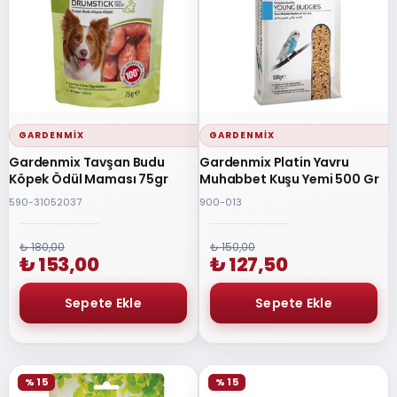
GARDENMIX
GARDENMIX
Gardenmix Tavşan Budu
Gardenmix Platin Yavru
Köpek Ödül Maması 75gr
Muhabbet Kuşu Yemi 500 Gr
590-31052037
900-013
₺ 180,00
₺ 150,00
₺ 153,00
₺ 127,50
% 15
% 15