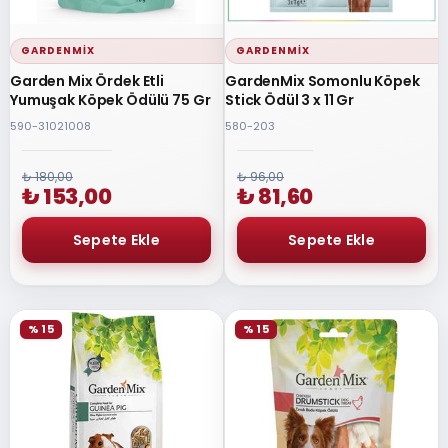
GARDENMIX
GARDENMIX
Garden Mix Ördek Etli
GardenMix Somonlu Köpek
Yumuşak Köpek Ödülü 75 Gr
Stick Ödül 3 x 11 Gr
590-31021008
580-203
₺ 180,00
₺ 96,00
₺ 153,00
₺ 81,60
% 15
% 15