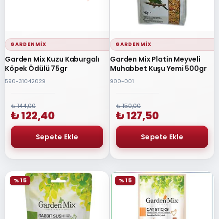
GARDENMIX
GARDENMIX
Garden Mix Kuzu Kaburgalı
Garden Mix Platin Meyveli
Köpek Ödülü 75gr
Muhabbet Kuşu Yemi 500gr
590-31042029
900-001
₺ 144,00
₺ 150,00
₺ 122,40
₺ 127,50
% 15
% 15