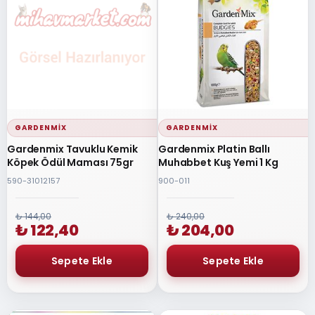
GARDENMIX
GARDENMIX
Gardenmix Tavuklu Kemik
Gardenmix Platin Ballı
Köpek Ödül Maması 75gr
Muhabbet Kuş Yemi 1 Kg
590-31012157
900-011
₺ 144,00
₺ 240,00
₺ 122,40
₺ 204,00