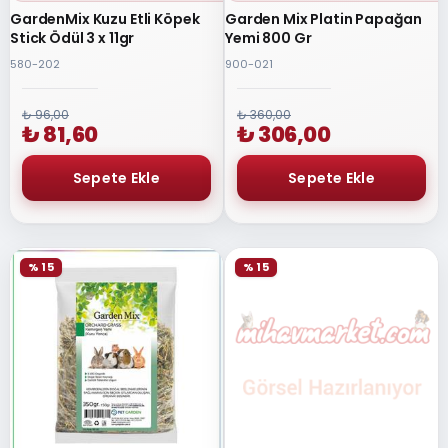
GardenMix Kuzu Etli Köpek
Garden Mix Platin Papağan
Stick Ödül 3 x 11gr
Yemi 800 Gr
580-202
900-021
₺ 96,00
₺ 360,00
₺ 81,60
₺ 306,00
% 15
% 15