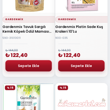
GARDENMIX
GARDENMIX
Gardenmix Tavuk Sargılı
Gardenmix Platin Sade Kuş
Kemik Köpek Ödül Maması
Krakeri 10'Lu
75gr
590-31013011
900-035
₺ 144,00
₺ 144,00
₺ 122,40
₺ 122,40
% 15
% 15