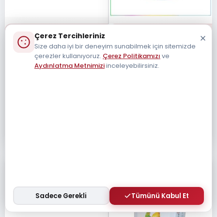
GARDENMIX
GARDENMIX
Çerez Tercihleriniz
Garden Mix Kedi Kitten
Garden Mix Silika Kristal Kedi
Size daha iyi bir deneyim sunabilmek için sitemizde
Multivitamin Macun 100
Kumu 3.8 Litre
çerezler kullanıyoruz.
Çerez Politikamızı
ve
Gram
Aydınlatma Metnimizi
inceleyebilirsiniz.
583-003
510-002
₺ 204,00
₺ 360,00
₺ 173,40
₺ 306,00
% 15
% 15
Sadece Gerekli
Tümünü Kabul Et