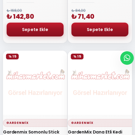
₺ 168,00
₺ 84,00
₺ 142,80
₺ 71,40
% 15
% 15
GARDENMIX
GARDENMIX
Gardenmix Somonlu Stick
GardenMix Dana Etli Kedi