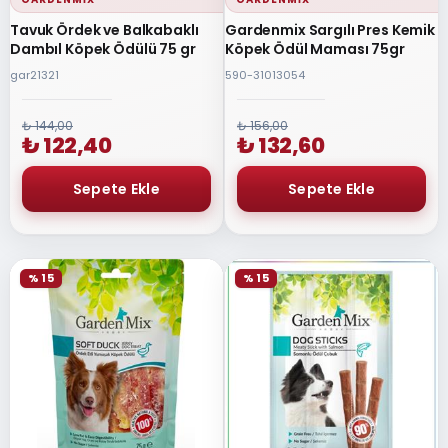
Tavuk Ördek ve Balkabaklı
Gardenmix Sargılı Pres Kemik
Dambıl Köpek Ödülü 75 gr
Köpek Ödül Maması 75gr
gar21321
590-31013054
₺ 144,00
₺ 156,00
₺ 122,40
₺ 132,60
% 15
% 15