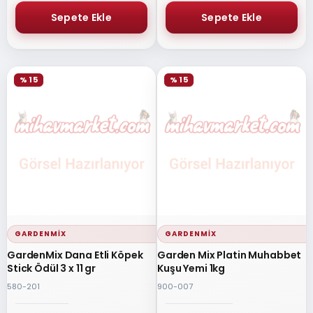
% 15
% 15
GARDENMIX
GARDENMIX
GardenMix Dana Etli Köpek
Garden Mix Platin Muhabbet
Stick Ödül 3 x 11 gr
Kuşu Yemi 1kg
580-201
900-007