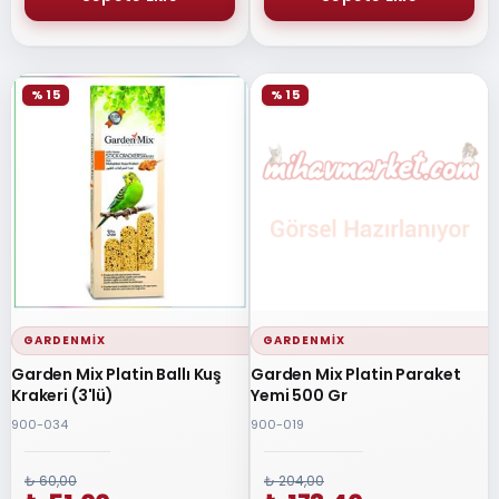
% 15
% 15
GARDENMIX
GARDENMIX
Garden Mix Platin Ballı Kuş
Garden Mix Platin Paraket
Krakeri (3'lü)
Yemi 500 Gr
900-034
900-019
₺ 60,00
₺ 204,00