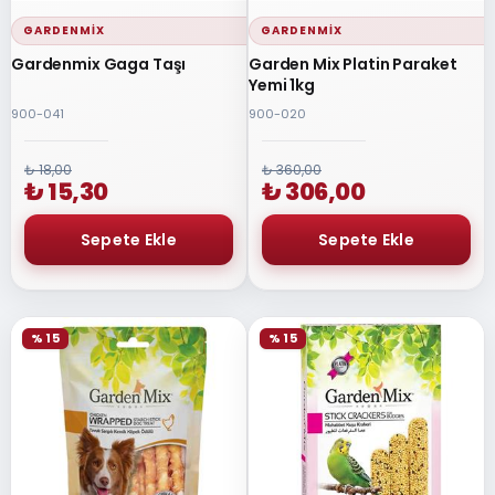
GARDENMIX
GARDENMIX
Gardenmix Gaga Taşı
Garden Mix Platin Paraket
Yemi 1kg
900-041
900-020
₺ 18,00
₺ 360,00
₺ 15,30
₺ 306,00
% 15
% 15