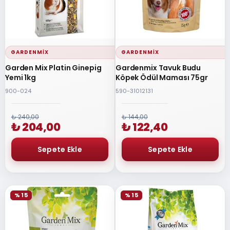
GARDENMIX
GARDENMIX
Garden Mix Platin Ginepig
Gardenmix Tavuk Budu
Yemi 1kg
Köpek Ödül Maması 75gr
900-024
590-31012131
₺ 240,00
₺ 144,00
₺ 204,00
₺ 122,40
% 15
% 15