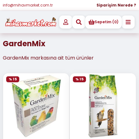
info@mihavmarket.com.tr
Siparişim Nerede ?
Sepetim (0)
GardenMix
GardenMix markasına ait tüm ürünler
% 15
% 15