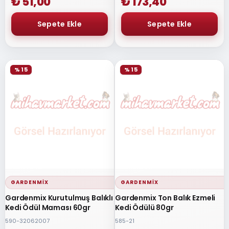
₺ 51,00
₺ 173,40
% 15
% 15
GARDENMIX
GARDENMIX
Gardenmix Kurutulmuş Balıklı
Gardenmix Ton Balık Ezmeli
Kedi Ödül Maması 60gr
Kedi Ödülü 80gr
590-32062007
585-21