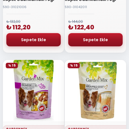
590-31021006
590-31042011
₺ 132,00
₺ 144,00
₺ 112,20
₺ 122,40
% 15
% 15
GARDENMIX
GARDENMIX