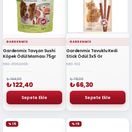
GARDENMIX
GARDENMIX
Gardenmix Tavşan Sushi
Gardenmix Tavuklu Kedi
Köpek Ödül Maması 75gr
Stick Ödül 3x5 Gr
590-31052006
580-102
₺ 144,00
₺ 78,00
₺ 122,40
₺ 66,30
% 15
% 15