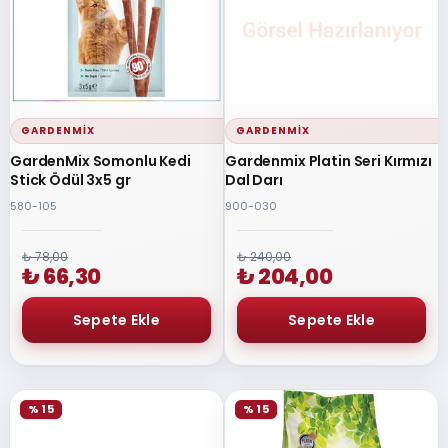
GARDENMIX
GARDENMIX
GardenMix Somonlu Kedi
Gardenmix Platin Seri Kırmızı
Stick Ödül 3x5 gr
Dal Darı
580-105
900-030
₺ 78,00
₺ 240,00
₺ 66,30
₺ 204,00
% 15
% 15