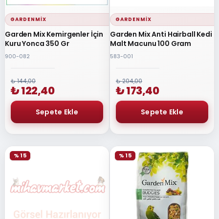
GARDENMIX
GARDENMIX
Garden Mix Kemirgenler İçin
Garden Mix Anti Hairball Kedi
Kuru Yonca 350 Gr
Malt Macunu 100 Gram
900-082
583-001
₺ 144,00
₺ 204,00
₺ 122,40
₺ 173,40
% 15
% 15