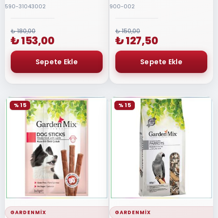
75gr
590-31043002
900-002
₺ 180,00
₺ 150,00
₺ 153,00
₺ 127,50
% 15
% 15
GARDENMIX
GARDENMIX