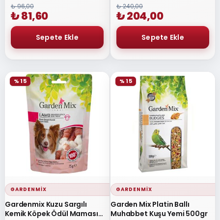
₺ 96,00
₺ 240,00
₺ 81,60
₺ 204,00
% 15
% 15
GARDENMIX
GARDENMIX
Gardenmix Kuzu Sargılı
Garden Mix Platin Ballı
Kemik Köpek Ödül Maması
Muhabbet Kuşu Yemi 500gr