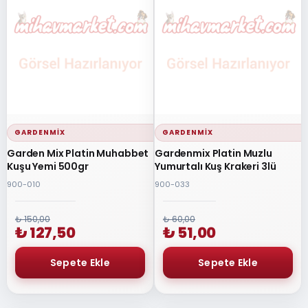
GARDENMIX
GARDENMIX
Garden Mix Platin Muhabbet
Gardenmix Platin Muzlu
Kuşu Yemi 500gr
Yumurtalı Kuş Krakeri 3lü
900-010
900-033
₺ 150,00
₺ 60,00
₺ 127,50
₺ 51,00