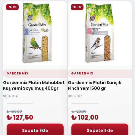
% 15
% 15
GARDENMIX
GARDENMIX
Gardenmix Platin Muhabbet
Gardenmix Platin Karışık
Kuş Yemi Soyulmuş 400gr
Finch Yemi 500 gr
900-014
900-017
₺ 150,00
₺ 120,00
₺ 127,50
₺ 102,00