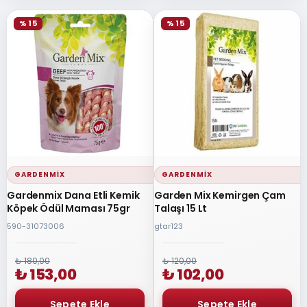
% 15
% 15
GARDENMIX
GARDENMIX
Gardenmix Dana Etli Kemik
Garden Mix Kemirgen Çam
Köpek Ödül Maması 75gr
Talaşı 15 Lt
590-31073006
gtar123
₺ 180,00
₺ 120,00
₺ 153,00
₺ 102,00