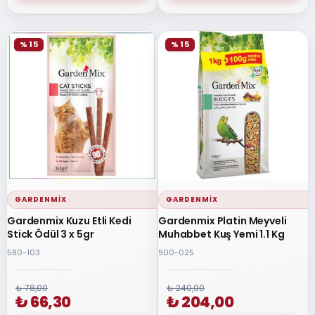
% 15
% 15
GARDENMIX
GARDENMIX
Gardenmix Kuzu Etli Kedi
Gardenmix Platin Meyveli
Stick Ödül 3 x 5gr
Muhabbet Kuş Yemi 1.1 Kg
580-103
900-025
₺ 78,00
₺ 240,00
₺ 66,30
₺ 204,00