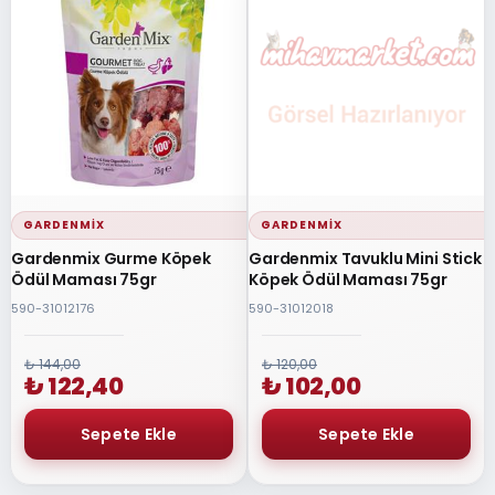
GARDENMIX
GARDENMIX
Gardenmix Gurme Köpek
Gardenmix Tavuklu Mini Stick
Ödül Maması 75gr
Köpek Ödül Maması 75gr
590-31012176
590-31012018
₺ 144,00
₺ 120,00
₺ 122,40
₺ 102,00