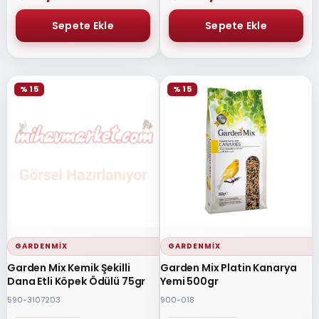
% 15
% 15
GARDENMIX
GARDENMIX
Garden Mix Kemik Şekilli
Garden Mix Platin Kanarya
Dana Etli Köpek Ödülü 75gr
Yemi 500gr
590-3107203
900-018