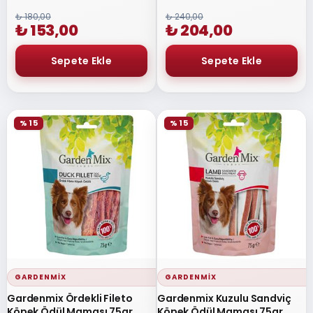
₺ 180,00
₺ 240,00
₺ 153,00
₺ 204,00
% 15
% 15
GARDENMIX
GARDENMIX
Gardenmix Ördekli Fileto
Gardenmix Kuzulu Sandviç
Köpek Ödül Maması 75gr
Köpek Ödül Maması 75gr