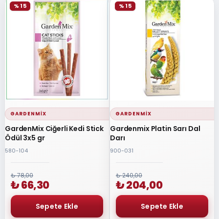
% 15
% 15
GARDENMIX
GARDENMIX
GardenMix Ciğerli Kedi Stick
Gardenmix Platin Sarı Dal
Ödül 3x5 gr
Darı
580-104
900-031
₺ 78,00
₺ 240,00
₺ 66,30
₺ 204,00