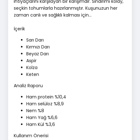
ihtiyaçlarını karşılayan bir karışımdır. Sindirimi kolay,
seçkin tohumlarla hazırlanmıştır. Kuşunuzun her
zaman canlı ve sağlıklı kalması için...
İçerik
Sarı Darı
Kırmızı Darı
Beyaz Darı
Aspir
Kolza
Keten
Analiz Raporu
Ham protein %10,4
Ham selüloz %8,9
Nem %8
Ham Yağ %6,6
Ham Kül %3,6
Kullanım Önerisi