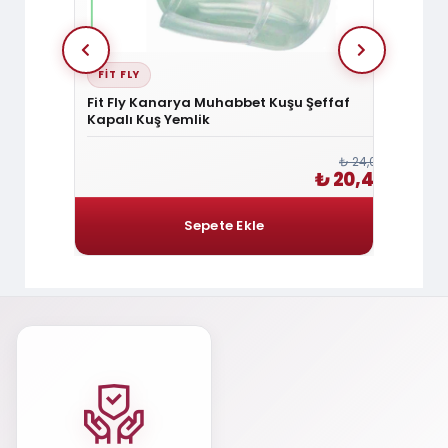
FIT FLY
QUIK
et Kuşu
Fit Fly Kanarya Muhabbet Kuşu Şeffaf
Quık 
Kapalı Kuş Yemlik
₺ 150,00
₺ 24,00
₺ 127,50
₺ 20,40