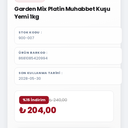
Garden Mix Platin Muhabbet Kuşu
Yemi 1kg
STOK KODU
900-007
ÜRÜN BARKOD
8681085420994
SON KULLANMA TARIHI
2028-05-30
₺ 240,00
%15 İndirim
₺ 204,00