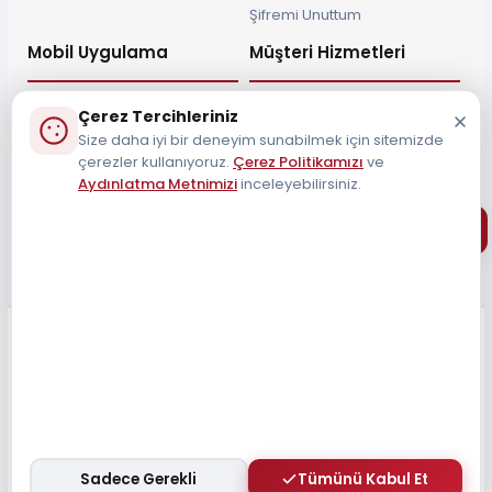
Şifremi Unuttum
Mobil Uygulama
Müşteri Hizmetleri
Çerez Tercihleriniz
Size daha iyi bir deneyim sunabilmek için sitemizde
çerezler kullanıyoruz.
Çerez Politikamızı
ve
Müşteri Destek Hattı
Aydınlatma Metnimizi
inceleyebilirsiniz.
0212 690 34 55
Tüm Hakları Saklıdır 2026
Sadece Gerekli
Tümünü Kabul Et