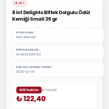
8 IN 1
8 in1 Delights Biftek Dolgulu Ödül
Kemiği Small 35 gr
STOK KODU
406-660439
ÜRÜN BARKOD
4048422108764
SON KULLANMA TARIHI
2026-02-06
₺ 144,00
%15 İndirim
₺ 122,40