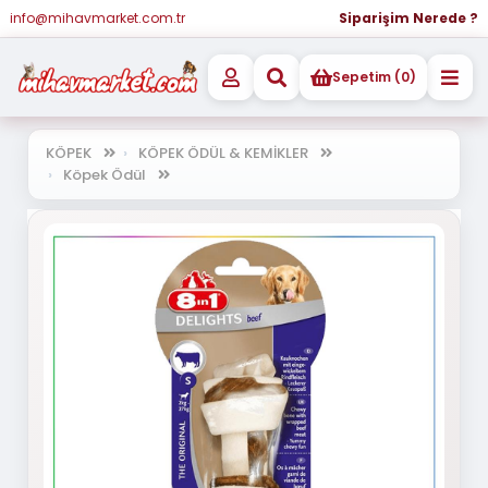
info@mihavmarket.com.tr
Siparişim Nerede ?
Sepetim (0)
KÖPEK
KÖPEK ÖDÜL & KEMİKLER
Köpek Ödül