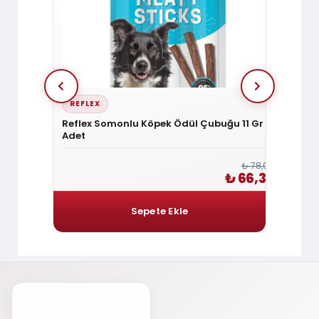
REFLEX
REFL
dülü 100g
Reflex Somonlu Köpek Ödül Çubuğu 11 Gr 3
Reflex
Adet
11gr 3
₺ 240,00
₺ 78,00
 204,00
₺ 66,30