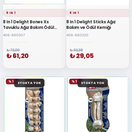
8 IN 1
8 IN 1
8 In 1 Delight Bones Xs
8 In 1 Delight Sticks Ağız
Tavuklu Ağız Bakım Ödül
Bakım ve Ödül Kemiği
Kemiği 7 Adet
406-660307
406-660320
₺ 72,00
₺ 32,28
₺ 61,20
₺ 29,05
% 10
% 10
STOKTA YOK
STOKTA YOK