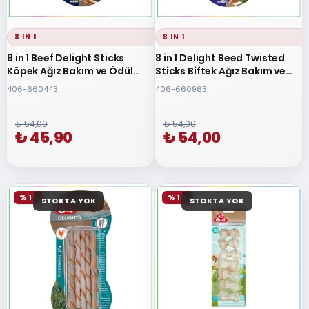
8 IN 1
8 IN 1
8 in 1 Beef Delight Sticks
8 in 1 Delight Beed Twisted
Köpek Ağız Bakım ve Ödül
Sticks Biftek Ağız Bakım ve
Çubukları 3 Adet
Ödül Çubukları
406-660443
406-660963
₺ 54,00
₺ 54,00
₺ 45,90
₺ 54,00
% 15
% 10
STOKTA YOK
STOKTA YOK