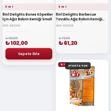
8 IN 1
8 IN 1
8in1 Delights Bones Köpekler
8in1 Delights Barbecue
İçin Ağız Bakım Kemiği Small
Tavuklu Ağız Bakım Kemiği
(7'li) 84gr [XS]
406-660310
406-661038
₺ 120,00
₺ 72,00
₺ 102,00
₺ 61,20
% 15
STOKTA YOK