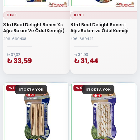
8 IN 1
8 IN 1
8 In 1 Beef Delight Bones Xs
8 In 1 Beef Delight Bones L
Ağız Bakım Ve Ödül Kemiği (7
Ağız Bakım ve Ödül Kemiği
Adet)
406-660438
406-660442
₺ 37,32
₺ 34,93
₺ 33,59
₺ 31,44
% 15
% 0
STOKTA YOK
STOKTA YOK