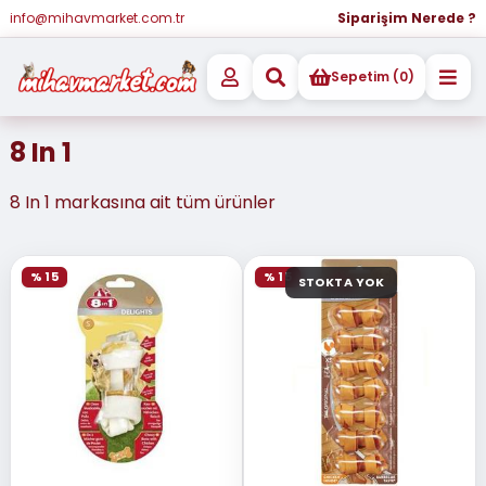
info@mihavmarket.com.tr
Siparişim Nerede ?
Sepetim (0)
8 In 1
8 In 1 markasına ait tüm ürünler
% 15
% 15
STOKTA YOK