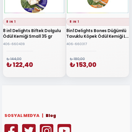
8 IN 1
8 IN 1
8 in1 Delights Biftek Dolgulu
8in1 Delights Bones Düğümlü
Ödül Kemiği Small 35 gr
Tavuklu Köpek Ödül Kemiği L
Boy 85gr
406-660439
406-660317
₺ 144,00
₺ 180,00
₺ 122,40
₺ 153,00
SOSYAL MEDYA |
Blog