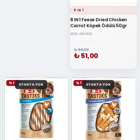
8 IN 1
8 IN 1 Feeze Dried Chicken
Carrot Köpek Ödülü 50gr
406-661442
₺ 60,00
₺ 51,00
% 15
% 15
STOKTA YOK
STOKTA YOK