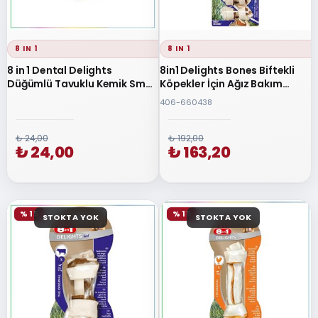
8 IN 1
8 IN 1
8 in 1 Dental Delights
8in1 Delights Bones Biftekli
Düğümlü Tavuklu Kemik Small
Köpekler İçin Ağız Bakım
35 gr
Kemiği XSmall
406-660438
₺ 24,00
₺ 192,00
₺ 24,00
₺ 163,20
% 15
% 15
STOKTA YOK
STOKTA YOK