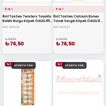
8 IN 1
8 IN 1
8in1 Tasties Twisters Tavuklu
8in1 Tasties Calcium Bones
Balıklı Burgu Köpek Ödülü 85
Tavuk Sargılı Köpek Ödülü 85
Gr
Gr.
406-661626
406-661627
₺ 90,00
₺ 90,00
₺ 76,50
₺ 76,50
% 15
% 10
STOKTA YOK
STOKTA YOK