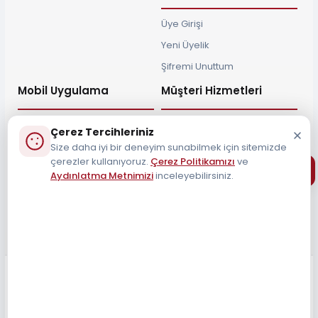
Üye Girişi
Yeni Üyelik
Şifremi Unuttum
Mobil Uygulama
Müşteri Hizmetleri
Çerez Tercihleriniz
Size daha iyi bir deneyim sunabilmek için sitemizde
çerezler kullanıyoruz.
Çerez Politikamızı
ve
Müşteri Destek Hattı
Aydınlatma Metnimizi
inceleyebilirsiniz.
0212 690 34 55
Tüm Hakları Saklıdır 2026