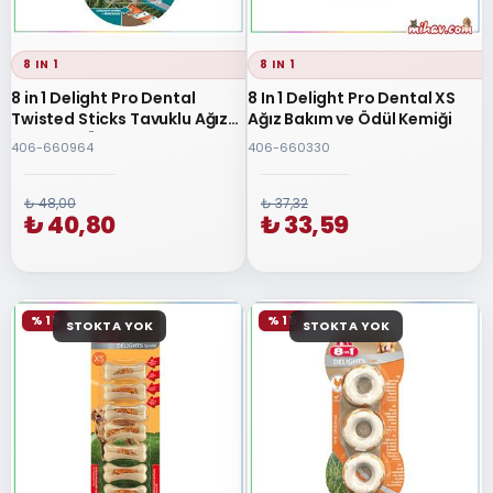
8 IN 1
8 IN 1
8 in 1 Delight Pro Dental
8 In 1 Delight Pro Dental XS
Twisted Sticks Tavuklu Ağız
Ağız Bakım ve Ödül Kemiği
Bakım ve Ödül Çubukları
406-660964
406-660330
₺ 48,00
₺ 37,32
₺ 40,80
₺ 33,59
% 15
% 15
STOKTA YOK
STOKTA YOK