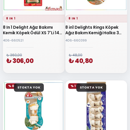
8 IN 1
8 IN 1
8 In 1 Delight Ağız Bakımı
8 in1 Delights Rings Köpek
Kemik Köpek Ödül XS 7'Li 140
Ağız Bakım Kemiği Halka 3
GR
Adet
406-660521
406-660399
₺ 360,00
₺ 48,00
₺ 306,00
₺ 40,80
% 0
% 15
STOKTA YOK
STOKTA YOK