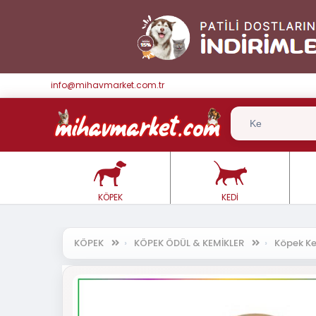
info@mihavmarket.com.tr
KÖPEK
KEDİ
KÖPEK
KÖPEK ÖDÜL & KEMİKLER
Köpek Ke