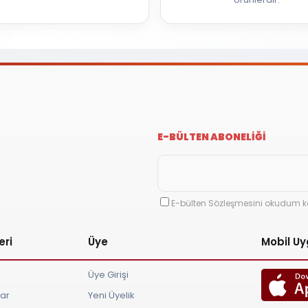
E-BÜLTEN ABONELİĞİ
E-bülten Sözleşmesini okudum k
eri
Üye
Mobil U
Üye Girişi
lar
Yeni Üyelik