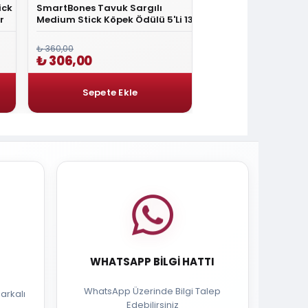
ick
SmartBones Tavuk Sargılı
Smart Bones Fıstık E
r
Medium Stick Köpek Ödülü 5'Li 137
Köpek Ödülü 5li
Gr
₺ 360,00
₺ 360,00
₺ 306,00
₺ 306,00
WHATSAPP BILGI HATTI
WhatsApp Üzerinde Bilgi Talep
arkalı
Edebilirsiniz