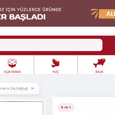
AÇIK MAMA
KUŞ
BALIK
mik & Diş Sağlığı
8 IN 1