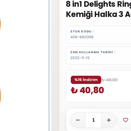
8 in1 Delights R
Kemiği Halka 3 A
STOK KODU
406-660399
SON KULLANMA TARIHI
2022-11-13
₺ 48,00
%15 İndirim
₺ 40,80
Fa