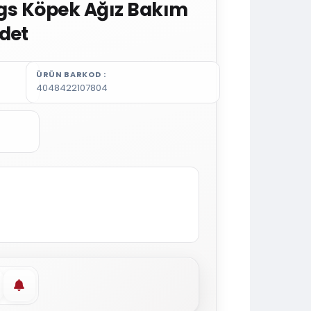
ings Köpek Ağız Bakım
det
ÜRÜN BARKOD
4048422107804
vorilere ekle
Stoğa gelince haber ver