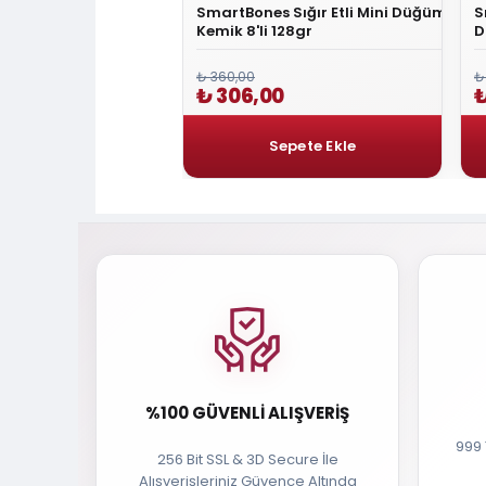
 Tavuklu Fıstık Ezmeli
SmartBones Sığır Etli Mini Düğüm
S
ğüm Kemik 2'li 158gr
Kemik 8'li 128gr
D
₺ 360,00
₺
0
₺ 306,00
₺
%100 GÜVENLI ALIŞVERIŞ
999 
256 Bit SSL & 3D Secure İle
Alışverişleriniz Güvence Altında