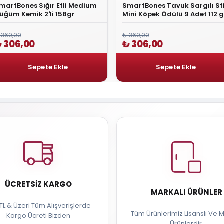
martBones Sığır Etli Medium
SmartBones Tavuk Sargılı St
üğüm Kemik 2'li 158gr
Mini Köpek Ödülü 9 Adet 112 g
 360,00
₺ 360,00
 306,00
₺ 306,00
ÜCRETSIZ KARGO
MARKALI ÜRÜNLER
TL & Üzeri Tüm Alışverişlerde
Tüm Ürünlerimiz Lisanslı Ve M
Kargo Ücreti Bizden
Ürünlerdir.