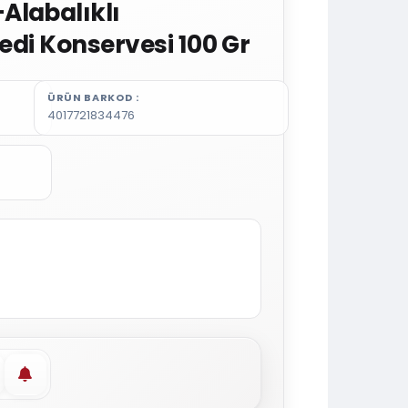
Alabalıklı
Kedi Konservesi 100 Gr
ÜRÜN BARKOD
4017721834476
vorilere ekle
Stoğa gelince haber ver