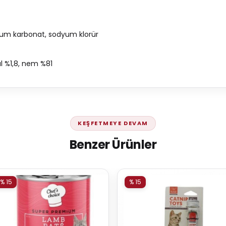
iyum karbonat, sodyum klorür
ül %1,8, nem %81
KEŞFETMEYE DEVAM
Benzer Ürünler
% 15
% 15