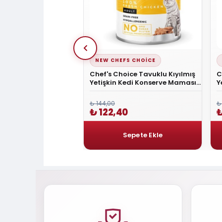
NEW CHEFS CHOICE
 Delizzia Kıyılmış Hindi
Chef's Choice Tavuklu Kıyılmış
C
Maması 85 gr
Yetişkin Kedi Konserve Maması
Y
400 Gr
₺ 144,00
₺
₺ 122,40
₺