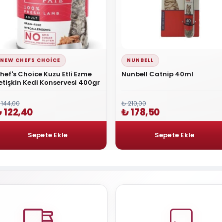
NEW CHEFS CHOICE
NUNBELL
hef's Choice Kuzu Etli Ezme
Nunbell Catnip 40ml
etişkin Kedi Konservesi 400gr
₺ 210,00
 144,00
₺ 178,50
 122,40