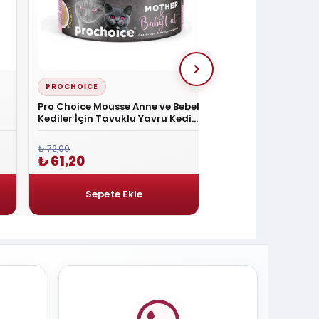
PROCHOICE
KING
Pro Choice Mousse Anne ve Bebek
King Sos İçerisinde 
Kediler İçin Tavuklu Yavru Kedi
Kuzu Etli Yetişkin K
Konservesi 80 Gr
400 gr
₺ 72,00
₺ 72,00
₺ 61,20
₺ 61,20