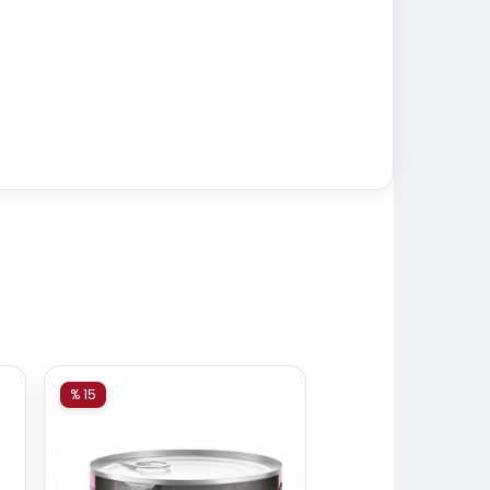
% 15
% 15