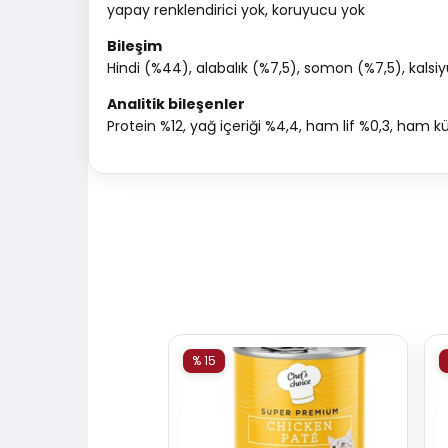
yapay renklendirici yok, koruyucu yok
Bileşim
Hindi (%44), alabalık (%7,5), somon (%7,5), kals
Analitik bileşenler
Protein %12, yağ içeriği %4,4, ham lif %0,3, ham k
% 15