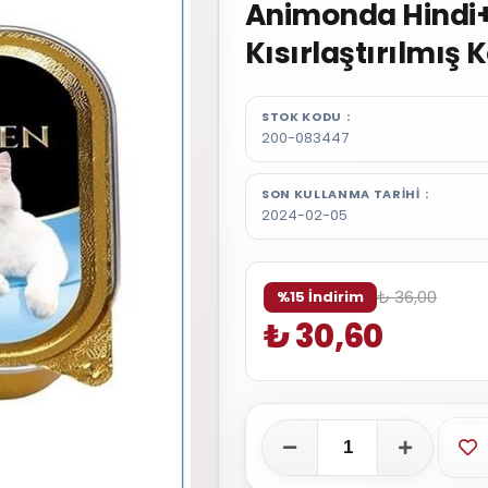
Animonda Hindi+
Kısırlaştırılmış 
STOK KODU
200-083447
SON KULLANMA TARIHI
2024-02-05
₺ 36,00
%15 İndirim
₺ 30,60
Fa