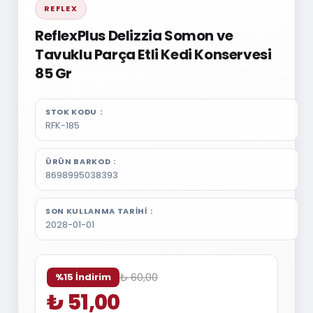
REFLEX
ReflexPlus Delizzia Somon ve
Tavuklu Parça Etli Kedi Konservesi
85 Gr
STOK KODU
RFK-185
ÜRÜN BARKOD
8698995038393
SON KULLANMA TARIHI
2028-01-01
₺ 60,00
%15 İndirim
₺ 51,00