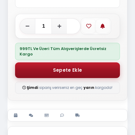
Favorilere ekle
Stoğa gelince
999TL Ve Üzeri Tüm Alışverişlerde Ücretsiz
Kargo
Şimdi
sipariş verirseniz en geç
yarın
kargoda!