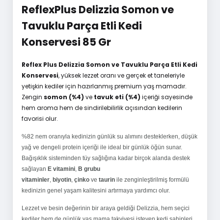
ReflexPlus Delizzia Somon ve
Tavuklu Parça Etli Kedi
Konservesi 85 Gr
Reflex Plus Delizzia Somon ve Tavuklu Parça Etli Kedi
Konservesi
, yüksek lezzet oranı ve gerçek et taneleriyle
yetişkin kediler için hazırlanmış premium yaş mamadır.
Zengin
somon (%4)
ve
tavuk eti (%4)
içeriği sayesinde
hem aroma hem de sindirilebilirlik açısından kedilerin
favorisi olur.
%82 nem oranıyla kedinizin günlük su alımını desteklerken, düşük
yağ ve dengeli protein içeriği ile ideal bir günlük öğün sunar.
Bağışıklık sisteminden tüy sağlığına kadar birçok alanda destek
sağlayan
E vitamini
,
B grubu
vitaminler
,
biyotin
,
çinko
ve
taurin
ile zenginleştirilmiş formülü
kedinizin genel yaşam kalitesini artırmaya yardımcı olur.
Lezzet ve besin değerinin bir araya geldiği Delizzia, hem seçici
kediler hem de günlük yaş mama takviyesi isteyen kedi sahipleri