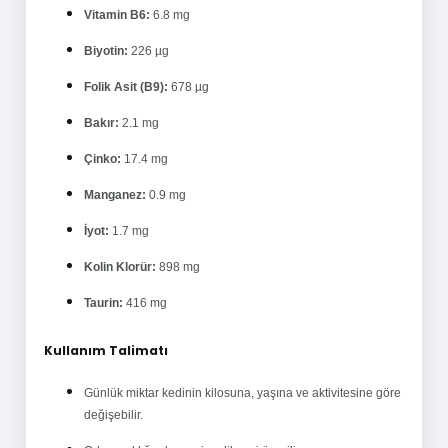
Vitamin B6:
6.8 mg
Biyotin:
226 µg
Folik Asit (B9):
678 µg
Bakır:
2.1 mg
Çinko:
17.4 mg
Manganez:
0.9 mg
İyot:
1.7 mg
Kolin Klorür:
898 mg
Taurin:
416 mg
Kullanım Talimatı
Günlük miktar kedinin kilosuna, yaşına ve aktivitesine göre
değişebilir.