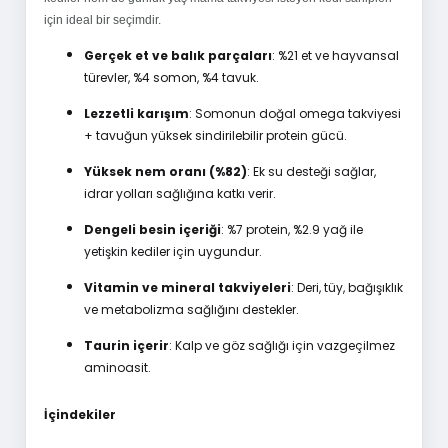
için ideal bir seçimdir.
Gerçek et ve balık parçaları
: %21 et ve hayvansal
türevler, %4 somon, %4 tavuk.
Lezzetli karışım
: Somonun doğal omega takviyesi
+ tavuğun yüksek sindirilebilir protein gücü.
Yüksek nem oranı (%82)
: Ek su desteği sağlar,
idrar yolları sağlığına katkı verir.
Dengeli besin içeriği
: %7 protein, %2.9 yağ ile
yetişkin kediler için uygundur.
Vitamin ve mineral takviyeleri
: Deri, tüy, bağışıklık
ve metabolizma sağlığını destekler.
Taurin içerir
: Kalp ve göz sağlığı için vazgeçilmez
aminoasit.
İçindekiler