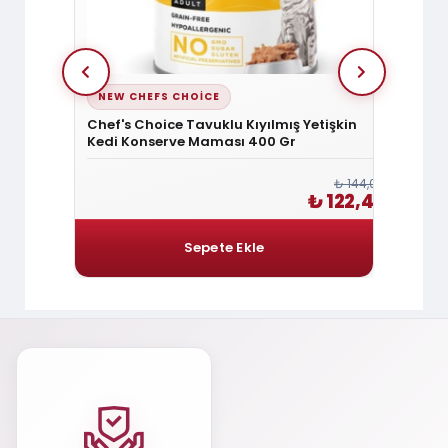
NEW CHEFS CHOICE
NEW 
Parça Dana
Chef's Choice Tavuklu Kıyılmış Yetişkin
Chef's
Kedi Konserve Maması 400 Gr
Konse
₺ 60,00
₺ 144,00
₺ 51,00
₺ 122,40