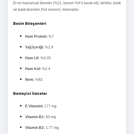
Et ve hayvansal türevler (%21; bunun %4’ü tavuk eti), tahıllar, balık
ve balık türevleri (%4 somon), mineraller.
Besin Bileşenleri
Ham Protein:
%7
Yağ İçeriği:
%2.9
Ham Lif:
%0.05
Ham Kül:
%2.4
Nem:
%82
Besleyici İlaveler
E Vitamini:
177 mg
Vitamin B1:
60 mg
Vitamin B2:
1.77 mg