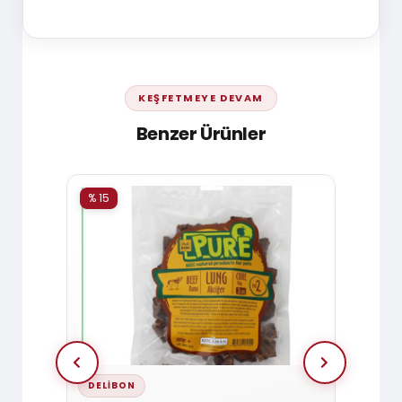
KEŞFETMEYE DEVAM
Benzer Ürünler
% 15
% 15
DELIBON
DELI