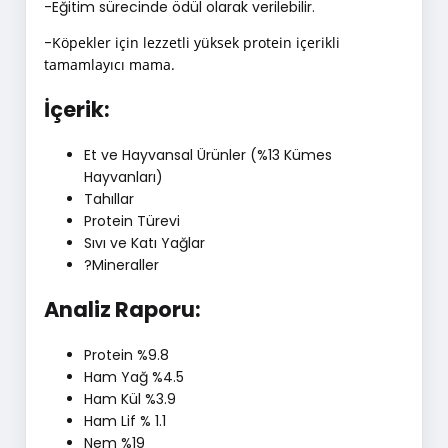
-Eğitim sürecinde ödül olarak verilebilir.
-
Köpekler için lezzetli yüksek protein içerikli
tamamlayıcı mama.
İçerik:
Et ve Hayvansal Ürünler (%13 Kümes
Hayvanları)
Tahıllar
Protein Türevi
Sıvı ve Katı Yağlar
?Mineraller
Analiz Raporu:
Protein %9.8
Ham Yağ %4.5
Ham Kül %3.9
Ham Lif % 1.1
Nem %19