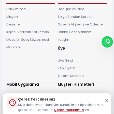
Hakkımızda
Değişim ve İade
Misyon
Sıkça Sorulan Sorular
Değerler
Güvenli Alışveriş ve Ödeme
Kişisel Verilerin Korunması
Banka Hesaplarımız
Mesafeli Satış Sözleşmesi
İletişim
Markalar
Üye
Üye Girişi
Yeni Üyelik
Şifremi Unuttum
Mobil Uygulama
Müşteri Hizmetleri
Çerez Tercihleriniz
Size daha iyi bir deneyim sunabilmek için sitemizde
çerezler kullanıyoruz.
Çerez Politikamızı
ve
Müşteri Destek Hattı