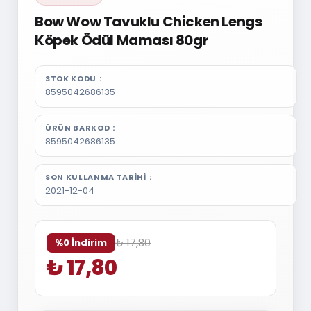
Bow Wow Tavuklu Chicken Lengs
Köpek Ödül Maması 80gr
STOK KODU
8595042686135
ÜRÜN BARKOD
8595042686135
SON KULLANMA TARIHI
2021-12-04
₺ 17,80
%0 İndirim
₺ 17,80