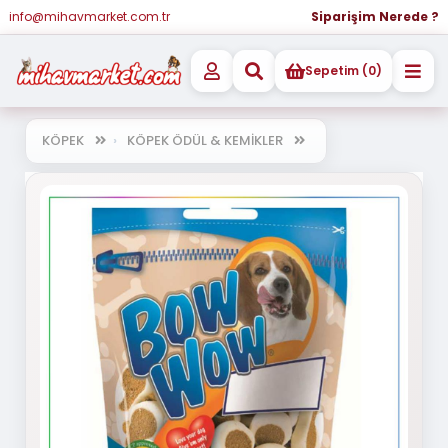
info@mihavmarket.com.tr
Siparişim Nerede ?
Sepetim (0)
KÖPEK
KÖPEK ÖDÜL & KEMİKLER