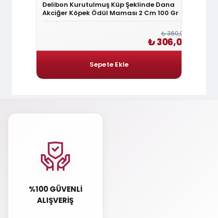
ül Çubuğu
Delibon Kurutulmuş Küp Şeklinde Dana
Delibo
Akciğer Köpek Ödül Maması 2 Cm 100 Gr
Köpek
₺ 84,00
₺ 360,00
₺ 71,40
₺ 306,00
%100 GÜVENLI
ALIŞVERIŞ