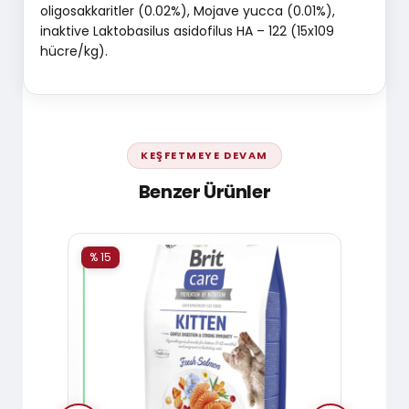
oligosakkaritler (0.02%), Mojave yucca (0.01%),
inaktive Laktobasilus asidofilus HA – 122 (15x109
hücre/kg).
KEŞFETMEYE DEVAM
Benzer Ürünler
% 15
% 15