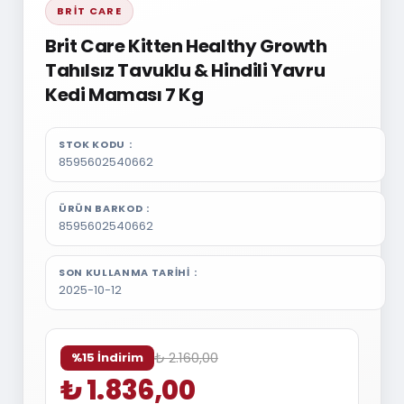
BRIT CARE
Brit Care Kitten Healthy Growth
Tahılsız Tavuklu & Hindili Yavru
Kedi Maması 7 Kg
STOK KODU
8595602540662
ÜRÜN BARKOD
8595602540662
SON KULLANMA TARIHI
2025-10-12
₺ 2.160,00
%15 İndirim
₺ 1.836,00