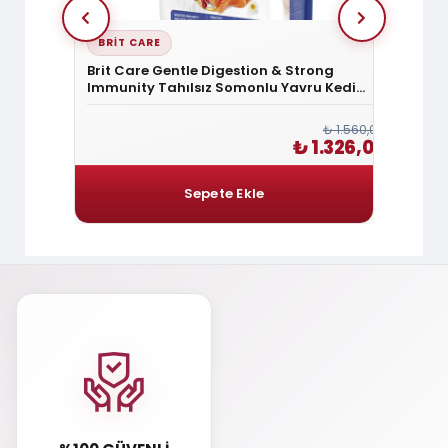
BRIT CARE
BRIT
nic Böcek
Brit Care Gentle Digestion & Strong
Brit C
Maması 2
Immunity Tahılsız Somonlu Yavru Kedi
Digest
Maması 2 Kg
Somon
₺ 1.680,00
₺ 1.560,00
1.428,00
₺ 1.326,00