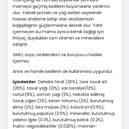
Özel içeriği ve formülü sayesinde yeni kuru
mamaya geçmiş kedilerin büyümesine yardımcı
olur. Yüksek protein ve yağ asitleri sayesinde
hassas sindirime sahip olan dostlarımızın
bağışıklığının güçlenmesine destek olur. Tahıl
içermeyen bu mama ayrıca kemik sağlığı için
ihtiyaç duydukları tüm vitamin ve minerallere
sahiptir.
GMO, soya, renklendirici ve koruyucu madde
içermez.
Anne ve hamile kedilerin de kullanımına uygundur.
İçindekiler
: Dehidre hindi (30%), taze tavuk eti
(26%), tavuk yağı (12%), sarı bezelye(12%),
nohut(8%), somon yağı (3%), hidrolize edilmiş
tavuk ciğeri (2%), keten tohumu (2%), kurutulmuş
elma (2%), bira mayası (1%), kolostrum(0.5%),
kurutulmuş papatya (0.5%), mineraller, kurutulmuş
yalancı iğde (0.3%), kurutulmuş kızılcık (0.2%),
frukto-oligosakkaritler (0.025%), mannan-