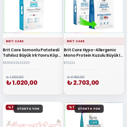
BRIT CARE
BRIT CARE
Brit Care Somonlu Patatesli
Brit Care Hypo-Allergenic
Tahılsız Büyük Irk Yavru Köpek
Mono Protein Kuzulu Büyük Irk
Maması 12+2 Kg
Yetişkin Köpek Maması 12 Kg
8595602522200
B72222
₺ 1.200,00
₺ 3.180,00
₺ 1.020,00
₺ 2.703,00
% 15
% 15
STOKTA YOK
STOKTA YOK