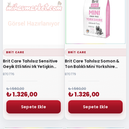
BRIT CARE
BRIT CARE
Brit Care Tahılsız Sensitive
Brit Care Tahılsız Somon &
Geyik Etli Mini Irk Yetişkin
Ton Balıklı Mini Yorkshire
Köpek Maması 2 Kg
Yetişkin Köpek Maması 2 Kg
B70776
B70779
₺ 1.560,00
₺ 1.560,00
₺ 1.326,00
₺ 1.326,00