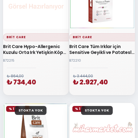
BRIT CARE
BRIT CARE
Brit Care Hypo-Allergenic
Brit Care Tüm Irklar için
Kuzulu Orta Irk Yetişkin Köpek
Sensitive Geyikli ve Patatesli
Maması 3 Kg
Tahılsız Yetişkin Köpek
B72215
B72210
Maması 12 Kg
₺ 864,00
₺ 3.444,00
₺ 734,40
₺ 2.927,40
% 15
% 15
STOKTA YOK
STOKTA YOK