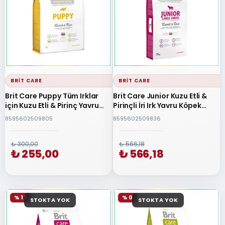
BRIT CARE
BRIT CARE
Brit Care Puppy Tüm Irklar
Brit Care Junior Kuzu Etli &
için Kuzu Etli & Pirinç Yavru
Pirinçli İri Irk Yavru Köpek
Köpek Maması 3 Kg
Maması 12 Kg
8595602509805
8595602509836
₺ 300,00
₺ 566,18
₺ 255,00
₺ 566,18
% 15
% 0
STOKTA YOK
STOKTA YOK