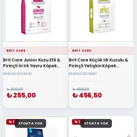
BRIT CARE
BRIT CARE
Brit Care Junior Kuzu Etli &
Brit Care Küçük Irk Kuzulu &
Pirinçli İri Irk Yavru Köpek
Pirinçli Yetişkin Köpek
Maması 3 Kg
Maması 7.5 Kg
8595602509843
8595602509881
₺ 300,00
₺ 456,50
₺ 255,00
₺ 456,50
% 15
% 15
STOKTA YOK
STOKTA YOK