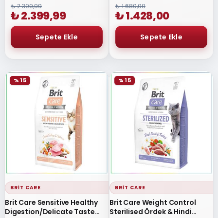
₺ 2.399,99
₺ 1.680,00
₺ 2.399,99
₺ 1.428,00
% 15
% 15
BRIT CARE
BRIT CARE
Brit Care Sensitive Healthy
Brit Care Weight Control
Digestion/Delicate Taste
Sterilised Ördek & Hindi