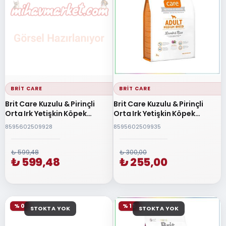
BRIT CARE
BRIT CARE
Brit Care Kuzulu & Pirinçli
Brit Care Kuzulu & Pirinçli
Orta Irk Yetişkin Köpek
Orta Irk Yetişkin Köpek
Maması 12 Kg
Maması 3 Kg
8595602509928
8595602509935
₺ 599,48
₺ 300,00
₺ 599,48
₺ 255,00
% 0
% 15
STOKTA YOK
STOKTA YOK