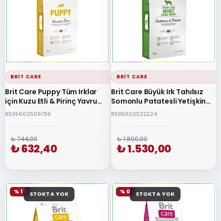
BRIT CARE
BRIT CARE
Brit Care Puppy Tüm Irklar
Brit Care Büyük Irk Tahılsız
için Kuzu Etli & Pirinç Yavru
Somonlu Patatesli Yetişkin
Köpek Maması 12 Kg
Köpek Maması 12+2Kg
8595602509799
8595602522224
₺ 744,00
₺ 1.800,00
₺ 632,40
₺ 1.530,00
% 15
% 0
STOKTA YOK
STOKTA YOK