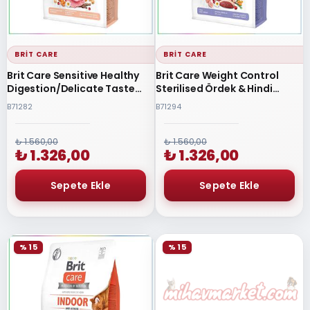
BRIT CARE
BRIT CARE
Brit Care Sensitive Healthy
Brit Care Weight Control
Digestion/Delicate Taste
Sterilised Ördek & Hindi
Tahılsız Hindi & Somon
Tahılsız Kısırlaştırılmış Kedi
B71282
B71294
Yetişkin Kedi Maması 2 Kg
Maması 2 Kg
₺ 1.560,00
₺ 1.560,00
₺ 1.326,00
₺ 1.326,00
% 15
% 15