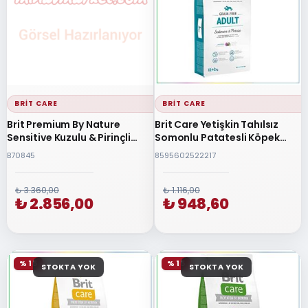
BRIT CARE
BRIT CARE
Brit Premium By Nature
Brit Care Yetişkin Tahılsız
Sensitive Kuzulu & Pirinçli
Somonlu Patatesli Köpek
Yetişkin Köpek Maması 15 Kg
Maması 12+2Kg
B70845
8595602522217
₺ 3.360,00
₺ 1.116,00
₺ 2.856,00
₺ 948,60
% 15
% 15
STOKTA YOK
STOKTA YOK