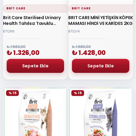
BRIT CARE
BRIT CARE
Brit Care Sterilised Urinary
BRIT CARE MİNİ YETİŞKİN KÖPEK
Health Tahılsız Tavuklu
MAMASI HİNDİ VE KARİDES 2KG
Kısırlaştırılmış Kedi Maması 2
B71286
B73214
Kg
₺ 1.560,00
₺ 1.680,00
₺ 1.326,00
₺ 1.428,00
% 15
% 15