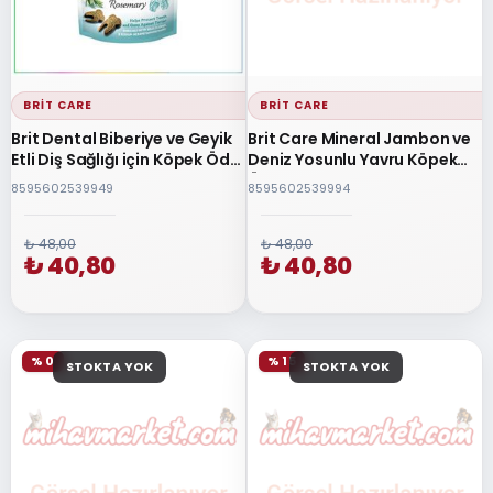
BRIT CARE
BRIT CARE
Brit Dental Biberiye ve Geyik
Brit Care Mineral Jambon ve
Etli Diş Sağlığı için Köpek Ödül
Deniz Yosunlu Yavru Köpek
Maması 150gr
Ödül Maması 150gr
8595602539949
8595602539994
₺ 48,00
₺ 48,00
₺ 40,80
₺ 40,80
% 0
% 15
STOKTA YOK
STOKTA YOK