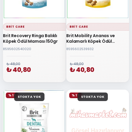
BRIT CARE
BRIT CARE
Brit Recovery Ringa Balıklı
Brit Mobility Ananas ve
Köpek Ödül Maması 150gr
Kalamarlı Köpek Ödül
Maması 150 Gr
8595602540020
8595602539932
₺ 48,00
₺ 48,00
₺ 40,80
₺ 40,80
% 15
% 15
STOKTA YOK
STOKTA YOK