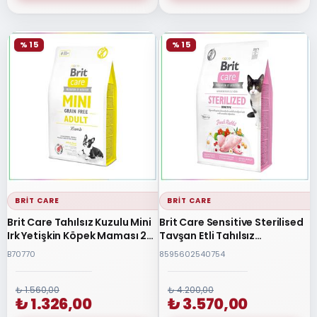
% 15
% 15
BRIT CARE
BRIT CARE
Brit Care Tahılsız Kuzulu Mini
Brit Care Sensitive Sterilised
Irk Yetişkin Köpek Maması 2
Tavşan Etli Tahılsız
Kg
Kısırlaştırılmış Kedi Maması 7
B70770
8595602540754
Kg
₺ 1.560,00
₺ 4.200,00
₺ 1.326,00
₺ 3.570,00