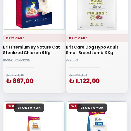
BRIT CARE
BRIT CARE
Brit Premium By Nature Cat
Brit Care Dog Hypo Adult
Sterilized Chicken 8 Kg
Small Breed Lamb 3 Kg
8595602553235
B72650
₺ 1.020,00
₺ 1.320,00
₺ 867,00
₺ 1.122,00
% 0
% 15
STOKTA YOK
STOKTA YOK