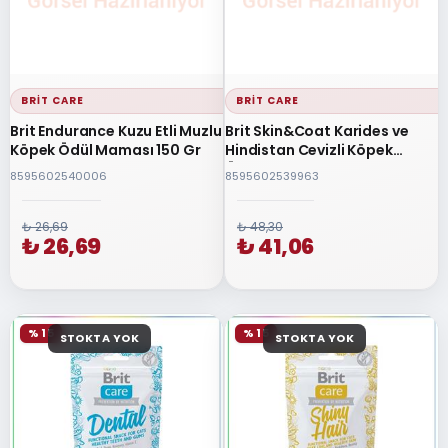
BRIT CARE
BRIT CARE
Brit Endurance Kuzu Etli Muzlu
Brit Skin&Coat Karides ve
Köpek Ödül Maması 150 Gr
Hindistan Cevizli Köpek
Ödülü 150gr
8595602540006
8595602539963
₺ 26,69
₺ 48,30
₺ 26,69
₺ 41,06
% 15
% 15
STOKTA YOK
STOKTA YOK