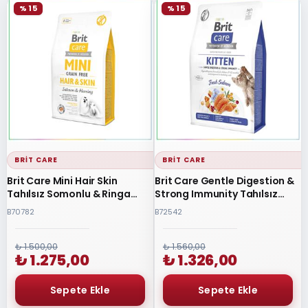
% 15
% 15
BRIT CARE
BRIT CARE
Brit Care Mini Hair Skin
Brit Care Gentle Digestion &
Tahılsız Somonlu & Ringa
Strong Immunity Tahılsız
Balıklı Yetişkin Köpek Maması
Somonlu Yavru Kedi Maması
B70782
B72542
2 Kg
2 Kg
₺ 1.500,00
₺ 1.560,00
₺ 1.275,00
₺ 1.326,00