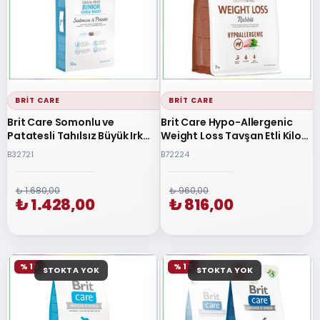
BRIT CARE
BRIT CARE
Brit Care Somonlu ve
Brit Care Hypo-Allergenic
Patatesli Tahılsız Büyük Irk
Weight Loss Tavşan Etli Kilo
Yavru Köpek Maması 12 Kg
Dengeleyici Yetişkin Köpek
B32721
B72224
Maması 3 Kg
₺ 1.680,00
₺ 960,00
₺ 1.428,00
₺ 816,00
% 15
% 15
STOKTA YOK
STOKTA YOK