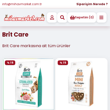
info@mihavmarket.com.tr
Siparişim Nerede ?
Sepetim (0)
Brit Care
Brit Care markasına ait tüm ürünler
% 15
% 15