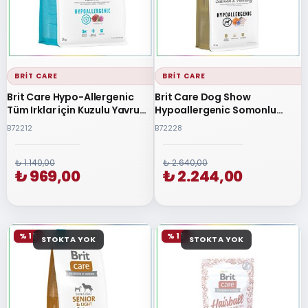
BRIT CARE
BRIT CARE
Brit Care Hypo-Allergenic
Brit Care Dog Show
Tüm Irklar için Kuzulu Yavru
Hypoallergenic Somonlu
Köpek Maması 3 Kg
Yetişkin Köpek Maması 12 Kg
B72212
B72228
₺ 1.140,00
₺ 2.640,00
₺ 969,00
₺ 2.244,00
% 15
% 15
STOKTA YOK
STOKTA YOK