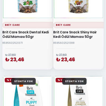
BRIT CARE
BRIT CARE
Brit Care Snack Dental Kedi
Brit Care Snack Shiny Hair
Ödül Maması 50gr
Kedi Ödül Maması 50gr
8595602521371
8595602521388
₺ 27,60
₺ 27,60
₺ 23,46
₺ 23,46
% 15
% 15
STOKTA YOK
STOKTA YOK