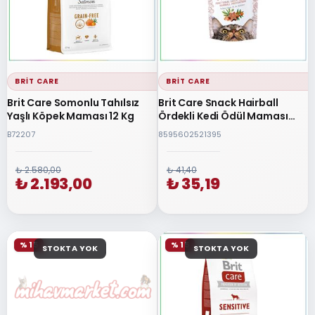
BRIT CARE
BRIT CARE
Brit Care Somonlu Tahılsız
Brit Care Snack Hairball
Yaşlı Köpek Maması 12 Kg
Ördekli Kedi Ödül Maması
50gr
B72207
8595602521395
₺ 2.580,00
₺ 41,40
₺ 2.193,00
₺ 35,19
% 15
% 15
STOKTA YOK
STOKTA YOK