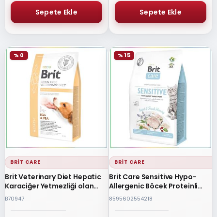
% 0
% 15
BRIT CARE
BRIT CARE
Brit Veterinary Diet Hepatic
Brit Care Sensitive Hypo-
Karaciğer Yetmezliği olan
Allergenic Böcek Proteinli
Köpekler için Tahılsız Köpek
Tahılsız Yetişkin Kedi Maması
B70947
8595602554218
Maması 2 Kg
2 Kg