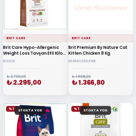
BRIT CARE
BRIT CARE
Brit Care Hypo-Allergenic
Brit Premium By Nature Cat
Weight Loss Tavşan Etli Kilo
Kitten Chicken 8 Kg
Dengeleyici Yetişkin Köpek
B72225
8595602553198
Maması 12 Kg
₺ 2.700,00
₺ 1.608,00
₺ 2.295,00
₺ 1.366,80
% 15
% 15
STOKTA YOK
STOKTA YOK