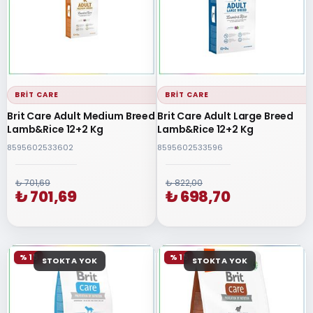
BRIT CARE
BRIT CARE
Brit Care Adult Medium Breed
Brit Care Adult Large Breed
Lamb&Rice 12+2 Kg
Lamb&Rice 12+2 Kg
8595602533602
8595602533596
₺ 701,69
₺ 822,00
₺ 701,69
₺ 698,70
% 15
% 15
STOKTA YOK
STOKTA YOK