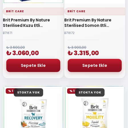
BRIT CARE
BRIT CARE
Brit Premium By Nature
Brit Premium By Nature
Sterilised Kuzu Etli
Sterilised Somon Etli
Kısırlaştırılmış Yetişkin Kedi
Kısırlaştırılmış Yetişkin Kedi
B71871
B71872
Maması 8 Kg
Maması 8 Kg
₺ 3.600,00
₺ 3.900,00
₺ 3.060,00
₺ 3.315,00
% 15
% 15
STOKTA YOK
STOKTA YOK