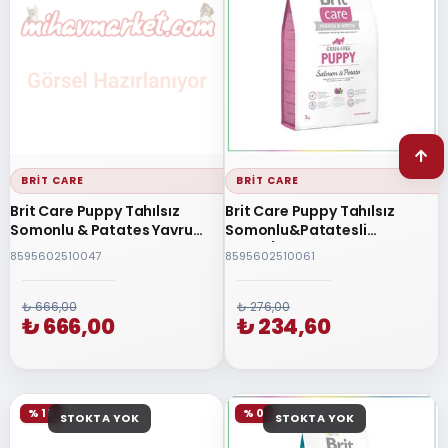
BRIT CARE
BRIT CARE
Brit Care Puppy Tahılsız
Brit Care Puppy Tahılsız
Somonlu & Patates Yavru
Somonlu&Patatesli
Köpek Maması 12 Kg
Küçük/Orta Irk Yavru Köpek
8595602510047
8595602510061
Maması 3 Kg
₺ 666,00
₺ 276,00
₺ 666,00
₺ 234,60
% 15
% 0
STOKTA YOK
STOKTA YOK