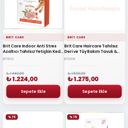
BRIT CARE
BRIT CARE
Brit Care Indoor Anti Stres
Brit Care Haircare Tahılsız
Azaltıcı Tahılsız Yetişkin Kedi
Deri ve Tüy Bakım Tavuk &
Maması 2 Kg
Somonlu Yetişkin Kedi
B71302
B71306
Maması 2 Kg
₺ 1.440,00
₺ 1.500,00
₺ 1.224,00
₺ 1.275,00
% 15
% 15