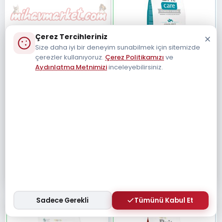
Çerez Tercihleriniz
Size daha iyi bir deneyim sunabilmek için sitemizde
çerezler kullanıyoruz.
Çerez Politikamızı
ve
Aydınlatma Metnimizi
inceleyebilirsiniz.
BRIT CARE
BRIT CARE
Brit Care Hypo-Allergenic
Brit Care Tahılsız Somonlu &
Sağlıklı Büyüme için Tavuklu
Patatesli Yetişkin Köpek
Tahılsız Yavru Kedi Maması
Maması 12 Kg
8595602540686
8595602510139
400gr
₺ 72,00
₺ 571,01
₺ 61,20
₺ 571,01
Sadece Gerekli
Tümünü Kabul Et
% 0
% 15
STOKTA YOK
STOKTA YOK