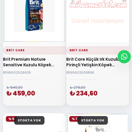
BRIT CARE
BRIT CARE
Brit Premium Nature
Brit Care Küçük Irk Kuzulu &
Sensitive Kuzulu Köpek
Pirinçli Yetişkin Köpek
Maması 8 Kg
Maması 3 Kg
8595602526635
8595602509898
₺ 540,00
₺ 276,00
₺ 459,00
₺ 234,60
% 0
% 15
STOKTA YOK
STOKTA YOK