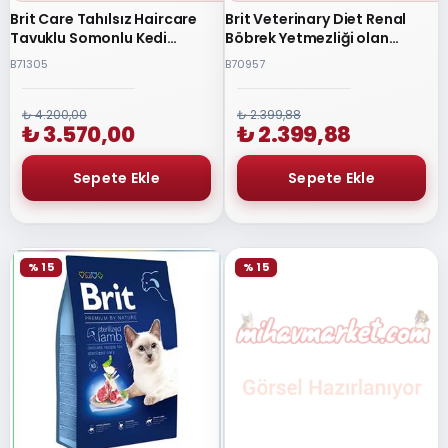
Brit Care Tahılsız Haircare
Brit Veterinary Diet Renal
Tavuklu Somonlu Kedi
Böbrek Yetmezliği olan
Maması 7 kg
Kediler için Tahılsız Kedi
B71305
B70957
Maması 2 kg
₺ 4.200,00
₺ 2.399,88
₺ 3.570,00
₺ 2.399,88
% 15
% 15