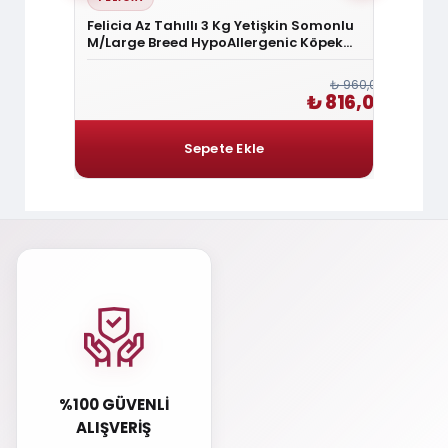
 Mini Irk
Felicia Az Tahıllı 3 Kg Yetişkin Somonlu
Hill's
M/Large Breed HypoAllergenic Köpek
Kuzu Et
Maması
₺ 1.980,00
₺ 960,00
1.683,00
₺ 816,00
%100 GÜVENLI
ALIŞVERIŞ