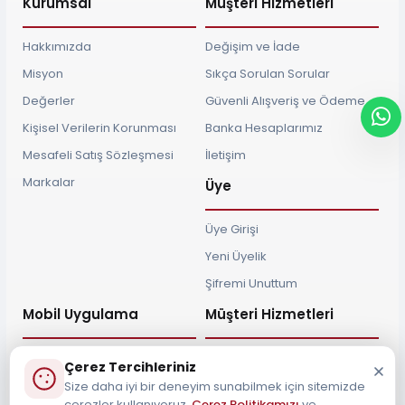
Kurumsal
Müşteri Hizmetleri
Hakkımızda
Değişim ve İade
Misyon
Sıkça Sorulan Sorular
Değerler
Güvenli Alışveriş ve Ödeme
Kişisel Verilerin Korunması
Banka Hesaplarımız
Mesafeli Satış Sözleşmesi
İletişim
Markalar
Üye
Üye Girişi
Yeni Üyelik
Şifremi Unuttum
Mobil Uygulama
Müşteri Hizmetleri
Çerez Tercihleriniz
Size daha iyi bir deneyim sunabilmek için sitemizde
çerezler kullanıyoruz.
Çerez Politikamızı
ve