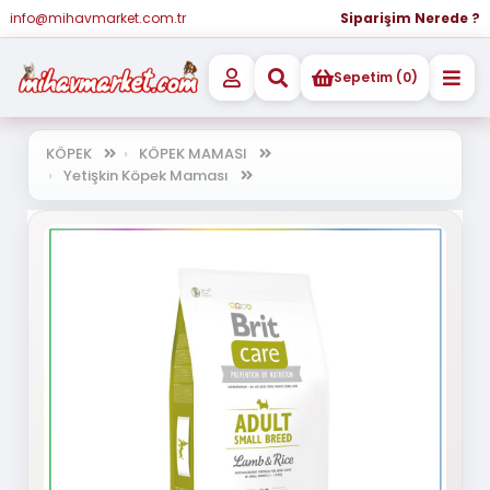
info@mihavmarket.com.tr
Siparişim Nerede ?
Sepetim (0)
KÖPEK
KÖPEK MAMASI
Yetişkin Köpek Maması