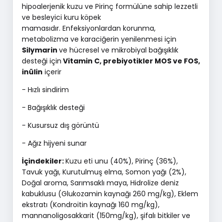
hipoalerjenik kuzu ve Pirinç formülüne sahip lezzetli
ve besleyici kuru köpek
mamasıdır. Enfeksiyonlardan korunma,
metabolizma ve karaciğerin yenilenmesi için
Silymarin
ve hücresel ve mikrobiyal bağışıklık
desteği için
Vitamin C, prebiyotikler MOS ve FOS,
inülin
içerir
- Hızlı sindirim
- Bağışıklık desteği
- Kusursuz dış görüntü
- Ağız hijyeni sunar
İçindekiler:
Kuzu eti unu (40%), Pirinç (36%),
Tavuk yağı, Kurutulmuş elma, Somon yağı (2%),
Doğal aroma, Sarımsaklı maya, Hidrolize deniz
kabuklusu (Glukozamin kaynağı 260 mg/kg), Eklem
ekstratı (Kondroitin kaynağı 160 mg/kg),
mannanoligosakkarit (150mg/kg), şifalı bitkiler ve