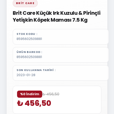
BRIT CARE
Brit Care Küçük Irk Kuzulu & Pirinçli
Yetişkin Köpek Maması 7.5 Kg
STOK KODU
8595602509881
ÜRÜN BARKOD
8595602509881
SON KULLANMA TARIHI
2023-01-28
₺ 456,50
%0 İndirim
₺ 456,50