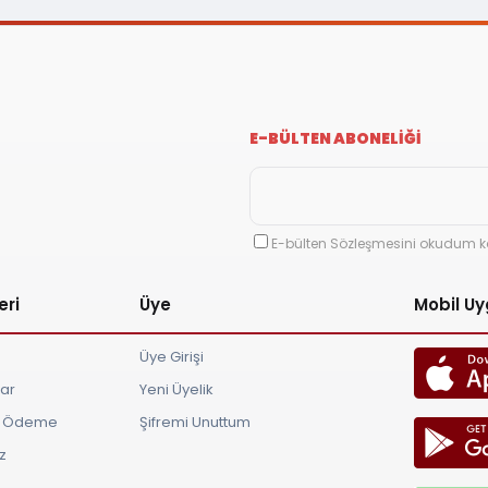
E-BÜLTEN ABONELİĞİ
E-bülten Sözleşmesini okudum k
eri
Üye
Mobil U
Üye Girişi
lar
Yeni Üyelik
ve Ödeme
Şifremi Unuttum
z