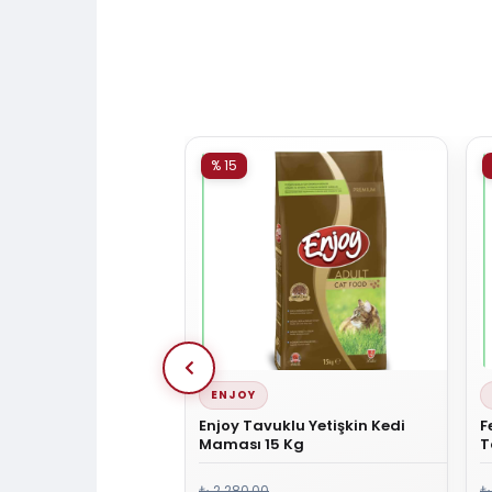
% 15
ENJOY
vuklu Yetişkin Kedi
Enjoy Tavuklu Yetişkin Kedi
F
Kg
Maması 15 Kg
T
M
₺ 2.280,00
₺