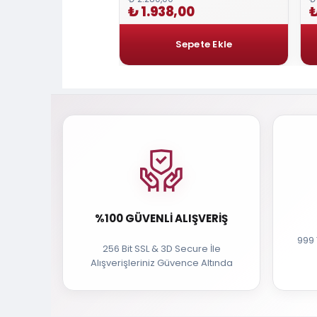
00
₺ 1.938,00
₺
%100 GÜVENLI ALIŞVERIŞ
999 
256 Bit SSL & 3D Secure İle
Alışverişleriniz Güvence Altında