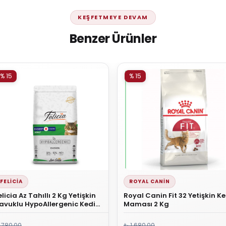
KEŞFETMEYE DEVAM
Benzer Ürünler
% 15
% 15
FELICIA
ROYAL CANIN
elicia Az Tahıllı 2 Kg Yetişkin
Royal Canin Fit 32 Yetişkin Ke
avuklu HypoAllergenic Kedi
Maması 2 Kg
aması
 780,00
₺ 1.680,00