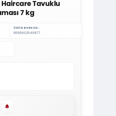
z Haircare Tavuklu
ması 7 kg
ÜRÜN BARKOD
8595602540877
vorilere ekle
Stoğa gelince haber ver