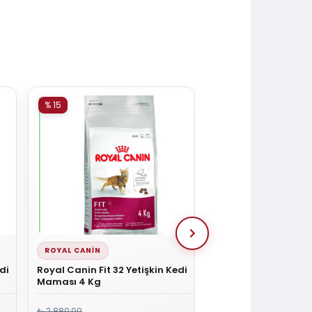
% 15
% 15
ROYAL CANIN
ENJOY
di
Royal Canin Fit 32 Yetişkin Kedi
Enjoy Tavuklu Yetiş
Maması 4 Kg
Maması 1 Kg Açık 
₺ 2.880,00
₺ 216,00