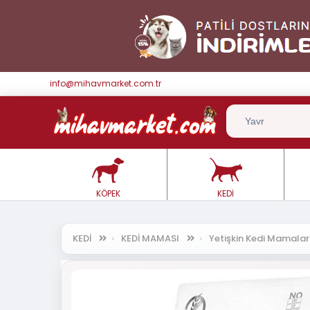
info@mihavmarket.com.tr
KÖPEK
KEDİ
KEDİ
KEDİ MAMASI
Yetişkin Kedi Mamala