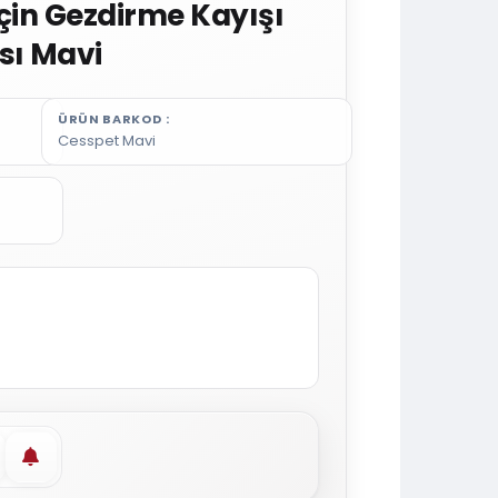
İçin Gezdirme Kayışı
sı Mavi
ÜRÜN BARKOD
Cesspet Mavi
vorilere ekle
Stoğa gelince haber ver