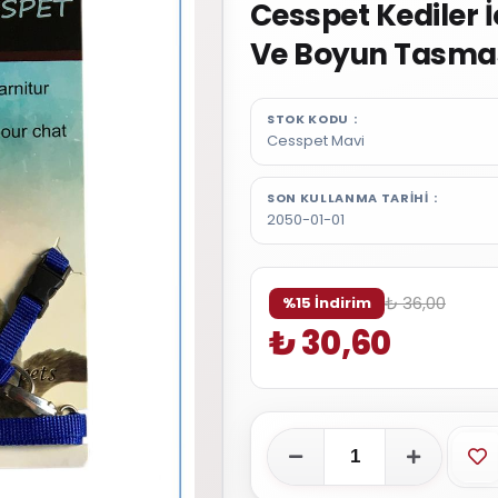
Cesspet Kediler 
Ve Boyun Tasma
STOK KODU
Cesspet Mavi
SON KULLANMA TARIHI
2050-01-01
₺ 36,00
%15 İndirim
₺ 30,60
Fa