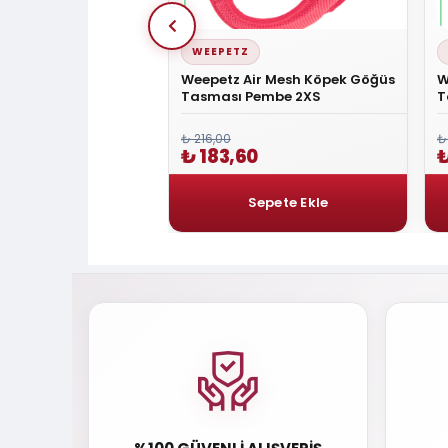
WEEPETZ
mfort Dokuma Ronin
Weepetz Air Mesh Köpek Göğüs
W
üs Tasması XxSmall
Tasması Pembe 2XS
T
x30-35 Cm
₺ 216,00
₺
0
₺ 183,60
₺