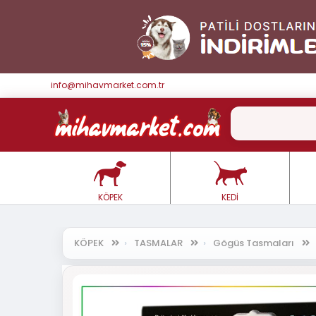
info@mihavmarket.com.tr
KÖPEK
KEDİ
KÖPEK
TASMALAR
Gögüs Tasmaları