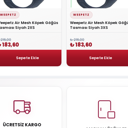
WEEPETZ
WEEPETZ
eepetz Air Mesh Köpek Göğüs
Weepetz Air Mesh Köpek Göğ
asması Siyah 2XS
Tasması Siyah 3XS
 216,00
₺ 216,00
 183,60
₺ 183,60
ÜCRETSIZ KARGO