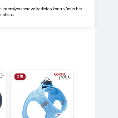
ini istemiyorsanız ve kedinizin konrtolünün her
ceksiniz.
% 15
% 15