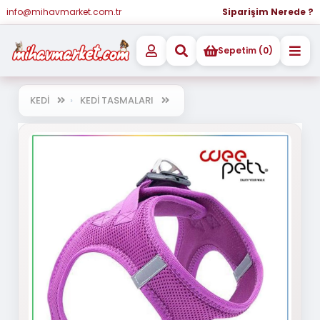
info@mihavmarket.com.tr
Siparişim Nerede ?
Sepetim (0)
KEDİ
KEDİ TASMALARI