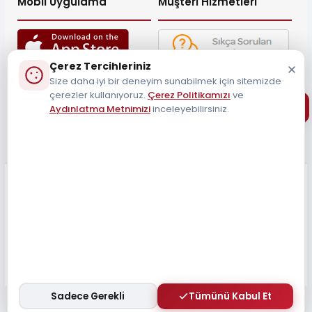
Mobil Uygulama
Müşteri Hizmetleri
Çerez Tercihleriniz
Size daha iyi bir deneyim sunabilmek için sitemizde
Müşteri Destek Hattı
çerezler kullanıyoruz.
Çerez Politikamızı
ve
0212 690 34 55
Aydınlatma Metnimizi
inceleyebilirsiniz.
Tüm Hakları Saklıdır 2026
Sadece Gerekli
Tümünü Kabul Et