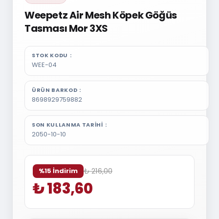
Weepetz Air Mesh Köpek Göğüs
Tasması Mor 3XS
STOK KODU
WEE-04
ÜRÜN BARKOD
8698929759882
SON KULLANMA TARIHI
2050-10-10
₺ 216,00
%15 İndirim
₺ 183,60