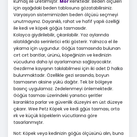
kumaş ile üretilmiştir.
Mor
Renktedir. Beden ölçüleri
için aşağıdaki beden tablosuna gözatabilirsiniz.
Varyasyon sistemimizden beden ölçüsü seçmeyi
unutmayınız. Dayanıklı, rahat ve hafif yapılı özelliği
ile kedi ve köpek göğüs tasmasıdır.
Kolayca giydirilebilir, çıkarılabilir. Yaz aylarında
ıslatıldığında serinletici etki gösterir. Yalnızca el ile
yıkama için uygundur. Göğüs tasmasında bulunan
cırt cırt bantlar, ürünü, köpeğinizin ve kedinizin
vücuduna daha iyi ayarlamanızı sağlayacaktır.
Gezdirme kayışının takılabilmesi için iki adet D halka
bulunmaktadır. Özellikle gezi sırasında, boyun
tasmasının aksine yükü dağıtır. Tek bir bölgeye
basınç uygulamaz. Zedelenmeyi önlemektedir.
Göğüs tasması üzerindeki yansıtıcı şeritler
karanlıkta parlar ve güvenlik düzeyini en üst düzeye
çıkarır. Wee Petz Köpek ve kedi gğüs tasması, orta
ırk ve küçük köpeklerin vücutlarına göre
tasarlanmıştır.
Not: Köpek veya kedinizin göğüs ölçüsünü alın, buna