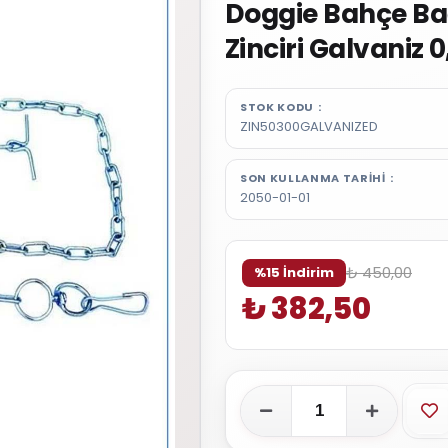
Doggie Bahçe B
Zinciri Galvaniz
STOK KODU
ZIN50300GALVANIZED
SON KULLANMA TARIHI
2050-01-01
₺ 450,00
%15 İndirim
₺ 382,50
Fa