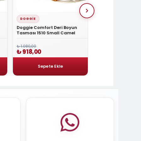
DOGGIE
DOGGIE
Doggie Comfort Deri Boyun
Doggie Yumuşak Do
Tasması 1510 Small Camel
Köpek Tasması Med
₺ 1.080,00
₺ 1.080,00
₺ 918,00
₺ 918,00