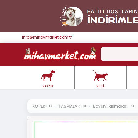
info@mihavmarket.com.tr
KÖPEK
KEDİ
KÖPEK
TASMALAR
Boyun Tasmaları