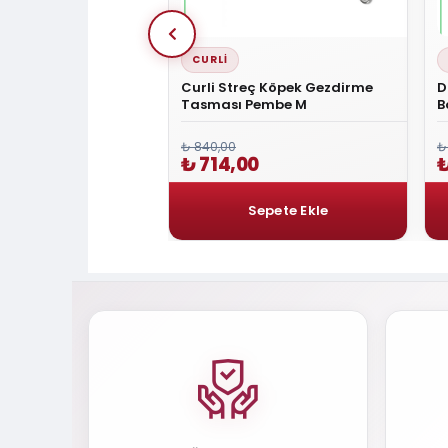
CURLI
mfort Small Deri Boyun
Curli Streç Köpek Gezdirme
D
RED
Tasması Pembe M
B
₺ 840,00
₺
0
₺ 714,00
₺