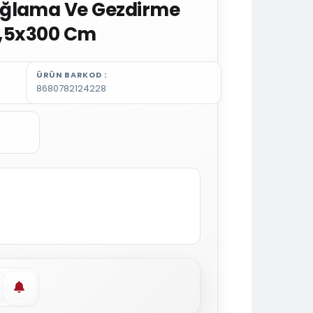
ağlama Ve Gezdirme
 0,5x300 Cm
ÜRÜN BARKOD
8680782124228
vorilere ekle
Stoğa gelince haber ver