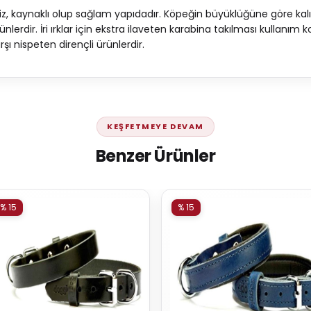
 kaynaklı olup sağlam yapıdadır. Köpeğin büyüklüğüne göre kalın
rünlerdir. İri ırklar için ekstra ilaveten karabina takılması kullanım
şı nispeten dirençli ürünlerdir.
KEŞFETMEYE DEVAM
Benzer Ürünler
% 15
% 15