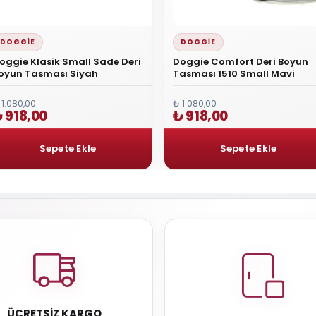
DOGGIE
DOGGIE
oggie Klasik Small Sade Deri
Doggie Comfort Deri Boyun
oyun Tasması Siyah
Tasması 1510 Small Mavi
 1.080,00
₺ 1.080,00
 918,00
₺ 918,00
ÜCRETSIZ KARGO