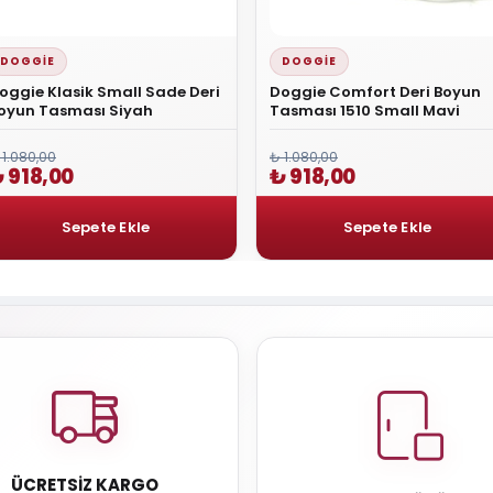
DOGGIE
DOGGIE
oggie Klasik Small Sade Deri
Doggie Comfort Deri Boyun
oyun Tasması Siyah
Tasması 1510 Small Mavi
 1.080,00
₺ 1.080,00
 918,00
₺ 918,00
ÜCRETSIZ KARGO