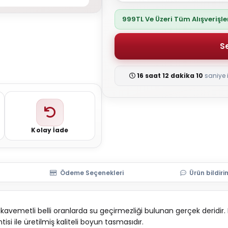
999TL Ve Üzeri Tüm Alışverişl
16 saat 12 dakika 9
saniye i
Kolay İade
Ödeme Seçenekleri
Ürün bildiri
mukavemetli belli oranlarda su geçirmezliği bulunan gerçek deri
tisi ile üretilmiş kaliteli boyun tasmasıdır.