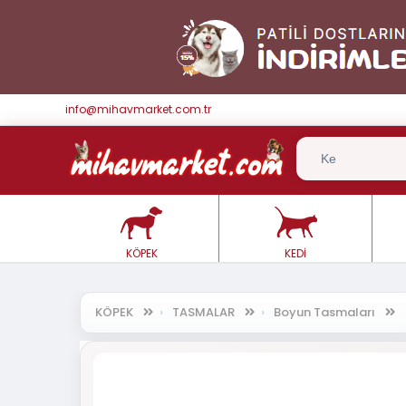
info@mihavmarket.com.tr
KÖPEK
KEDİ
KÖPEK
TASMALAR
Boyun Tasmaları