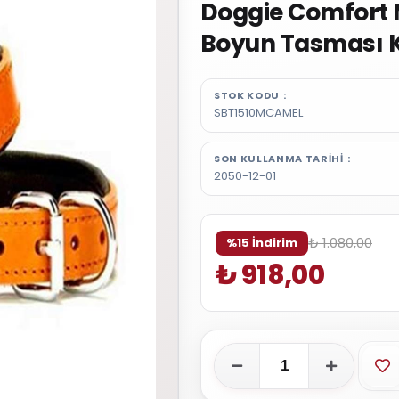
Doggie Comfort 
Boyun Tasması 
STOK KODU
SBT1510MCAMEL
SON KULLANMA TARIHI
2050-12-01
₺ 1.080,00
%15 İndirim
₺ 918,00
Fa