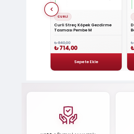
CURLI
mfort Small Deri Boyun
Curli Streç Köpek Gezdirme
D
RED
Tasması Pembe M
B
₺ 840,00
₺
0
₺ 714,00
₺