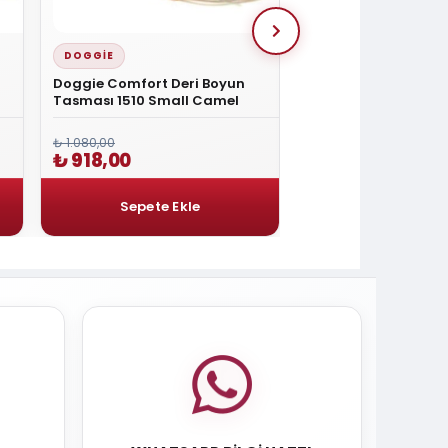
DOGGIE
DOGGIE
Doggie Comfort Deri Boyun
Doggie Yumuşak Do
Tasması 1510 Small Camel
Köpek Tasması Med
₺ 1.080,00
₺ 1.080,00
₺ 918,00
₺ 918,00