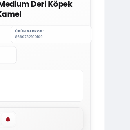
Medium Deri Köpek
Kamel
ÜRÜN BARKOD
8680782100109
vorilere ekle
Stoğa gelince haber ver