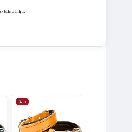
ek birleştirilmiştir.
% 15
% 15