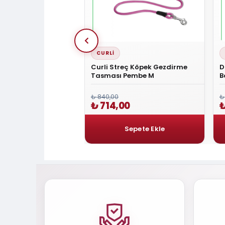
CURLI
mfort Small Deri Boyun
Curli Streç Köpek Gezdirme
D
RED
Tasması Pembe M
B
₺ 840,00
₺
0
₺ 714,00
₺