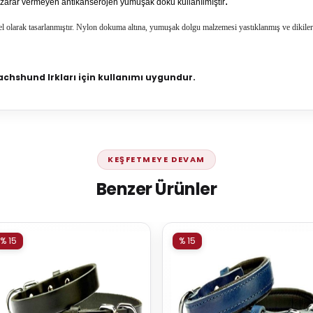
.
zarar vermeyen antikanserojen yumuşak doku kullanılmıştır
el olarak tasarlanmıştır. Nylon dokuma altına, yumuşak dolgu malzemesi yastıklanmış ve
dikiler
achshund
Irkları için kullanımı uygundur.
KEŞFETMEYE DEVAM
Benzer Ürünler
% 15
% 15