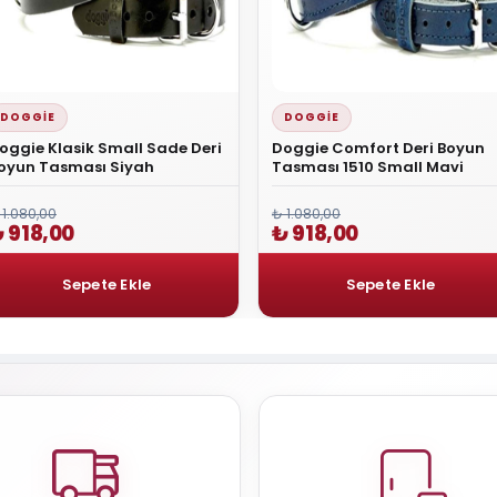
DOGGIE
DOGGIE
oggie Klasik Small Sade Deri
Doggie Comfort Deri Boyun
oyun Tasması Siyah
Tasması 1510 Small Mavi
 1.080,00
₺ 1.080,00
 918,00
₺ 918,00