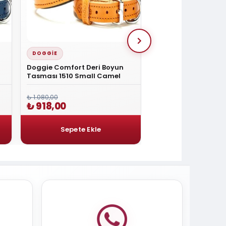
DOGGIE
DOGGIE
Doggie Comfort Deri Boyun
Doggie Yumuşak Do
Tasması 1510 Small Camel
Köpek Tasması Med
₺ 1.080,00
₺ 1.080,00
₺ 918,00
₺ 918,00