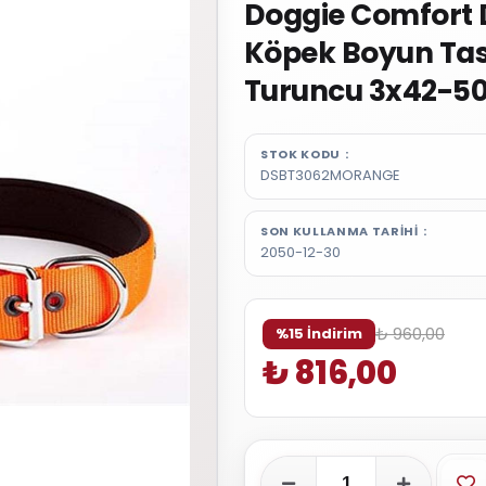
Doggie Comfort
Köpek Boyun Ta
Turuncu 3x42-5
STOK KODU
DSBT3062MORANGE
SON KULLANMA TARIHI
2050-12-30
₺ 960,00
%15 İndirim
₺ 816,00
Fa