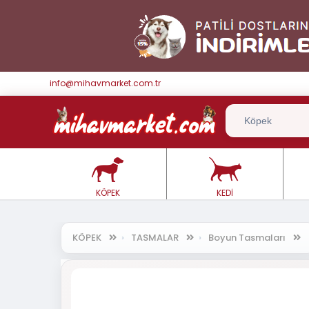
info@mihavmarket.com.tr
KÖPEK
KEDİ
KÖPEK
TASMALAR
Boyun Tasmaları