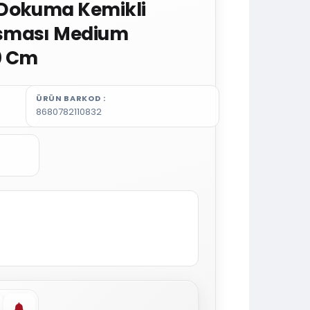
 Dokuma Kemikli
sması Medium
0 Cm
ÜRÜN BARKOD
8680782110832
vorilere ekle
Stoğa gelince haber ver