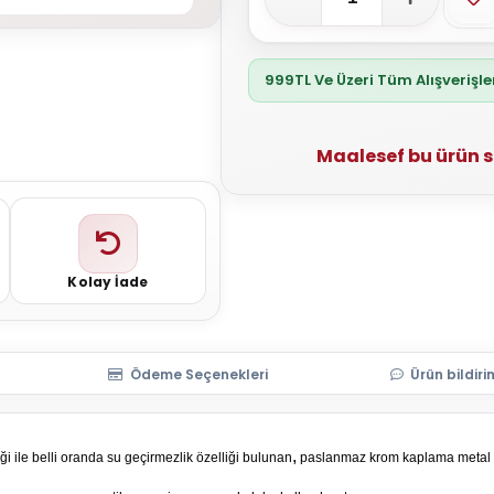
999TL Ve Üzeri Tüm Alışverişl
Maalesef bu ürün 
Kolay İade
Ödeme Seçenekleri
Ürün bildiri
,
iği ile belli oranda su geçirmezlik özelliği bulunan
paslanmaz krom kaplama metal akse