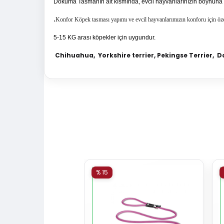
Dokuma Tasmanın alt kısmında, evcil hayvanlarınızın boynuna 
.
Konfor Köpek tasması
yapımı ve evcil hayvanlarımızın konforu için öz
5-15 KG arası köpekler için uygundur.
Chihuahua,
Yorkshire terrier,
Pekingse
Terrier,
D
% 15