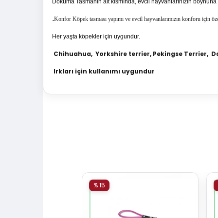
Dokuma Tasmanın alt kısmında, evcil hayvanlarınızın boynuna 
.
Konfor Köpek tasması
yapımı ve evcil hayvanlarımızın konforu için öz
Her yaşta köpekler için uygundur.
Chihuahua,
Yorkshire terrier,
Pekingse
Terrier,
Da
Irkları için kullanımı uygundur
% 15