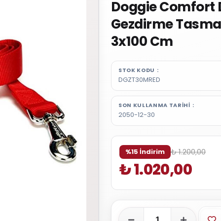
Doggie Comfort
Gezdirme Tasmas
3x100 Cm
STOK KODU
DGZT30MRED
SON KULLANMA TARIHI
2050-12-30
₺ 1.200,00
%15 İndirim
₺ 1.020,00
Fa