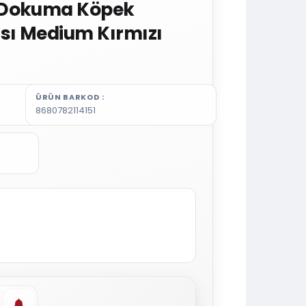
 Dokuma Köpek
ı Medium Kırmızı
ÜRÜN BARKOD
8680782114151
vorilere ekle
Stoğa gelince haber ver