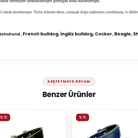
.
zarar vermeyen antikanserojen yumuşak doku kullanılmıştır
el olarak tasarlanmıştır. Nylon dokuma altına, yumuşak dolgu malzemesi yastıklanmış ve
dikiler
French bulldog, İngiliz bulldog, Cocker, Beagle, S
chshund ,
KEŞFETMEYE DEVAM
Benzer Ürünler
% 15
% 15