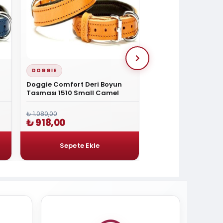
DOGGIE
DOGGIE
Doggie Comfort Deri Boyun
Doggie Yumuşak Do
Tasması 1510 Small Camel
Köpek Tasması Med
₺ 1.080,00
₺ 1.080,00
₺ 918,00
₺ 918,00