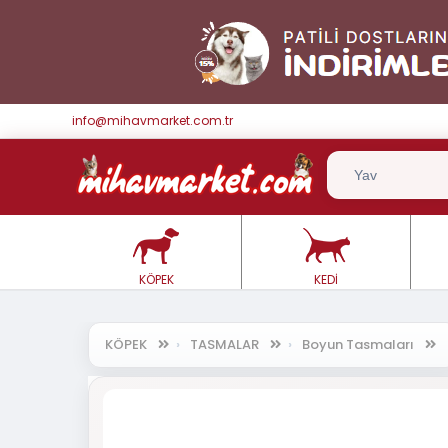
info@mihavmarket.com.tr
KÖPEK
KEDİ
KÖPEK
TASMALAR
Boyun Tasmaları