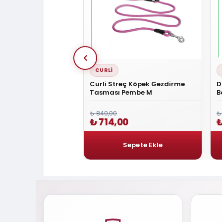
CURLI
mfort Small Deri Boyun
Curli Streç Köpek Gezdirme
D
RED
Tasması Pembe M
B
₺ 840,00
₺
0
₺ 714,00
₺