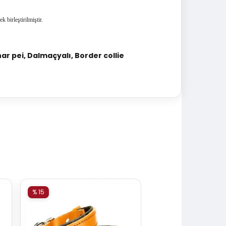
ek birleştirilmiştir.
har pei, Dalmaçyalı, Border collie
% 15
% 15