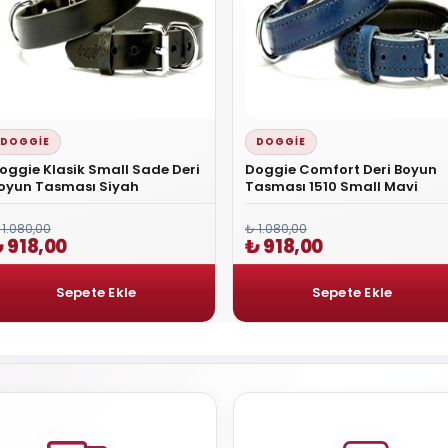
DOGGIE
DOGGIE
oggie Klasik Small Sade Deri
Doggie Comfort Deri Boyun
oyun Tasması Siyah
Tasması 1510 Small Mavi
 1.080,00
₺ 1.080,00
 918,00
₺ 918,00