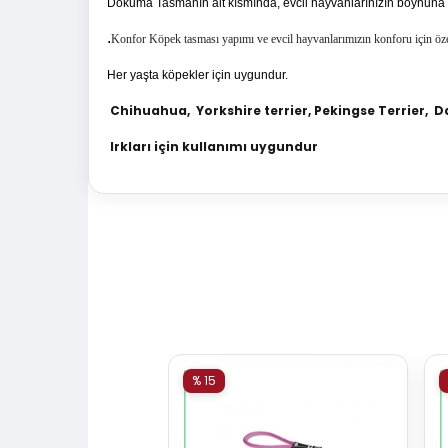
Dokuma Tasmanın alt kısmında, evcil hayvanlarınızın boynuna 
.
Konfor Köpek tasması
yapımı ve evcil hayvanlarımızın konforu için öz
Her yaşta köpekler için uygundur.
Chihuahua,
Yorkshire terrier,
Pekingse
Terrier,
Da
Irkları için kullanımı uygundur
% 15