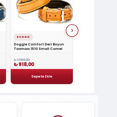
DOGGIE
DOGGIE
Doggie Comfort Deri Boyun
Doggie Yumuşak Do
Tasması 1510 Small Camel
Köpek Tasması Med
₺ 1.080,00
₺ 1.080,00
₺ 918,00
₺ 918,00