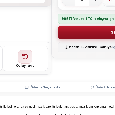
999TL Ve Üzeri Tüm Alışverişl
2 saat 35 dakika 1 saniye
i
Kolay İade
Ödeme Seçenekleri
Ürün bildiri
,
iği ile belli oranda su geçirmezlik özelliği bulunan
paslanmaz krom kaplama metal akse