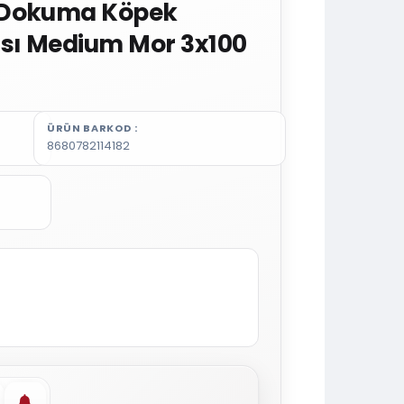
 Dokuma Köpek
sı Medium Mor 3x100
ÜRÜN BARKOD
8680782114182
vorilere ekle
Stoğa gelince haber ver