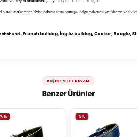
.
zarar vermeyen antikanserojen yumuşak doku kullanılmıştır
el olarak tasarlanmıştır. Nylon dokuma altına, yumuşak dolgu malzemesi yastıklanmış ve
dikiler
French bulldog, İngiliz bulldog, Cocker, Beagle, S
chshund ,
KEŞFETMEYE DEVAM
Benzer Ürünler
% 15
% 15