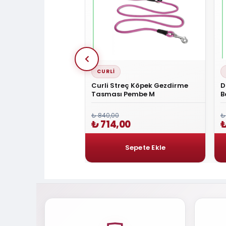
CURLI
mfort Small Deri Boyun
Curli Streç Köpek Gezdirme
D
RED
Tasması Pembe M
B
₺ 840,00
₺
0
₺ 714,00
₺