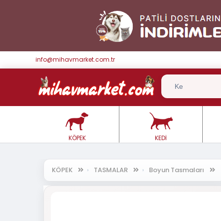
info@mihavmarket.com.tr
KÖPEK
KEDİ
KÖPEK
TASMALAR
Boyun Tasmaları