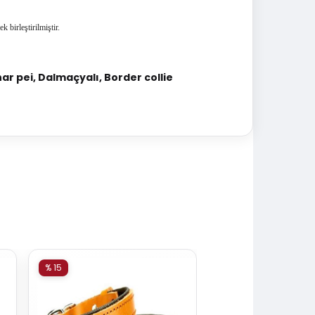
ek birleştirilmiştir.
har pei, Dalmaçyalı, Border collie
% 15
% 15