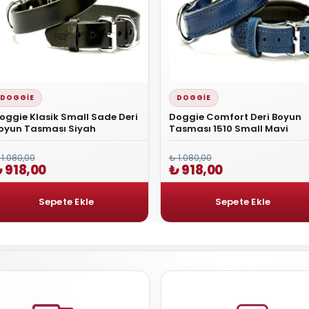
DOGGIE
DOGGIE
oggie Klasik Small Sade Deri
Doggie Comfort Deri Boyun
oyun Tasması Siyah
Tasması 1510 Small Mavi
 1.080,00
₺ 1.080,00
 918,00
₺ 918,00