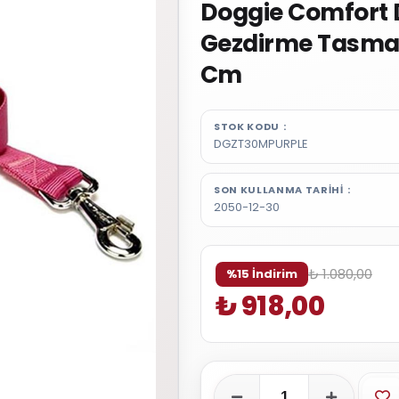
Doggie Comfort
Gezdirme Tasma
Cm
STOK KODU
DGZT30MPURPLE
SON KULLANMA TARIHI
2050-12-30
₺ 1.080,00
%15 İndirim
₺ 918,00
Fa