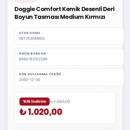
Doggie Comfort Kemik Desenli Deri
Boyun Tasması Medium Kırmızı
STOK KODU
SBT2535MRED
ÜRÜN BARKOD
8680782102295
SON KULLANMA TARIHI
2050-12-30
₺ 1.200,00
%15 İndirim
₺ 1.020,00