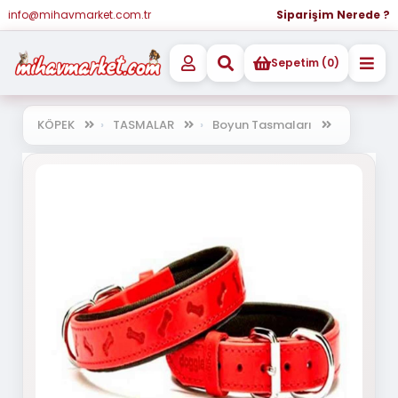
info@mihavmarket.com.tr
Siparişim Nerede ?
Sepetim (0)
KÖPEK
TASMALAR
Boyun Tasmaları