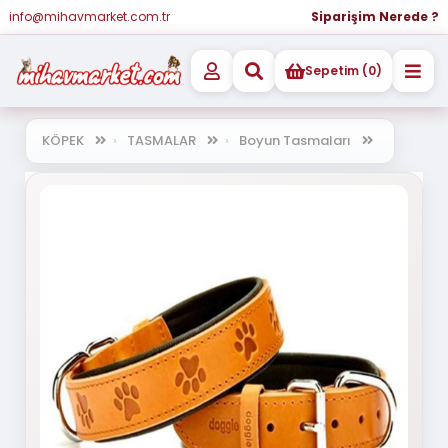
info@mihavmarket.com.tr
Siparişim Nerede ?
Sepetim (0)
KÖPEK
TASMALAR
Boyun Tasmaları