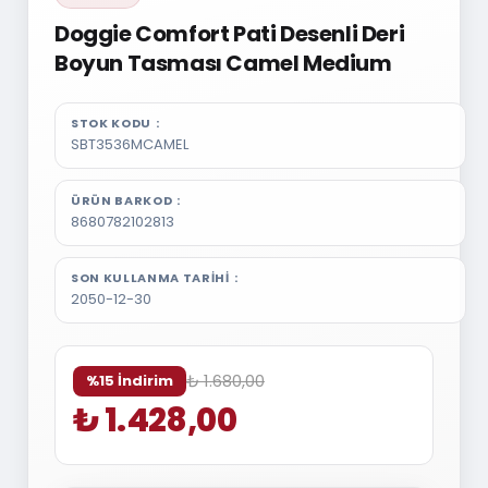
Doggie Comfort Pati Desenli Deri
Boyun Tasması Camel Medium
STOK KODU
SBT3536MCAMEL
ÜRÜN BARKOD
8680782102813
SON KULLANMA TARIHI
2050-12-30
₺ 1.680,00
%15 İndirim
₺ 1.428,00