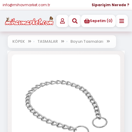
info@mihavmarket.com.tr
Siparişim Nerede ?
Sepetim (0)
KÖPEK
TASMALAR
Boyun Tasmaları