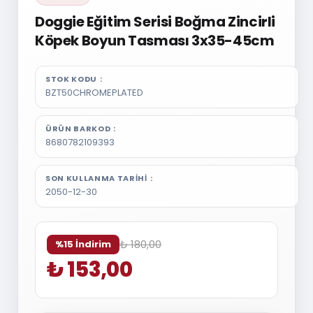
Doggie Eğitim Serisi Boğma Zincirli
Köpek Boyun Tasması 3x35-45cm
STOK KODU
BZT50CHROMEPLATED
ÜRÜN BARKOD
8680782109393
SON KULLANMA TARIHI
2050-12-30
₺ 180,00
%15 İndirim
₺ 153,00