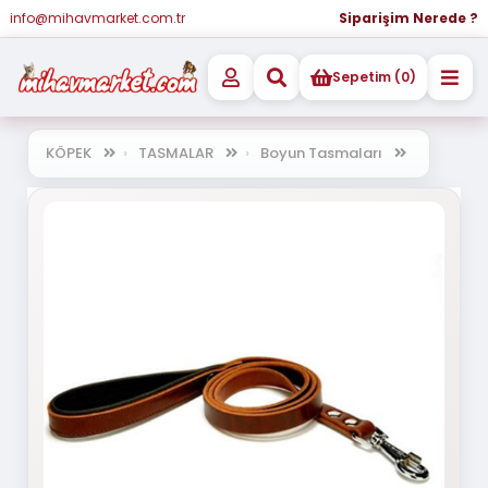
info@mihavmarket.com.tr
Siparişim Nerede ?
Sepetim (0)
KÖPEK
TASMALAR
Boyun Tasmaları