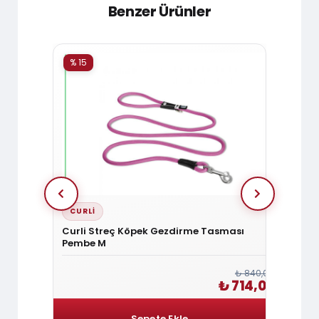
Benzer Ürünler
% 15
% 15
CURLI
DOGG
n
Curli Streç Köpek Gezdirme Tasması
Doggie
Pembe M
Tasma
₺ 1.080,00
₺ 840,00
₺ 918,00
₺ 714,00