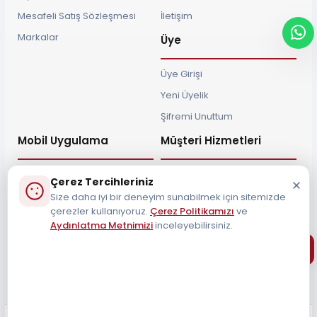
Mesafeli Satış Sözleşmesi
İletişim
Markalar
Üye
Üye Girişi
Yeni Üyelik
Şifremi Unuttum
Mobil Uygulama
Müşteri Hizmetleri
Çerez Tercihleriniz
Size daha iyi bir deneyim sunabilmek için sitemizde
çerezler kullanıyoruz.
Çerez Politikamızı
ve
Müşteri Destek Hattı
Aydınlatma Metnimizi
inceleyebilirsiniz.
0212 690 34 55