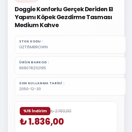
Doggie Konforlu Gerçek Deriden El
Yapımı Köpek Gezdirme Tasması
Medium Kahve
STOK KODU
GZT15MBROWN
ÜRÜN BARKOD
8680782112195
SON KULLANMA TARIHI
2050-12-30
₺ 2.160,00
%15 İndirim
₺ 1.836,00