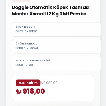
Doggie Otomatik Köpek Tasması
Master Xsmall 12 Kg 3 Mt Pembe
STOK KODU
OUTB12XSPINK
ÜRÜN BARKOD
8680782170041
SON KULLANMA TARIHI
2050-12-30
₺ 1.080,00
%15 İndirim
₺ 918,00