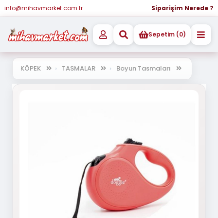
info@mihavmarket.com.tr
Siparişim Nerede ?
Sepetim (0)
KÖPEK
TASMALAR
Boyun Tasmaları