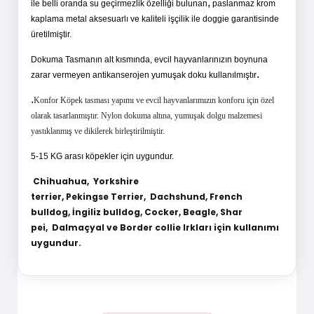
,
ile belli oranda su geçirmezlik özelliği bulunan
paslanmaz krom
kaplama metal aksesuarlı ve kaliteli işçilik ile doggie garantisinde
üretilmiştir.
Dokuma Tasmanın alt kısmında, evcil hayvanlarınızın boynuna
.
zarar vermeyen antikanserojen yumuşak doku kullanılmıştır
.
Konfor Köpek tasması
yapımı ve evcil hayvanlarımızın konforu için özel
olarak tasarlanmıştır. Nylon dokuma altına, yumuşak dolgu malzemesi
yastıklanmış ve
dikilerek birleştirilmiştir.
5-15 KG arası köpekler için uygundur.
Chihuahua,
Yorkshire
terrier,
Pekingse
Terrier,
Dachshund,
French
bulldog,
İngiliz bulldog,
Cocker,
Beagle,
Shar
pei,
Dalmaçyal ve
Border collie Irkları için kullanımı
uygundur.