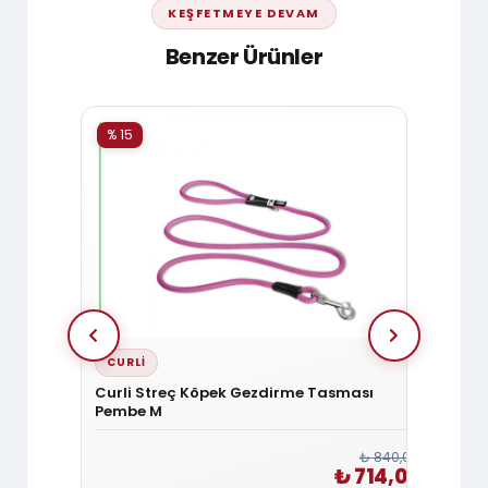
KEŞFETMEYE DEVAM
Benzer Ürünler
% 15
% 15
CURLI
DOGG
n
Curli Streç Köpek Gezdirme Tasması
Doggie
Pembe M
Tasma
₺ 1.080,00
₺ 840,00
₺ 918,00
₺ 714,00