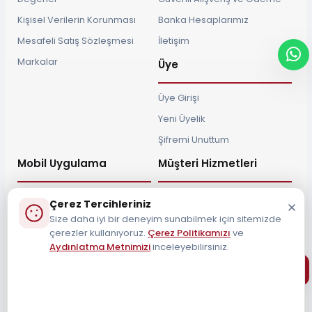
Kişisel Verilerin Korunması
Banka Hesaplarımız
Mesafeli Satış Sözleşmesi
İletişim
Markalar
Üye
Üye Girişi
Yeni Üyelik
Şifremi Unuttum
Mobil Uygulama
Müşteri Hizmetleri
Çerez Tercihleriniz
Size daha iyi bir deneyim sunabilmek için sitemizde
çerezler kullanıyoruz.
Çerez Politikamızı
ve
Müşteri Destek Hattı
Aydınlatma Metnimizi
inceleyebilirsiniz.
0212 690 34 55