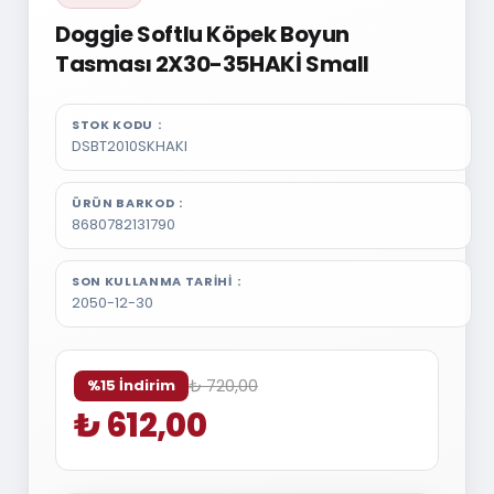
Doggie Softlu Köpek Boyun
Tasması 2X30-35HAKİ Small
STOK KODU
DSBT2010SKHAKI
ÜRÜN BARKOD
8680782131790
SON KULLANMA TARIHI
2050-12-30
₺ 720,00
%15 İndirim
₺ 612,00