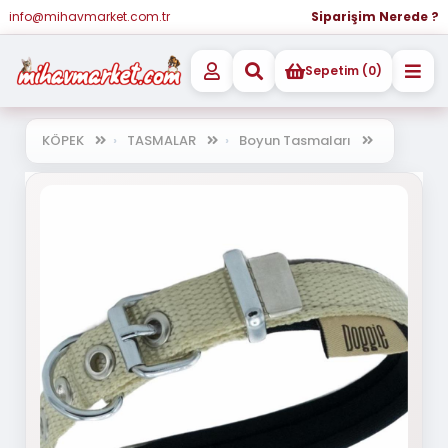
info@mihavmarket.com.tr
Siparişim Nerede ?
Sepetim (0)
KÖPEK
TASMALAR
Boyun Tasmaları