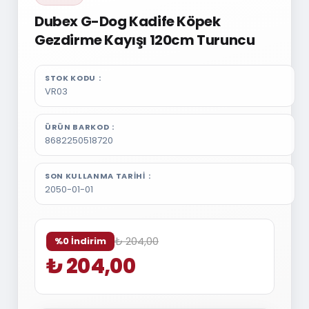
Dubex G-Dog Kadife Köpek
Gezdirme Kayışı 120cm Turuncu
STOK KODU
VR03
ÜRÜN BARKOD
8682250518720
SON KULLANMA TARIHI
2050-01-01
₺ 204,00
%0 İndirim
₺ 204,00