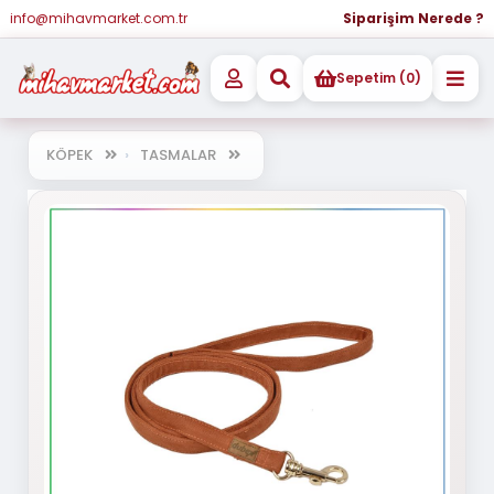
info@mihavmarket.com.tr
Siparişim Nerede ?
Sepetim (0)
KÖPEK
TASMALAR