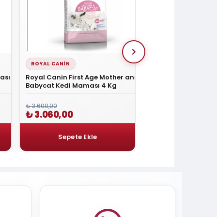
ROYAL CANIN
ROYAL CANIN
ası 2
Royal Canin First Age Mother and
Royal Canin Kitten 
Babycat Kedi Maması 4 Kg
Maması 2 Kg
₺ 3.600,00
₺ 1.800,00
₺ 3.060,00
₺ 1.530,00