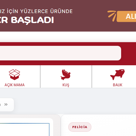
AÇIK MAMA
KUŞ
BALIK
rı
FELICIA