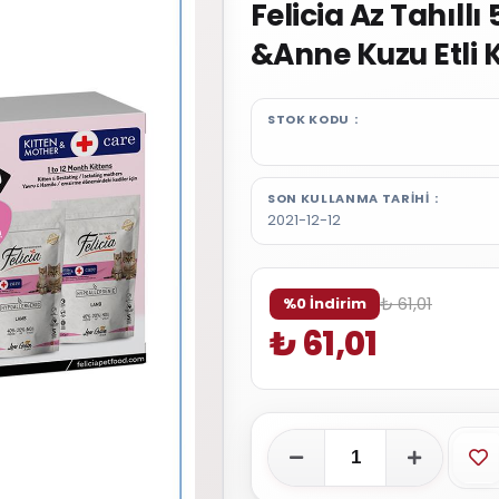
Felicia Az Tahıll
&Anne Kuzu Etli 
STOK KODU
SON KULLANMA TARIHI
2021-12-12
₺ 61,01
%0 İndirim
₺ 61,01
Fa