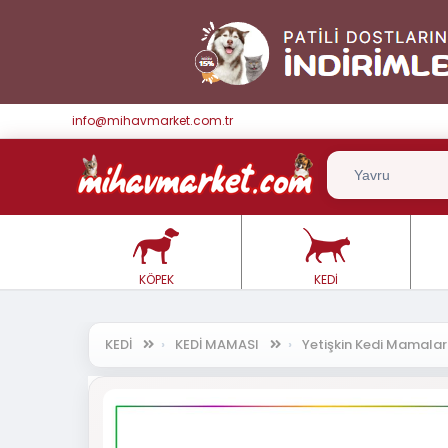
info@mihavmarket.com.tr
KÖPEK
KEDİ
KEDİ
KEDİ MAMASI
Yetişkin Kedi Mamala