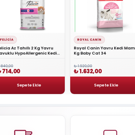
FELICIA
ROYAL CANIN
elicia Az Tahıllı 2 Kg Yavru
Royal Canin Yavru Kedi Mam
avuklu HypoAllergenic Kedi
Kg Baby Cat 34
aması
 840,00
₺ 1.920,00
 714,00
₺ 1.632,00