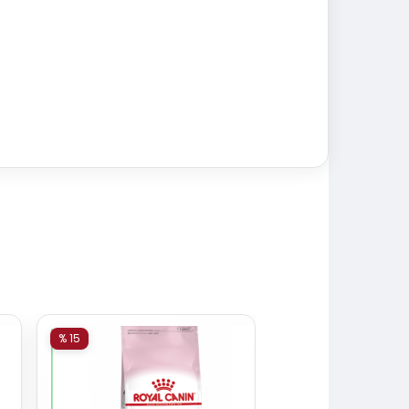
% 15
% 15