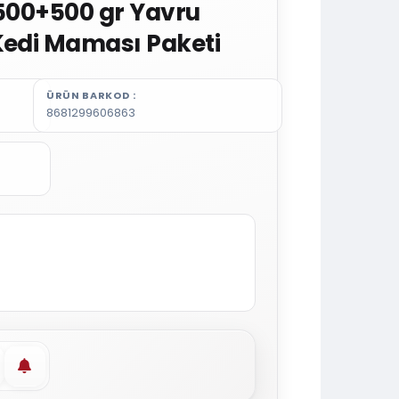
ı 500+500 gr Yavru
Kedi Maması Paketi
ÜRÜN BARKOD
8681299606863
vorilere ekle
Stoğa gelince haber ver