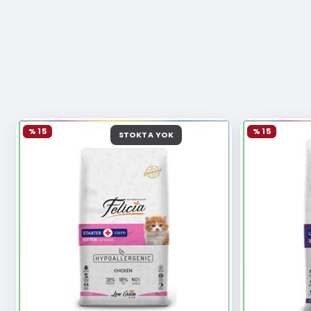
% 15
% 15
STOKTA YOK