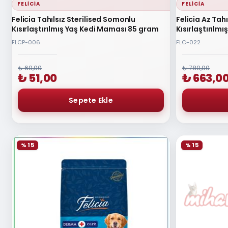
FELICIA
FELICIA
Felicia Tahılsız Sterilised Somonlu
Felicia Az Tah
Kısırlaştırılmış Yaş Kedi Maması 85 gram
Kısırlaştırılm
FLCP-006
FLC-022
₺ 60,00
₺ 780,00
₺ 51,00
₺ 663,0
% 15
% 15