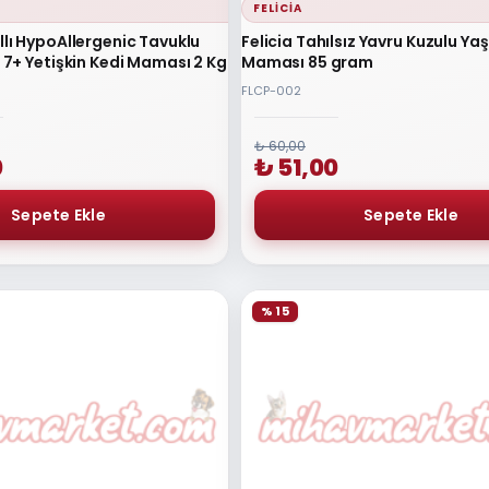
FELICIA
ıllı HypoAllergenic Tavuklu
Felicia Tahılsız Yavru Kuzulu Yaş
ış 7+ Yetişkin Kedi Maması 2 Kg
Maması 85 gram
FLCP-002
₺ 60,00
0
₺ 51,00
% 15