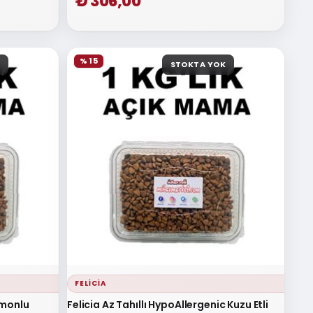
₺ 306,00
% 15
STOKTA YOK
FELICIA
Somonlu
Felicia Az Tahıllı HypoAllergenic Kuzu Etli