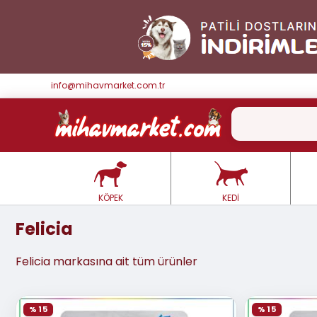
info@mihavmarket.com.tr
KÖPEK
KEDİ
Felicia
Felicia markasına ait tüm ürünler
% 15
% 15