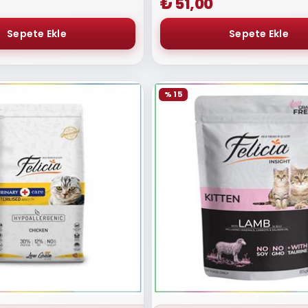
₺ 51,00
% 15