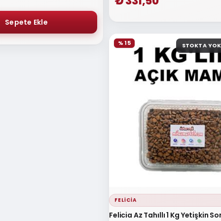
₺ 331,50
% 15
STOKTA YOK
FELICIA
Felicia Az Tahıllı 1 Kg Yetişkin 