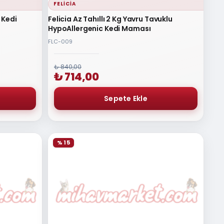
FELICIA
 Kedi
Felicia Az Tahıllı 2 Kg Yavru Tavuklu
HypoAllergenic Kedi Maması
FLC-009
₺ 840,00
₺ 714,00
% 15