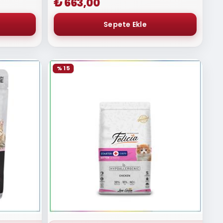
₺ 663,00
% 15