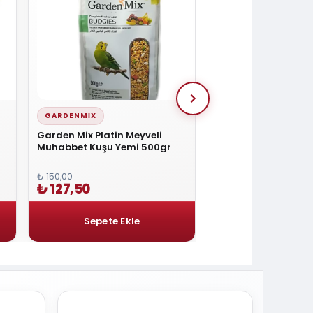
GARDENMIX
GARDENMIX
Garden Mix Platin Meyveli
Garden Mix Platin B
Muhabbet Kuşu Yemi 500gr
Kuşu Yemi 500gr
₺ 150,00
₺ 150,00
₺ 127,50
₺ 127,50