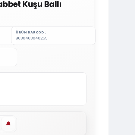
bbet Kuşu Ballı
ÜRÜN BARKOD
8680468040255
vorilere ekle
Stoğa gelince haber ver