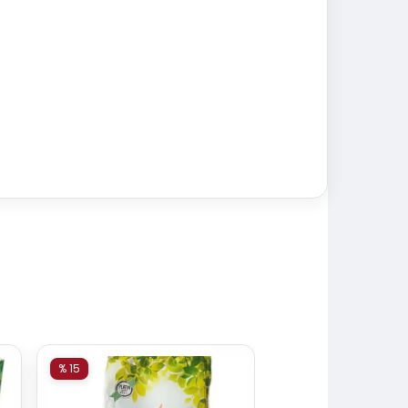
% 15
% 15