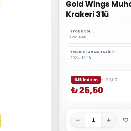
Gold Wings Muha
Krakeri 3'lü
STOK KODU
GW-046
SON KULLANMA TARIHI
2024-12-18
₺ 30,00
%15 İndirim
₺ 25,50
Fa