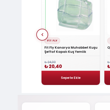
IX
FIT FLY
 Platin Yavru
Fit Fly Kanarya Muhabbet Kuşu
Q
Kuşu Yemi 500 Gr
Şeffaf Kapalı Kuş Yemlik
₺
₺ 24,00
₺
0
₺ 20,40