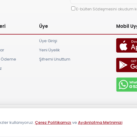
E-bülten Sözleşmesini okudum k
eri
Üye
Mobil U
Üye Girişi
lar
Yeni Üyelik
ve Ödeme
Şifremi Unuttum
z
aklıdır 2026
zler kullanıyoruz.
Çerez Politikamızı
ve
Aydınlatma Metnimizi