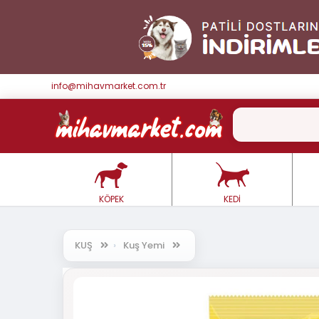
info@mihavmarket.com.tr
KÖPEK
KEDİ
KUŞ
Kuş Yemi