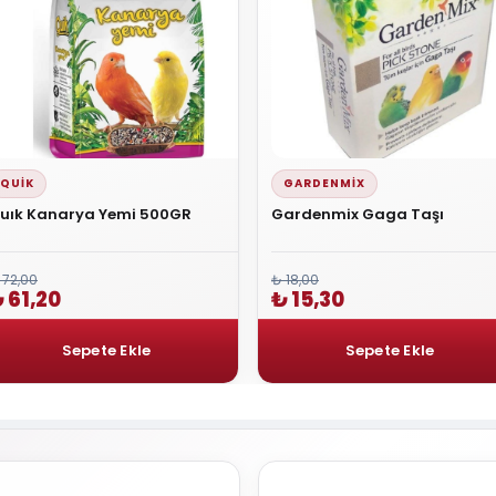
QUIK
GARDENMIX
uık Kanarya Yemi 500GR
Gardenmix Gaga Taşı
 72,00
₺ 18,00
 61,20
₺ 15,30