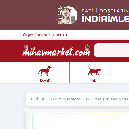
info@mihavmarket.com.tr
KÖPEK
KEDİ
KEDİ
KEDİ YAŞ MAMASI
Yetişkin Kedi Ya