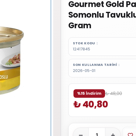
Gourmet Gold Par
Somonlu Tavuklu
Gram
STOK KODU
12417845
SON KULLANMA TARIHI
2026-05-01
₺ 48,00
%15 İndirim
₺ 40,80
Fa