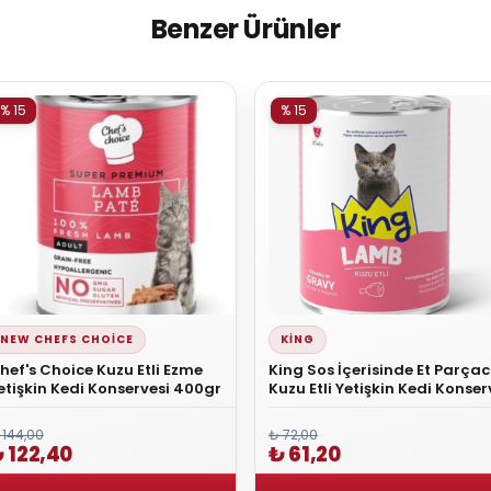
Benzer Ürünler
% 15
% 15
NEW CHEFS CHOICE
KING
hef's Choice Kuzu Etli Ezme
King Sos İçerisinde Et Parçacı
etişkin Kedi Konservesi 400gr
Kuzu Etli Yetişkin Kedi Konser
400 gr
 144,00
₺ 72,00
 122,40
₺ 61,20