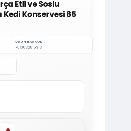
ça Etli ve Soslu
 Kedi Konservesi 85
ÜRÜN BARKOD
7613032815318
vorilere ekle
Stoğa gelince haber ver