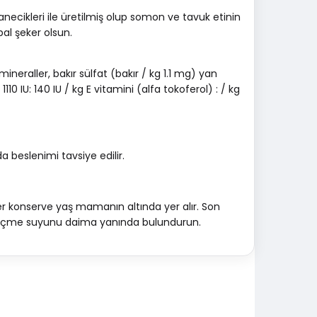
cikleri ile üretilmiş olup somon ve tavuk etinin
bal şeker olsun.
mineraller, bakır sülfat (bakır / kg 1.1 mg) yan
0 IU: 140 IU / kg E vitamini (alfa tokoferol) : / kg
da beslenimi tavsiye edilir.
ler konserve yaş mamanın altında yer alır. Son
un içme suyunu daima yanında bulundurun.