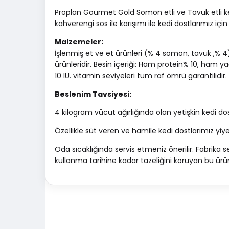
Proplan Gourmet Gold Somon etli ve Tavuk etli ke
kahverengi sos ile karışımı ile kedi dostlarımız i
Malzemeler:
İşlenmiş et ve et ürünleri (% 4 somon, tavuk ,% 4), 
ürünleridir. Besin içeriği: Ham protein% 10, ham ya
10 IU. vitamin seviyeleri tüm raf ömrü garantilidir.
Beslenim Tavsiyesi:
4 kilogram vücut ağırlığında olan yetişkin kedi dost
Özellikle süt veren ve hamile kedi dostlarımız yiyeb
Oda sıcaklığında servis etmeniz önerilir. Fabrika 
kullanma tarihine kadar tazeliğini koruyan bu ü