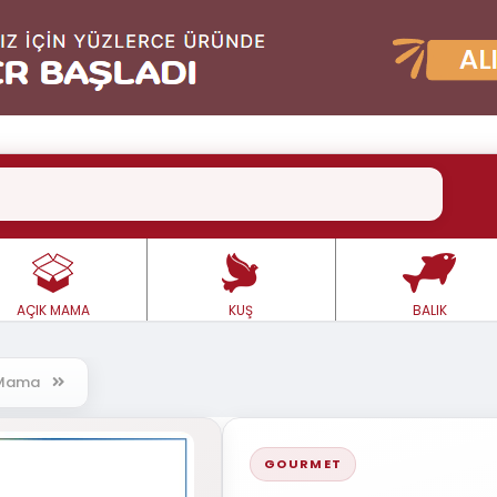
AÇIK MAMA
KUŞ
BALIK
ş Mama
GOURMET