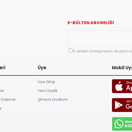
E-BÜLTEN ABONELİĞİ
E-bülten Sözleşmesini okudum k
eri
Üye
Mobil U
Üye Girişi
lar
Yeni Üyelik
ve Ödeme
Şifremi Unuttum
z