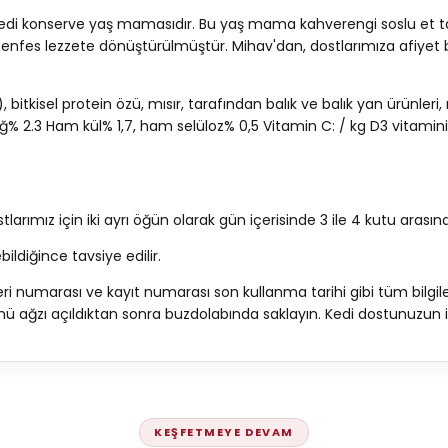
di konserve yaş mamasıdır. Bu yaş mama kahverengi soslu et tane
çin enfes lezzete dönüştürülmüştür. Mihav'dan, dostlarımıza afiyet 
bitkisel protein özü, mısır, tarafından balık ve balık yan ürünleri, 
ğ% 2.3 Ham kül% 1,7, ham selüloz% 0,5 Vitamin C: / kg D3 vitamini 111
larımız için iki ayrı öğün olarak gün içerisinde 3 ile 4 kutu arasın
ildiğince tavsiye edilir.
seri numarası ve kayıt numarası son kullanma tarihi gibi tüm bilgi
rünü ağzı açıldıktan sonra buzdolabında saklayın. Kedi dostunuz
KEŞFETMEYE DEVAM