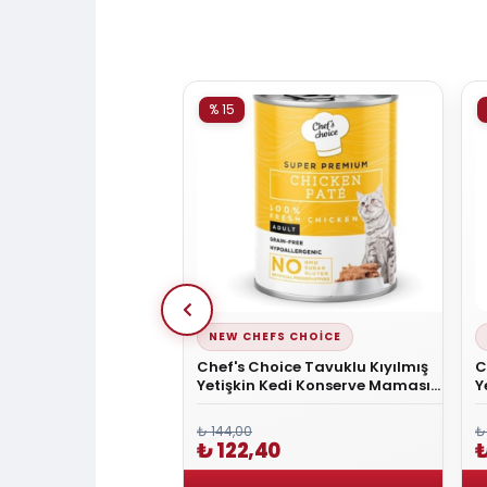
% 15
NEW CHEFS CHOICE
 Delizzia Sos İçinde
Chef's Choice Tavuklu Kıyılmış
C
a Etli Kedi Yaş Mama
Yetişkin Kedi Konserve Maması
Y
400 Gr
₺ 144,00
₺
₺ 122,40
₺