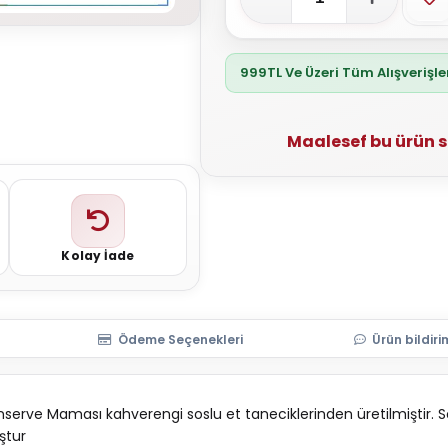
999TL Ve Üzeri Tüm Alışverişl
Maalesef bu ürün 
Kolay İade
Ödeme Seçenekleri
Ürün bildiri
erve Maması kahverengi soslu et taneciklerinden üretilmiştir. S
uştur