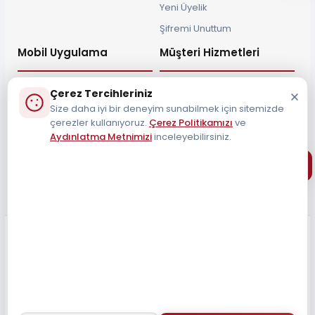
Yeni Üyelik
Şifremi Unuttum
Mobil Uygulama
Müşteri Hizmetleri
Çerez Tercihleriniz
Size daha iyi bir deneyim sunabilmek için sitemizde
çerezler kullanıyoruz.
Çerez Politikamızı
ve
Müşteri Destek Hattı
Aydınlatma Metnimizi
inceleyebilirsiniz.
0212 690 34 55
Tüm Hakları Saklıdır 2026