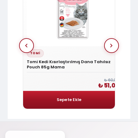
TOMİ
TOMİ
şkin Kedi
Tomi Kedi Kısırlaştırılmış Dana Tahılsız
Tomi K
Pouch 85g Mama
Pouc
₺ 144,00
₺ 60,00
₺ 122,40
₺ 51,00