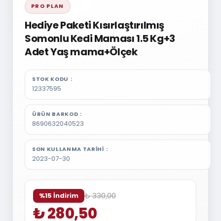
PRO PLAN
Hediye Paketi Kısırlaştırılmış
Somonlu Kedi Maması 1.5 Kg+3
Adet Yaş mama+Ölçek
STOK KODU
12337595
ÜRÜN BARKOD
8690632040523
SON KULLANMA TARIHI
2023-07-30
₺ 330,00
%15 İndirim
₺ 280,50