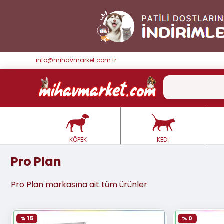
info@mihavmarket.com.tr
KÖPEK
KEDİ
Pro Plan
Pro Plan markasına ait tüm ürünler
% 15
% 0