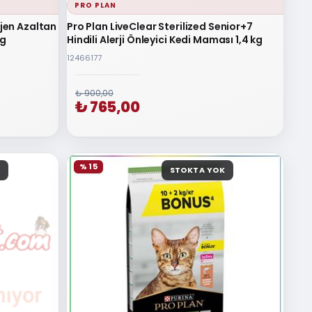
PRO PLAN
rjen Azaltan
Pro Plan LiveClear Sterilized Senior+7
kg
Hindili Alerji Önleyici Kedi Maması 1,4 kg
12466177
₺ 900,00
₺ 765,00
% 15
STOKTA YOK