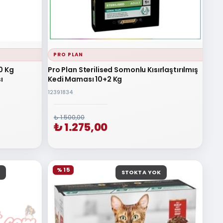
PRO PLAN
10 Kg
Pro Plan Sterilised Somonlu Kısırlaştırılmış
ı
Kedi Maması 10+2 Kg
12391834
₺ 1.500,00
₺ 1.275,00
% 15
STOKTA YOK