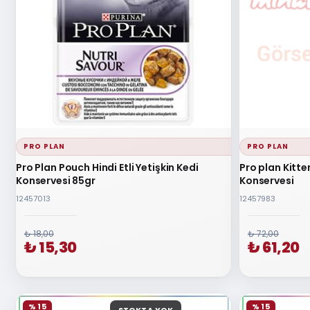
PRO PLAN
PRO PLAN
Pro Plan Pouch Hindi Etli Yetişkin Kedi
Pro plan Kitte
Konservesi 85gr
Konservesi
12457013
12457983
₺ 18,00
₺ 72,00
₺ 15,30
₺ 61,20
% 15
% 15