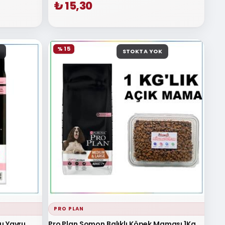
₺ 15,30
% 15
STOKTA YOK
PRO PLAN
u Yavru
Pro Plan Somon Balıklı Köpek Maması 1Kg