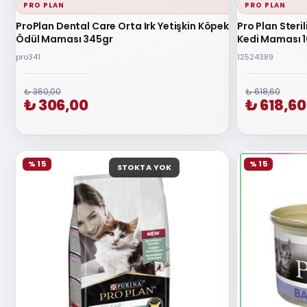
PRO PLAN
PRO PLAN
ProPlan Dental Care Orta Irk Yetişkin Köpek
Pro Plan Steril
Ödül Maması 345gr
Kedi Maması 
pro341
12524389
₺ 360,00
₺ 618,60
₺ 306,00
₺ 618,60
% 15
% 15
STOKTA YOK