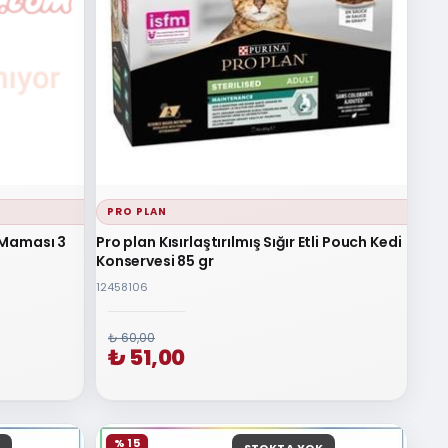
PRO PLAN
i Maması 3
Pro plan Kısırlaştırılmış Sığır Etli Pouch Kedi
Konservesi 85 gr
12458106
₺ 60,00
₺ 51,00
% 15