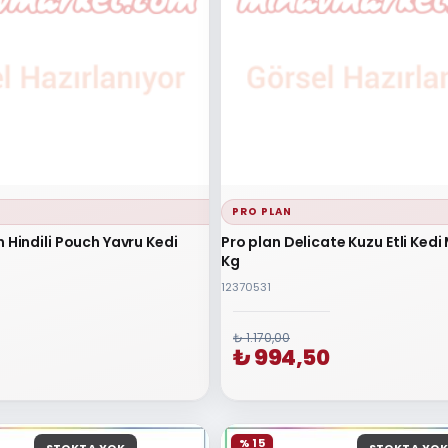
PRO PLAN
n Hindili Pouch Yavru Kedi
Pro plan Delicate Kuzu Etli Ked
Kg
12370531
₺ 1.170,00
₺ 994,50
% 15