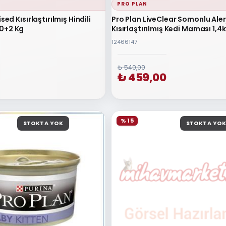
PRO PLAN
ised Kısırlaştırılmış Hindili
Pro Plan LiveClear Somonlu Ale
10+2 Kg
Kısırlaştırılmış Kedi Maması 1,4
12466147
₺ 540,00
₺ 459,00
% 15
STOKTA YOK
STOKTA YOK