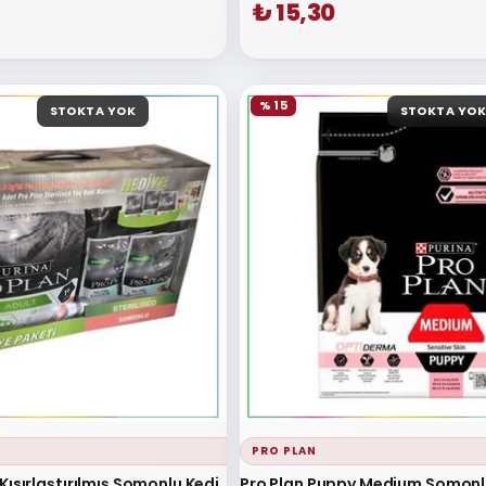
₺ 15,30
% 15
STOKTA YOK
STOKTA YOK
PRO PLAN
Kısırlaştırılmış Somonlu Kedi
Pro Plan Puppy Medium Somonl