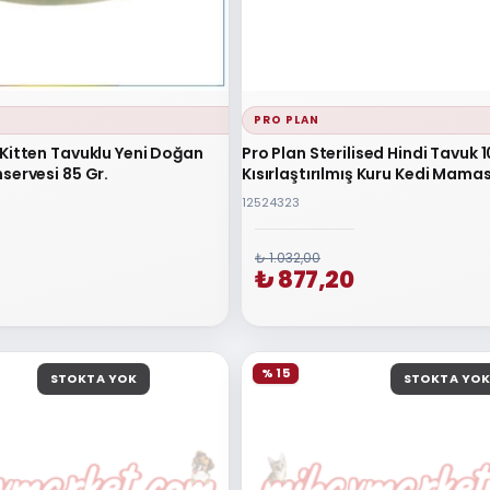
PRO PLAN
 Kitten Tavuklu Yeni Doğan
Pro Plan Sterilised Hindi Tavuk 
servesi 85 Gr.
Kısırlaştırılmış Kuru Kedi Mamas
12524323
₺ 1.032,00
₺ 877,20
% 15
STOKTA YOK
STOKTA YOK