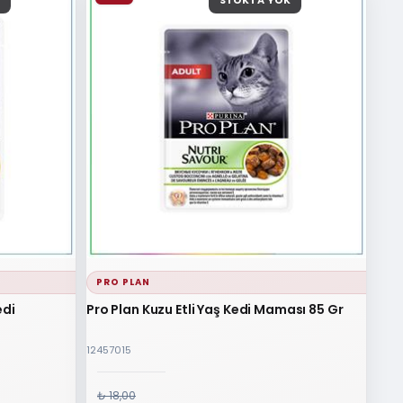
STOKTA YOK
PRO PLAN
edi
Pro Plan Kuzu Etli Yaş Kedi Maması 85 Gr
12457015
₺ 18,00