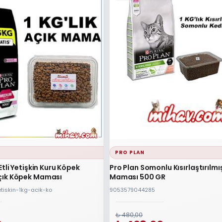
PRO PLAN
Etli Yetişkin Kuru Köpek
Pro Plan Somonlu Kısırlaştırılmı
çık Köpek Maması
Maması 500 GR
tiskin-1kg-acik-ko
9053579044285
₺ 480,00