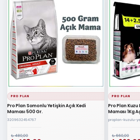
PRO PLAN
PRO PLAN
Pro Plan Somonlu Yetişkin Açık Kedi
Pro Plan Kuzu 
Maması 500 Gr.
Maması 1Kg A
3209632454767
proplan-kuzulu-ye
₺ 480,00
₺ 660,00