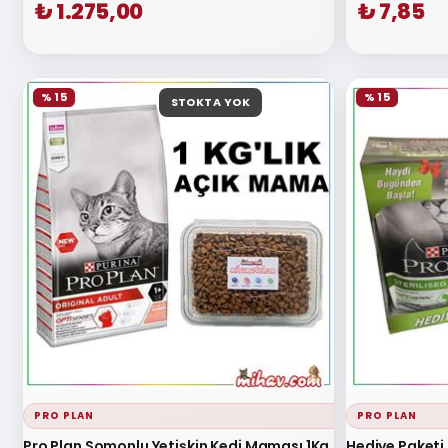
₺ 1.275,00
₺ 7,85
% 15
% 15
STOKTA YOK
PRO PLAN
PRO PLAN
Pro Plan Somonlu Yetişkin Kedi Maması 1Kg
Hediye Paketi 