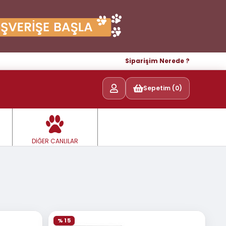
Siparişim Nerede ?
Sepetim (0)
DİĞER CANLILAR
% 15