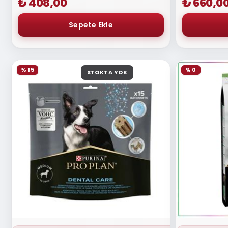
₺ 408,00
₺ 660,0
% 15
% 0
STOKTA YOK