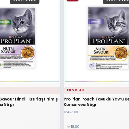
STOKTA YOK
STOKTA YOK
PRO PLAN
Savour Hindili Kısırlaştırılmış
Pro Plan Pouch Tavuklu Yavru K
i 85 gr
Konservesi 85gr
12457006
₺ 18,00