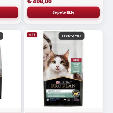
₺ 408,00
% 15
STOKTA YOK