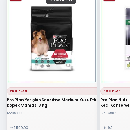
STOKTA YOK
PRO PLAN
PRO PLAN
Pro Plan Yetişkin Sensitive Medium Kuzu Etli
Pro Plan Nutri 
Köpek Maması 3 Kg
Kedi Konserves
12280844
12456987
₺ 1.500,00
₺ 9,24