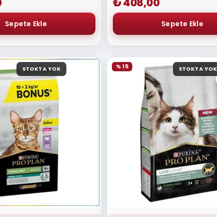
0
₺ 408,00
% 15
STOKTA YOK
STOKTA YOK