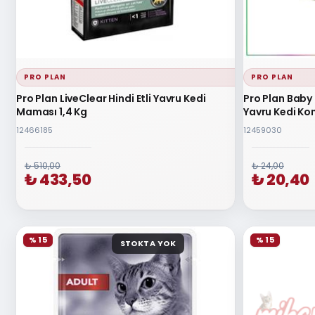
PRO PLAN
PRO PLAN
Pro Plan LiveClear Hindi Etli Yavru Kedi
Pro Plan Baby
Maması 1,4 Kg
Yavru Kedi Kon
12466185
12459030
₺ 510,00
₺ 24,00
₺ 433,50
₺ 20,40
% 15
% 15
STOKTA YOK