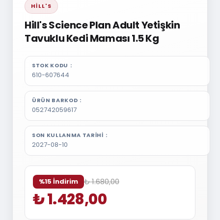
HILL'S
Hill's Science Plan Adult Yetişkin
Tavuklu Kedi Maması 1.5 Kg
STOK KODU
610-607644
ÜRÜN BARKOD
052742059617
SON KULLANMA TARIHI
2027-08-10
₺ 1.680,00
%15 İndirim
₺ 1.428,00