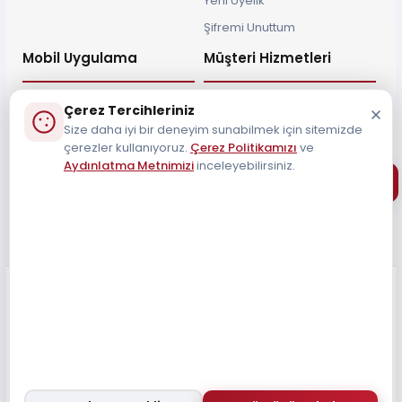
Yeni Üyelik
Şifremi Unuttum
Mobil Uygulama
Müşteri Hizmetleri
Çerez Tercihleriniz
Size daha iyi bir deneyim sunabilmek için sitemizde
çerezler kullanıyoruz.
Çerez Politikamızı
ve
Müşteri Destek Hattı
Aydınlatma Metnimizi
inceleyebilirsiniz.
0212 690 34 55
Tüm Hakları Saklıdır 2026