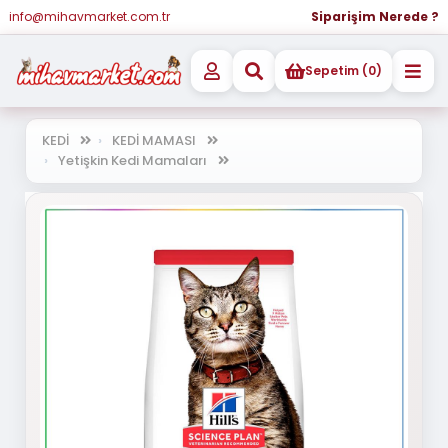
info@mihavmarket.com.tr
Siparişim Nerede ?
Sepetim (0)
KEDİ
KEDİ MAMASI
Yetişkin Kedi Mamaları