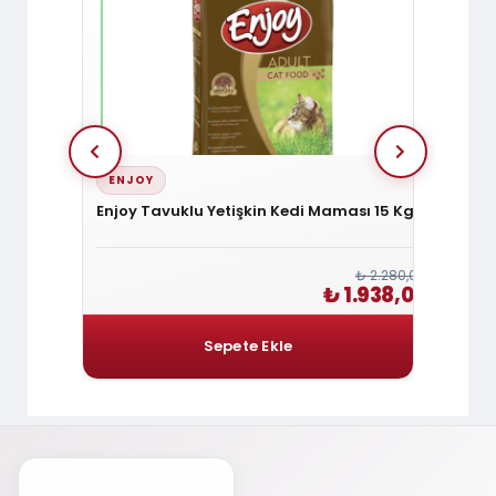
ENJOY
FELIC
Maması 3
Enjoy Tavuklu Yetişkin Kedi Maması 15 Kg
Felici
HypoA
₺ 2.280,00
₺ 1.920,00
₺ 1.938,00
1.632,00