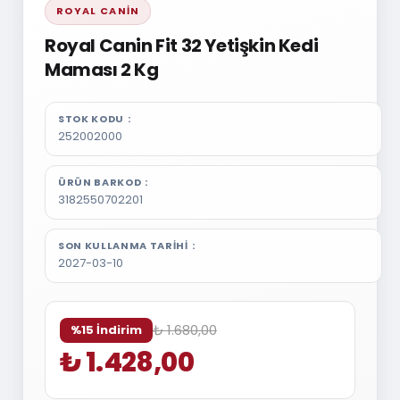
ROYAL CANIN
Royal Canin Fit 32 Yetişkin Kedi
Maması 2 Kg
STOK KODU
252002000
ÜRÜN BARKOD
3182550702201
SON KULLANMA TARIHI
2027-03-10
₺ 1.680,00
%15 İndirim
₺ 1.428,00