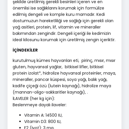
şekilde üretilmiş gerekli besinleri içeren ve en
önemlisi ise sağlıklarını korumak için formülize
edilmiş dengeli ve komple kuru mamadır. Kedi
dostumuzun hareketliliği ve sağlığı için gerekli olan
yağ asitleri, protein, lif, vitamin ve mineraller
bakımından zengindir. Dengeli içeriği ile kedimizin
ideal kilosunu korumak için üretilmiş zengin içeriktir.
İÇİNDEKİLER
kurutulmuş kümes hayvanları eti, pirinç, mısır, mısır
gluten, hayvansal yağlar, bitkisel lifler, bitkisel
protein izolat*, hidrolize hayvansal proteinler, maya,
mineraller, pancar küspesi, soya yağı, balık yağı,
kadife çiçeği özü (lutein kaynağı), hidrolize maya
(mannan-oligo-sakkaritler kaynağı), .
İLAVELER (her kg için):
Beslenmeye dayalı ilaveler:
Vitamin A: 14500 IU,
Vitamin D3: 800 IU,
E2 (Iyot): 3 mg,