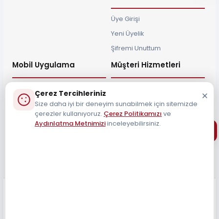
Üye Girişi
Yeni Üyelik
Şifremi Unuttum
Mobil Uygulama
Müşteri Hizmetleri
Çerez Tercihleriniz
Size daha iyi bir deneyim sunabilmek için sitemizde
çerezler kullanıyoruz.
Çerez Politikamızı
ve
Müşteri Destek Hattı
Aydınlatma Metnimizi
inceleyebilirsiniz.
0212 690 34 55