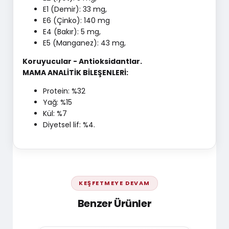
E1 (Demir): 33 mg,
E6 (Çinko): 140 mg
E4 (Bakır): 5 mg,
E5 (Manganez): 43 mg,
Koruyucular - Antioksidantlar.
MAMA ANALİTİK BİLEŞENLERİ:
Protein: %32
Yağ: %15
Kül: %7
Diyetsel lif: %4.
KEŞFETMEYE DEVAM
Benzer Ürünler