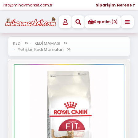
info@mihavmarket.com.tr
Siparişim Nerede ?
Sepetim (0)
KEDİ
KEDİ MAMASI
Yetişkin Kedi Mamaları