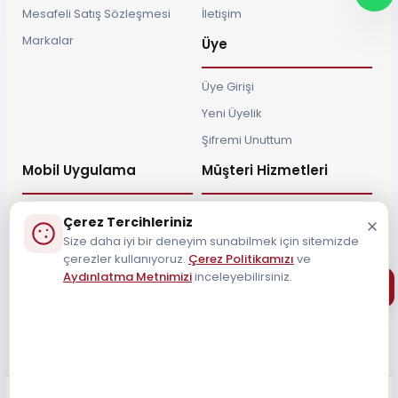
Mesafeli Satış Sözleşmesi
İletişim
Markalar
Üye
Üye Girişi
Yeni Üyelik
Şifremi Unuttum
Mobil Uygulama
Müşteri Hizmetleri
Çerez Tercihleriniz
Size daha iyi bir deneyim sunabilmek için sitemizde
çerezler kullanıyoruz.
Çerez Politikamızı
ve
Müşteri Destek Hattı
Aydınlatma Metnimizi
inceleyebilirsiniz.
0212 690 34 55