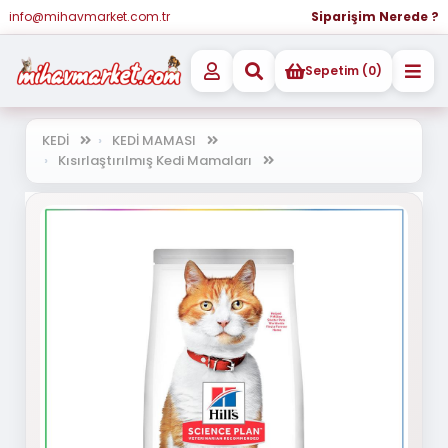
info@mihavmarket.com.tr
Siparişim Nerede ?
Sepetim (0)
KEDİ
KEDİ MAMASI
Kısırlaştırılmış Kedi Mamaları