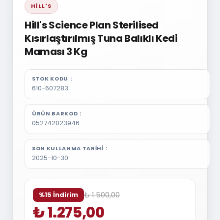
HILL'S
Hill's Science Plan Sterilised
Kısırlaştırılmış Tuna Balıklı Kedi
Maması 3 Kg
STOK KODU
610-607283
ÜRÜN BARKOD
052742023946
SON KULLANMA TARIHI
2025-10-30
₺ 1.500,00
%15 İndirim
₺ 1.275,00