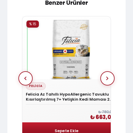
Benzer Ürünler
% 15
% 15
FELICIA
HILL'
aştırılmış
Felicia Az Tahıllı HypoAllergenic Tavuklu
Hill's 
Kısırlaştırılmış 7+ Yetişkin Kedi Maması 2
Tavukl
Kg
₺ 6.120,00
₺ 780,00
5.202,00
₺ 663,00