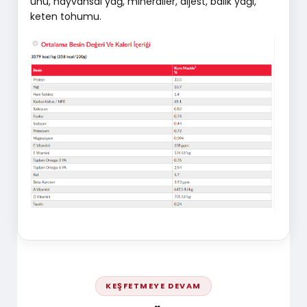
unu, hayvansal yağ, mineraller, dijest, balık yağı,
keten tohumu.
KEŞFETMEYE DEVAM