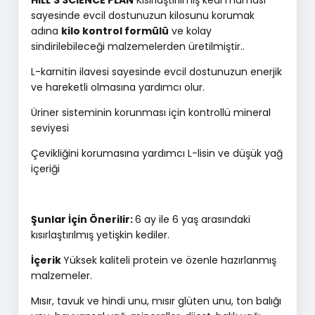
HILL'S SCIENCE PLAN
Kısırlaştırılmış kedi maması
sayesinde evcil dostunuzun kilosunu korumak
adına
kilo kontrol formülü
ve kolay
sindirilebileceği malzemelerden üretilmiştir..
L-karnitin ilavesi sayesinde evcil dostunuzun enerjik
ve hareketli olmasına yardımcı olur.
Üriner sisteminin korunması için kontrollü mineral
seviyesi
Çevikliğini korumasına yardımcı L-lisin ve düşük yağ
içeriği
Şunlar İçin Önerilir:
6 ay ile 6 yaş arasındaki
kısırlaştırılmış yetişkin kediler.
İçerik
Yüksek kaliteli protein ve özenle hazırlanmış
malzemeler.
Mısır, tavuk ve hindi unu, mısır glüten unu, ton balığı