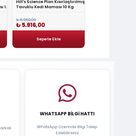
Hill's Science Plan Kısırlaştırılmış
Advance Sensitive
ı 12
Tavuklu Kedi Maması 10 Kg
Kısırlaştırılmış Ked
₺ 6.960,00
₺ 2.100,00
₺ 5.916,00
₺ 1.785,00
WHATSAPP BILGI HATTI
WhatsApp Üzerinde Bilgi Talep
arkalı
Edebilirsiniz