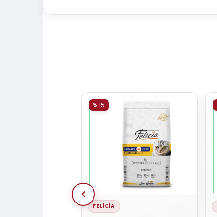
% 15
FELICIA