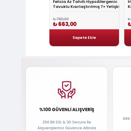
ensitive Somonlu
Felicia Az Tahıllı HypoAllergenic
H
rılmış Kedi Maması 10 Kg
Tavuklu Kısırlaştırılmış 7+ Yetişkin
K
Kedi Maması 2 Kg
M
₺ 780,00
₺
,00
₺ 663,00
₺
%100 GÜVENLI ALIŞVERIŞ
999 
256 Bit SSL & 3D Secure İle
Alışverişleriniz Güvence Altında