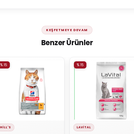
KEŞFETMEYE DEVAM
Benzer Ürünler
% 15
% 15
HILL'S
LAVITAL