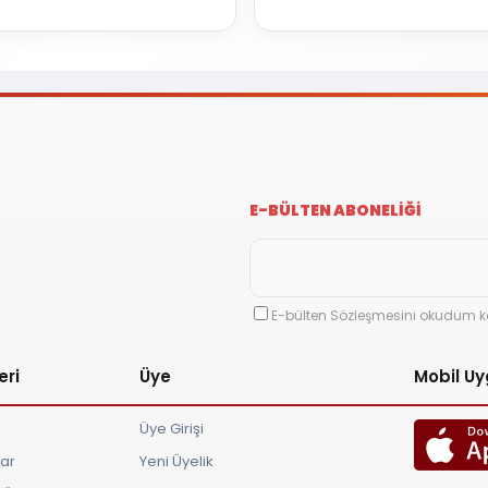
E-BÜLTEN ABONELİĞİ
E-bülten Sözleşmesini okudum k
eri
Üye
Mobil U
Üye Girişi
lar
Yeni Üyelik