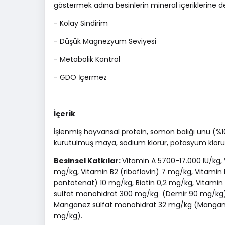
göstermek adına besinlerin mineral içeriklerine de 
- Kolay Sindirim
- Düşük Magnezyum Seviyesi
- Metabolik Kontrol
- GDO İçermez
İçerik
İşlenmiş hayvansal protein, somon balığı unu (%10)
kurutulmuş maya, sodium klorür, potasyum klorür
Besinsel Katkılar:
Vitamin A 5700-17.000 IU/kg, 
mg/kg, Vitamin B2 (riboflavin) 7 mg/kg, Vitamin B
pantotenat) 10 mg/kg, Biotin 0,2 mg/kg, Vitamin
sülfat monohidrat 300 mg/kg (Demir 90 mg/kg), 
Manganez sülfat monohidrat 32 mg/kg (Manganez 
mg/kg).