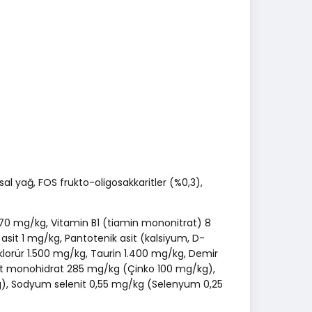
sal yağ, FOS frukto-oligosakkaritler (%0,3),
-170 mg/kg, Vitamin B1 (tiamin mononitrat) 8
asit 1 mg/kg, Pantotenik asit (kalsiyum, D-
klorür 1.500 mg/kg, Taurin 1.400 mg/kg, Demir
fat monohidrat 285 mg/kg (Çinko 100 mg/kg),
g), Sodyum selenit 0,55 mg/kg (Selenyum 0,25