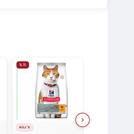
% 15
% 15
HILL'S
ADVANCE