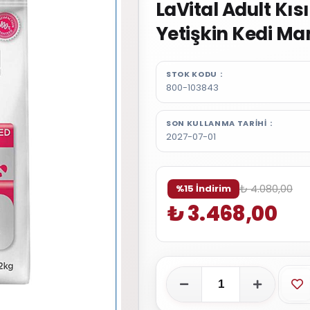
LaVital Adult Kıs
Yetişkin Kedi Ma
STOK KODU
800-103843
SON KULLANMA TARIHI
2027-07-01
₺ 4.080,00
%15 İndirim
₺ 3.468,00
Fa