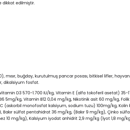
dikkat edilmiştir.
, mısır, buğday, kurutulmuş pancar posası, bitkisel lifler, hayvan
, dikalsiyum fosfat.
Vitamin D3 570-1.700 IU/kg, Vitamin E (alfa tokoferil asetat) 35
6 5mg/kg, Vitamin B12 0,04 mg/kg, Nikotinik asit 60 mg/kg, Folik 
 C (askorbil monofosfat kalsiyum, sodium tuzu) 100mg/kg, Kolin 
Bakır sülfat pentahidrat 36 mg/kg, (Bakır 9 mg/kg), Çinko sül
10 mg/kg), Kalsiyum iyodat anhidrit 2,9 mg/kg (İyot 1,8 mg/k