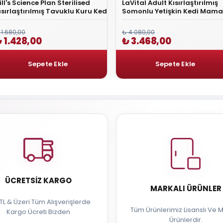
ill's Science Plan Sterilised
LaVital Adult Kısırlaştırılmış
ısırlaştırılmış Tavuklu Kuru Kedi
Somonlu Yetişkin Kedi Mamas
aması 1.5 Kg
Kg
 1.680,00
₺ 4.080,00
 1.428,00
₺ 3.468,00
ÜCRETSIZ KARGO
MARKALI ÜRÜNLER
TL & Üzeri Tüm Alışverişlerde
Tüm Ürünlerimiz Lisanslı Ve M
Kargo Ücreti Bizden
Ürünlerdir.