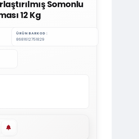
ırlaştırılmış Somonlu
ması 12 Kg
ÜRÜN BARKOD
8681612751829
vorilere ekle
Stoğa gelince haber ver