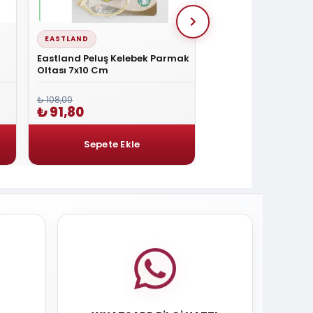
EASTLAND
EASTLAND
Eastland Peluş Kelebek Parmak
Eastland Kuyruklu 
Oltası 7x10 Cm
12x12 Cm
₺ 108,00
₺ 108,00
₺ 91,80
₺ 91,80