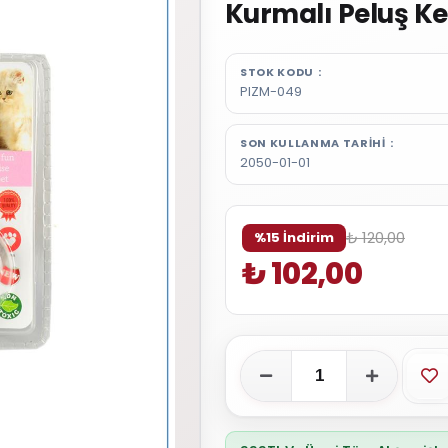
Kurmalı Peluş Ke
STOK KODU
PIZM-049
SON KULLANMA TARIHI
2050-01-01
₺ 120,00
%15 İndirim
₺ 102,00
Fa