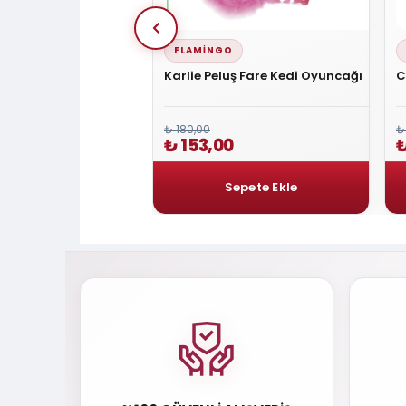
FLAMINGO
iler için Tüylü Balık
Karlie Peluş Fare Kedi Oyuncağı
C
 adet
₺ 180,00
₺
₺ 153,00
₺
0