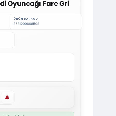
di Oyuncağı Fare Gri
ÜRÜN BARKOD
8681299608508
vorilere ekle
Stoğa gelince haber ver