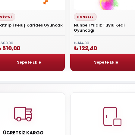
GIGWI
NUNBELL
atnipli Peluş Karides Oyuncak
Nunbell Yıldız Tüylü Kedi
Oyuncağı
 600,00
₺ 144,00
 510,00
₺ 122,40
ÜCRETSIZ KARGO